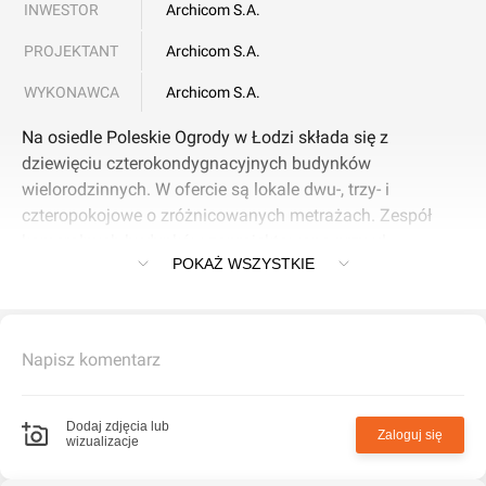
INWESTOR
Archicom S.A.
PROJEKTANT
Archicom S.A.
WYKONAWCA
Archicom S.A.
Na osiedle Poleskie Ogrody w Łodzi składa się z
dziewięciu czterokondygnacyjnych budynków
wielorodzinnych. W ofercie są lokale dwu-, trzy- i
czteropokojowe o zróżnicowanych metrażach. Zespół
kameralnych budynków zaprojektowano przy ul.
POKAŻ WSZYSTKIE
Rąbieńskiej w bliskim sąsiedztwie terenów zieleni, w
zachodniej części Łodzi. Komfort przyszłych
mieszkańców, pomimo tylko trzypiętrowej konstrukcji
obiektów, zapewnią przestronne windy. Każde "M" będzie
Napisz komentarz
posiadać balkon lub ogródek, w zależności od
kondygnacji. Miejsca postojowe zapewniono poprzez
indywidualne garaże usytuowane na parterze budynków
Dodaj zdjęcia lub
Zaloguj się
wizualizacje
lub parking zewnętrzny. Rodziny z małymi dziećmi z
pewności chętnie skorzystają z pomieszczeń wózkowni.