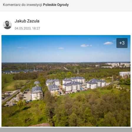
Komentarz do inwestycji
Poleskie Ogrody
Dla aktywnych mieszkańców deweloper przygotował
zewnętrzną strefę z urządzeniami fitness. Relaks dla
Jakub Zazula
najmłodszych zapewni nowoczesny, bezpieczny plac
04.05.2023, 18:27
zabaw, a młodzież na spotkanie z rówieśnikami będzie
mogła wybrać boisko do koszykówki.
+3
Komunikację Poleskich Ogrodów z innymi częściami
Łodzi zapewnia pobliski przystanek autobusowy. Liczne
sklepy na pobliskim Teofilowie pozwolą szybko zrobić
niezbędne zakupy. W promieniu 4 km od osiedla, znajdują
się przynajmniej cztery miejskie przedszkola i dwie szkoły
podstawowe.