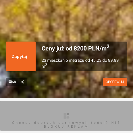
2
Ceny już od
8200
PLN/m
Zapytaj
23
mieszkań
o metrażu
od
45.23
do
89.89
2
m
68
OBSERWUJ
Chcesz dobrych darmowych teści? NIE
BLOKUJ REKLAM