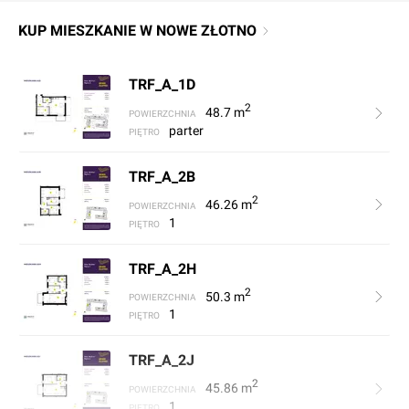
KUP MIESZKANIE W NOWE ZŁOTNO
TRF_A_1D
2
48.7
m
POWIERZCHNIA
parter
PIĘTRO
TRF_A_2B
2
46.26
m
POWIERZCHNIA
1
PIĘTRO
TRF_A_2H
2
50.3
m
POWIERZCHNIA
1
PIĘTRO
TRF_A_2J
2
45.86
m
POWIERZCHNIA
1
PIĘTRO