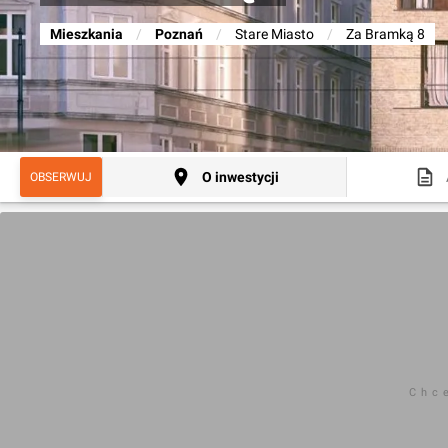
Mieszkania
/
Poznań
/
Stare Miasto
/
Za Bramką 8
O inwestycji
OBSERWUJ
Chc