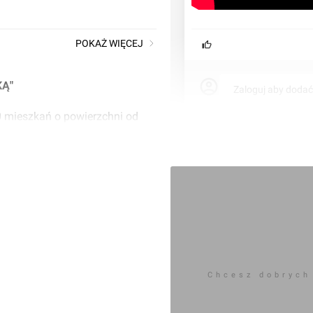
POKAŻ WIĘCEJ
KĄ"
Zaloguj aby doda
 mieszkań o powierzchni od
Komentarz do inwestycji
[Pozna
Jakub Zazula
20.05.2025, 15:19
Chcesz dobrych