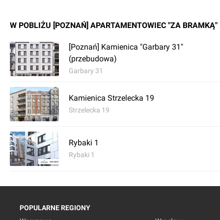
W POBLIŻU [POZNAŃ] APARTAMENTOWIEC "ZA BRAMKĄ"
[Poznań] Kamienica "Garbary 31"
(przebudowa)
Garbary 31
Kamienica Strzelecka 19
Strzelecka 19
Rybaki 1
Rybaki 1
POPULARNE REGIONY