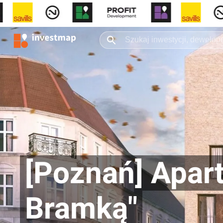
[Poznań] Apar
Bramką"