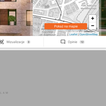
+
−
Pokaż na mapie
Leaflet
|
OpenStreetMap
Wizualizacje
Opinie
3
12
KLAM