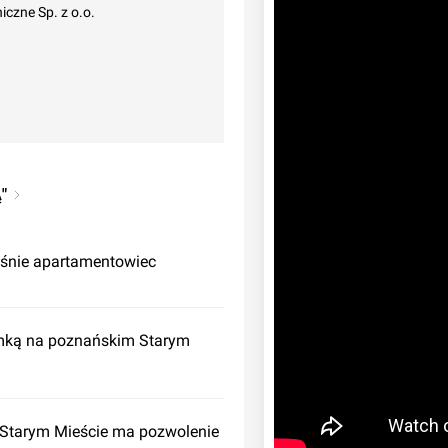
iczne Sp. z o.o.
"
ośnie apartamentowiec
mką na poznańskim Starym
Starym Mieście ma pozwolenie