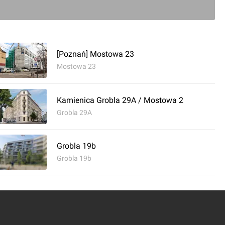
[Poznań] Mostowa 23
Mostowa 23
0
Kamienica Grobla 29A / Mostowa 2
Grobla 29A
ć komentarz
Grobla 19b
ń] Apartamentowiec "Za Bramką"
Grobla 19b