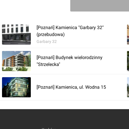
[Poznań] Kamienica "Garbary 32"
(przebudowa)
Garbary 32
[Poznań] Budynek wielorodzinny
"Strzelecka"
Zaloguj aby doda
[Poznań] Kamienica, ul. Wodna 15
Komentarz do inwestycji
[Pozna
Jakub Zazula
24.01.2024, 13:41