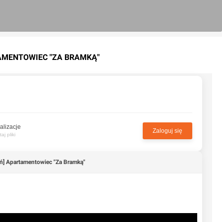
TAMENTOWIEC "ZA BRAMKĄ"
alizacje
Zaloguj się
j pliki
ń] Apartamentowiec "Za Bramką"