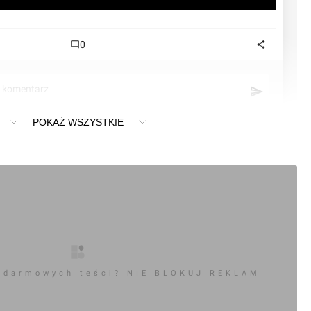
0
ć komentarz
POKAŻ WSZYSTKIE
ń] Apartamentowiec "Za Bramką"
 darmowych teści? NIE BLOKUJ REKLAM