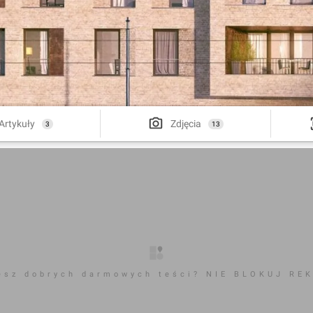
Artykuły
Zdjęcia
3
13
esz dobrych darmowych teści? NIE BLOKUJ RE