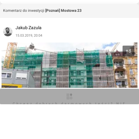
Komentarz do inwestycji
[Poznań] Mostowa 23
Jakub Zazula
15.03.2019, 20:04
+8
O inwestycji
Zdjęcia
Opinie
Chcesz dobrych darmowych teści? NIE
BLOKUJ REKLAM