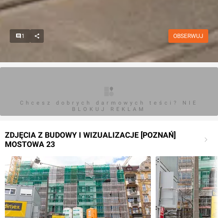
1
OBSERWUJ
Chcesz dobrych darmowych teści? NIE
BLOKUJ REKLAM
ZDJĘCIA Z BUDOWY I WIZUALIZACJE [POZNAŃ]
MOSTOWA 23