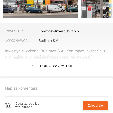
INWESTOR
Konimpex-Invest Sp. z o.o.
WYKONAWCA
Budimex S.A.
Inwestycję wykonał Budimex S.A.. Konimpex-Invest Sp. z
o.o. realizuje w mieście Poznań przy Mostowa 23
inwestycję [Poznań] Mostowa 23.
POKAŻ WSZYSTKIE
Napisz komentarz
Dodaj zdjęcia lub
Zaloguj się
wizualizacje