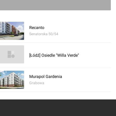
ć komentarz
Recanto
Senatorska 50/54
[Łódź] Osiedle "Willa Verde"
Murapol Gardenia
Grabowa