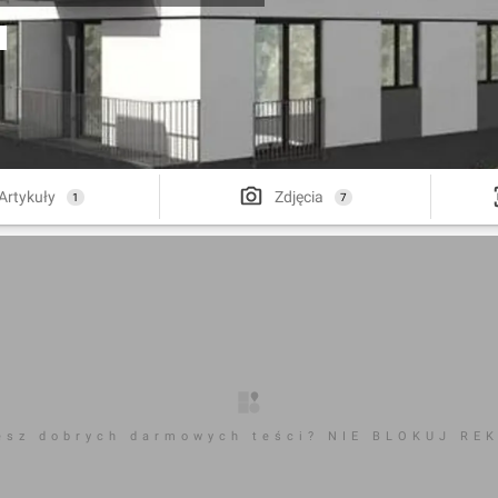
Artykuły
Zdjęcia
1
7
esz dobrych darmowych teści? NIE BLOKUJ RE