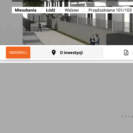
Mieszkania
/
Łódź
/
Widzew
/
Przędzalniana 101/103
O inwestycji
OBSERWUJ
Chc