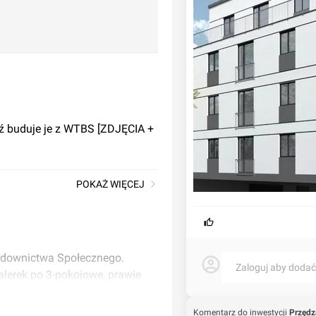
ź buduje je z WTBS [ZDJĘCIA +
POKAŻ WIĘCEJ
udownictwa Społecznego.
Zaloguj aby doda
alerek po 3-pokojowe, prawie
Komentarz do inwestycji
Przędz