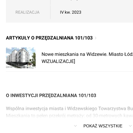
REALIZACJA
IV kw. 2023
ARTYKUŁY O PRZĘDZALNIANA 101/103
Nowe mieszkania na Widzewie. Miasto Łód
WIZUALIZACJE]
O INWESTYCJI PRZĘDZALNIANA 101/103
Wspólna inwestycja miasta i Widzewskiego Towarzystwa B
Mieszkania to pełen przekrój metraży: od 30-metrowych kaw
70- metrowe mieszkania.
POKAŻ WSZYSTKIE