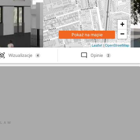
+
−
Pokaż na mapie
Leaflet
|
OpenStreetMap
Wizualizacje
Opinie
4
2
KLAM