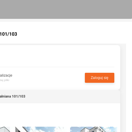
101/103
alizacje
Zaloguj się
j pliki
alniana 101/103