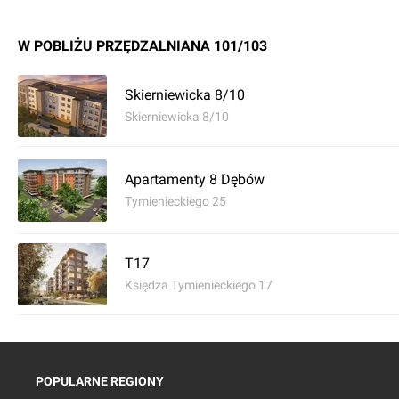
W POBLIŻU PRZĘDZALNIANA 101/103
Skierniewicka 8/10
Skierniewicka 8/10
Apartamenty 8 Dębów
Tymienieckiego 25
T17
Księdza Tymienieckiego 17
POPULARNE REGIONY