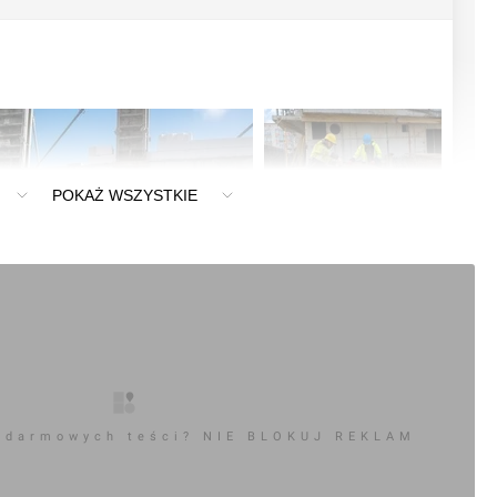
POKAŻ WSZYSTKIE
+4
 darmowych teści? NIE BLOKUJ REKLAM
0