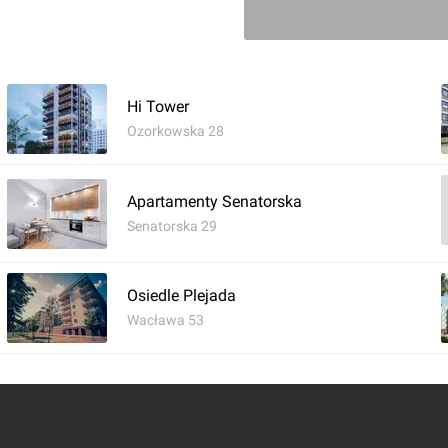
Zaloguj aby doda
Hi Tower
Ozorkowska 28
Apartamenty Senatorska
Senatorska 29
Osiedle Plejada
Wacława 53