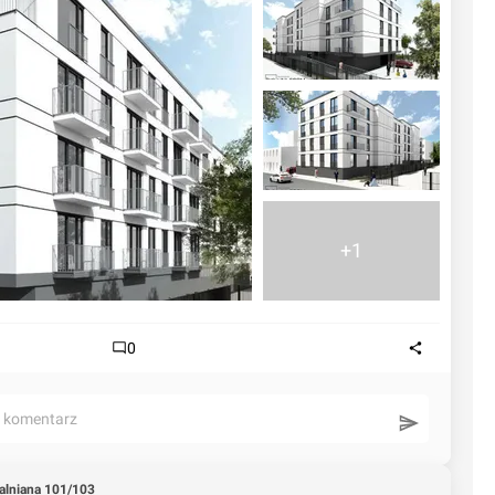
+1
0
ć komentarz
alniana 101/103