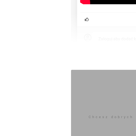
poczęcia i zakończenia
Zaloguj aby dodać 
dnie z harmonogramem
e do końca 2025 roku
ego Miasta - blisko
ostoczniowych
rterii
Chcesz dobrych
wych