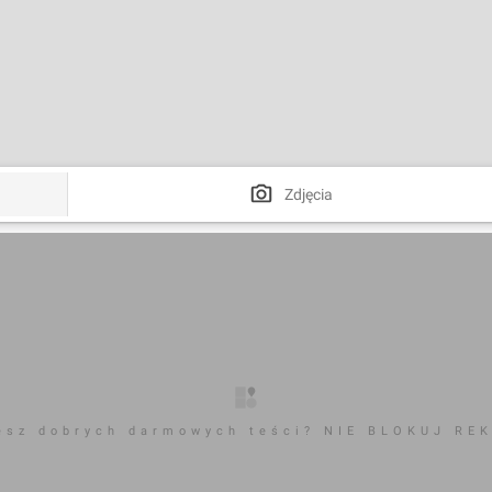
Zdjęcia
esz dobrych darmowych teści? NIE BLOKUJ RE