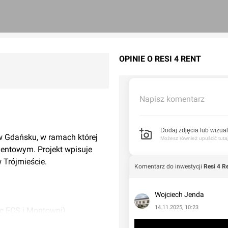
OPINIE O RESI 4 RENT
Napisz komentarz
Dodaj zdjęcia lub wizual
 w Gdańsku, w ramach której
Możesz również upuścić tutaj 
entowym. Projekt wpisuje
 Trójmieście.
Komentarz do inwestycji
Resi 4 R
Wojciech Jenda
14.11.2025, 10:23
ce ECS i Montowni)