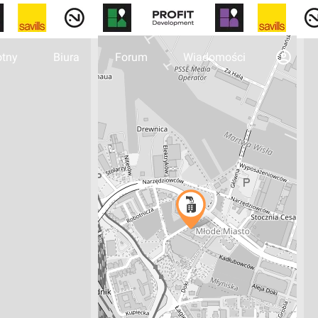
otny
Biura
Forum
Wiadomości