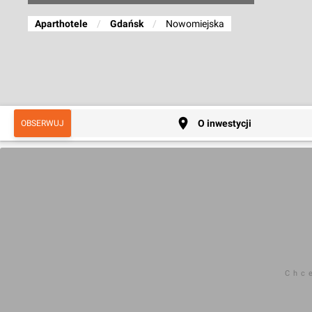
Aparthotele
/
Gdańsk
/
Nowomiejska
O inwestycji
OBSERWUJ
Chc