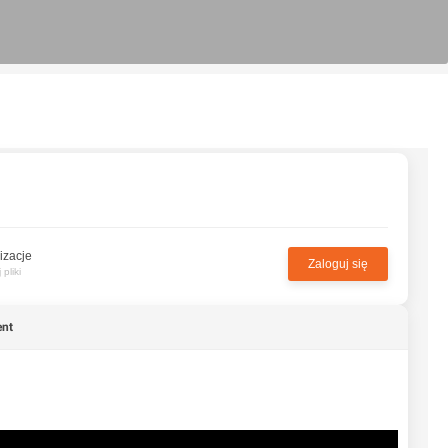
izacje
Zaloguj się
pliki
ent