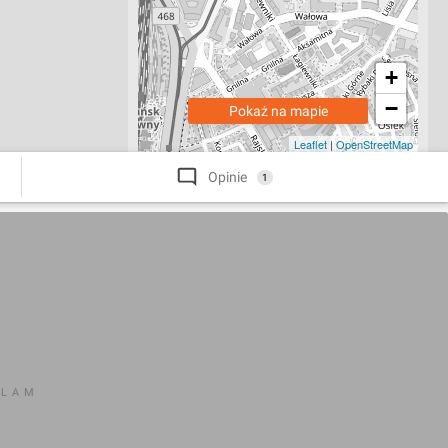
+
−
Pokaż na mapie
Leaflet
|
OpenStreetMap
Opinie
1
KLAM