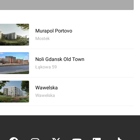
Murapol Portovo
Mostek
Noli Gdansk Old Town
Łąkowa 59
Wawelska
Wawelska