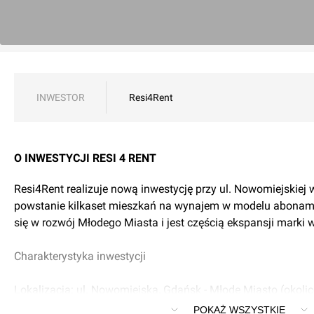
INWESTOR
Resi4Rent
O INWESTYCJI RESI 4 RENT
Resi4Rent realizuje nową inwestycję przy ul. Nowomiejskiej
powstanie kilkaset mieszkań na wynajem w modelu abonam
się w rozwój Młodego Miasta i jest częścią ekspansji marki w
Charakterystyka inwestycji
Lokalizacja: ul. Nowomiejska, Gdańsk - Młode Miasto (okoli
POKAŻ WSZYSTKIE