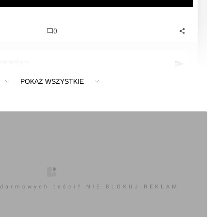
0
komentarz
POKAŻ WSZYSTKIE
 darmowych teści? NIE BLOKUJ REKLAM