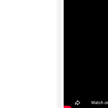
zkań na wynajem w Polsce
abonamencie
ona, ale projekt ma być
ej (301 lokali)
ka, meble, AGD
jmem