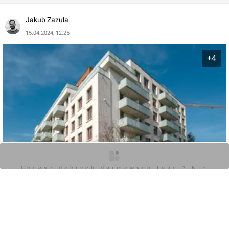
Jakub Zazula
15.04.2024, 12:25
+4
O inwestycji
Zdjęcia
Wizualizacje
Opinie
Chcesz dobrych darmowych teści? NIE
BLOKUJ REKLAM