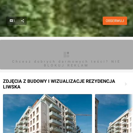
1
OBSERWUJ
Chcesz dobrych darmowych teści? NIE
BLOKUJ REKLAM
ZDJĘCIA Z BUDOWY I WIZUALIZACJE REZYDENCJA
LIWSKA