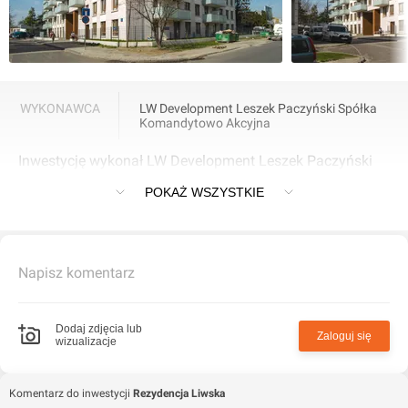
WYKONAWCA
LW Development Leszek Paczyński Spółka
Komandytowo Akcyjna
Inwestycję wykonał LW Development Leszek Paczyński
Spółka Komandytowo Akcyjna.
POKAŻ WSZYSTKIE
Napisz komentarz
Dodaj zdjęcia lub
Zaloguj się
wizualizacje
Komentarz do inwestycji
Rezydencja Liwska