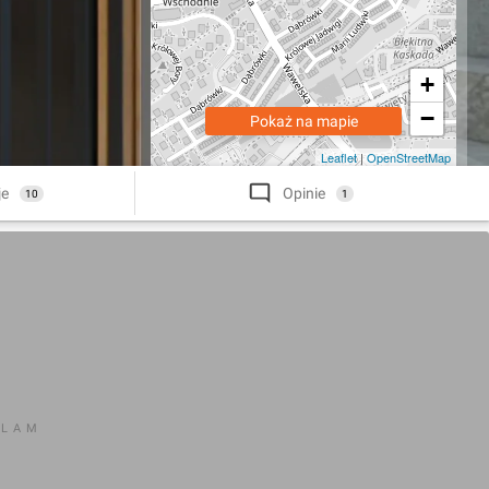
+
−
Pokaż na mapie
Leaflet
|
OpenStreetMap
je
Opinie
10
1
KLAM