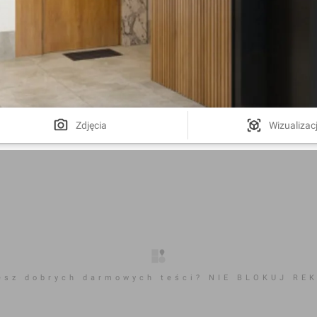
Zdjęcia
Wizualizac
esz dobrych darmowych teści? NIE BLOKUJ RE