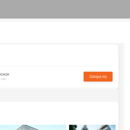
izacje
Zaloguj się
pliki