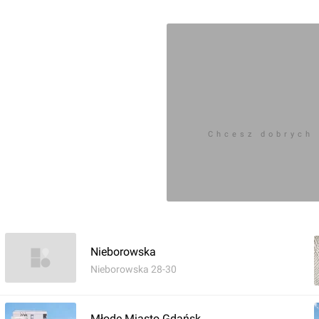
Chcesz dobrych
Nieborowska
Nieborowska 28-30
Młode Miasto Gdańsk