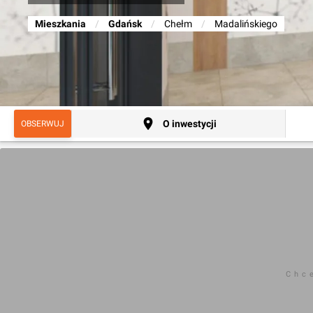
Mieszkania
/
Gdańsk
/
Chełm
/
Madalińskiego
O inwestycji
OBSERWUJ
Chc