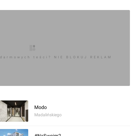
 darmowych teści? NIE BLOKUJ REKLAM
Modo
Madalińskiego
#NaSwoim2