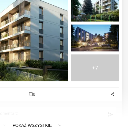
+7
0
komentarz
POKAŻ WSZYSTKIE