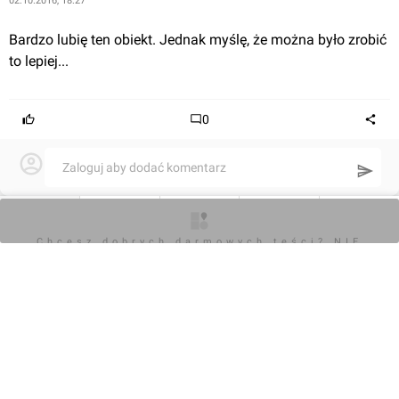
02.10.2016, 18:27
Bardzo lubię ten obiekt. Jednak myślę, że można było zrobić 
to lepiej...
0
Zaloguj aby dodać komentarz
Komentarz do inwestycji
[Rzeszów] Kompleks sportowo-handlowy "Res-Vita"
O inwestycji
Artykuły
Zdjęcia
Wizualizacje
Opinie
Chcesz dobrych darmowych teści? NIE
BLOKUJ REKLAM
Jan Hawełko
18.02.2016, 16:00
Nowy artykuł dotyczący [Rzeszów] Kompleks sportowo-
handlowy "Res-Vita" 
 [Rzeszów] Budowa Res-Vity może 
wystartować na wiosnę