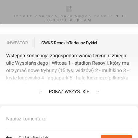
Chcesz dobrych darmowych teści? NIE
BLOKUJ REKLAM
INWESTOR
CWKS Resovia
Tadeusz Dykiel
Wstępna koncepcja zagospodarowania terenu u zbiegu
ulic Wyspiańskiego i Witosa 1 - stadion Resovii, który ma
otrzymać nowe trybuny (15 tys. widzów) 2 - multikino 3 -
kryte lodowisko 4 - aquapark 5 - hala łuczniczo-piłkarska
6 - hotel 7 - galeria handlowa (ok. 30 tys. m kw.
POKAŻ WSZYSTKIE
powierzchni handlowej).
Napisz komentarz
Dodaj zdjęcia lub