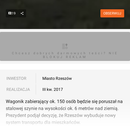
19
OBSERWUJ
Chcesz dobrych darmowych teści? NIE
BLOKUJ REKLAM
INWESTOR
Miasto Rzeszów
REALIZACJA
III kw. 2017
Wagonik zabierający ok. 150 osób będzie się poruszał na
stalowej szynie na wysokości ok. 6 metrów nad ziemią.
Prezydent podjął decyzję, że Rzeszów wybuduje nowy
system transportu dla mieszkańców.