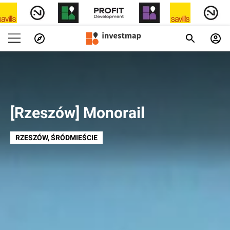
[Rzeszów] Monorail
RZESZÓW
, ŚRÓDMIEŚCIE