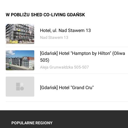
W POBLIŻU SHED CO-LIVING GDAŃSK
Hotel, ul. Nad Stawem 13
Nad Stawem 13
[Gdańsk] Hotel "Hampton by Hilton" (Oliwa
505)
Aleja Grunwaldzka 505-507
[Gdańsk] Hotel "Grand Cru"
POPULARNE REGIONY