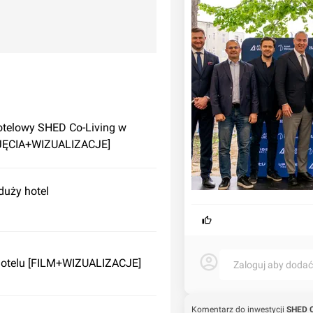
telowy SHED Co-Living w
JĘCIA+WIZUALIZACJE]
duży hotel
otelu [FILM+WIZUALIZACJE]
Zaloguj aby doda
Komentarz do inwestycji
SHED C