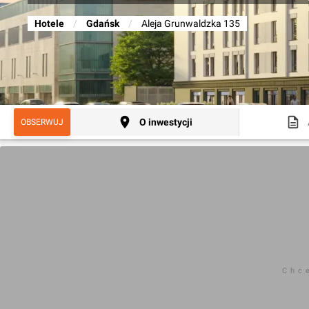
Hotele
/
Gdańsk
/
Aleja Grunwaldzka 135
O inwestycji
OBSERWUJ
Chc