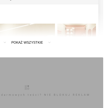
POKAŻ WSZYSTKIE
+14
 darmowych teści? NIE BLOKUJ REKLAM
0