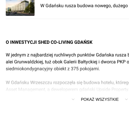
W Gdańsku rusza budowa nowego, dużego 
O INWESTYCJI SHED CO-LIVING GDAŃSK
W jednym z najbardziej ruchliwych punktów Gdańska rusza
alei Grunwaldzkiej, tuż obok Galerii Bałtyckiej i dworca PKP
siedmiokondygnacyjny obiekt z 375 pokojami.
W Gdańsku Wrzeszczu rozpoczęła się budowa hotelu, którego
Asset Management, a deweloperem gdański Upside Propert
inwestycji wybrano firmę Atlas Ward Polska Sp. z o.o.
POKAŻ WSZYSTKIE