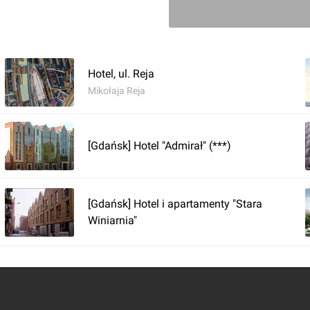
Zaloguj aby doda
Hotel, ul. Reja
Komentarz do inwestycji
SHED C
Mikołaja Reja
Wojciech Jenda
04.05.2026, 15:00
[Gdańsk] Hotel "Admirał" (***)
[Gdańsk] Hotel i apartamenty "Stara
Winiarnia"