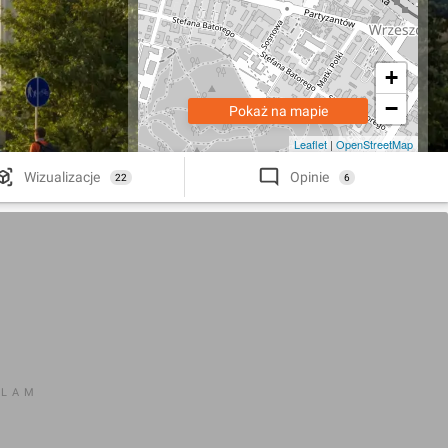
+
−
Pokaż na mapie
Leaflet
|
OpenStreetMap
Wizualizacje
Opinie
22
6
KLAM