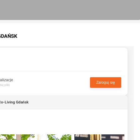
 GDAŃSK
alizacje
Zaloguj się
j pliki
o-Living Gdańsk