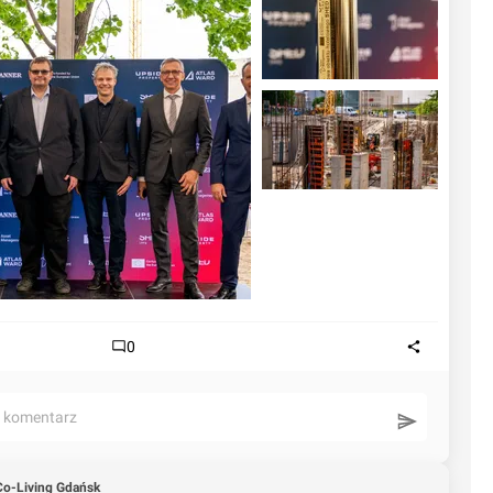
0
ć komentarz
o-Living Gdańsk