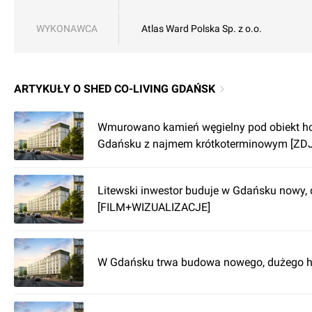
WYKONAWCA
Atlas Ward Polska Sp. z o.o.
ARTYKUŁY O SHED CO-LIVING GDAŃSK
Wmurowano kamień węgielny pod obiekt ho
Gdańsku z najmem krótkoterminowym [ZD
Litewski inwestor buduje w Gdańsku nowy, 
[FILM+WIZUALIZACJE]
W Gdańsku trwa budowa nowego, dużego h