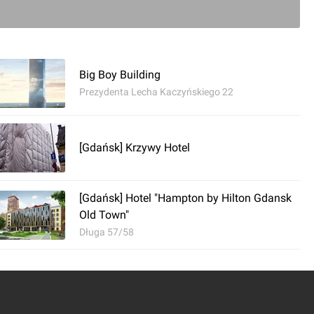
ć komentarz
Big Boy Building
o-Living Gdańsk
Prezydenta Lecha Kaczyńskiego 22
[Gdańsk] Krzywy Hotel
[Gdańsk] Hotel "Hampton by Hilton Gdansk
Old Town"
Długa 57/58