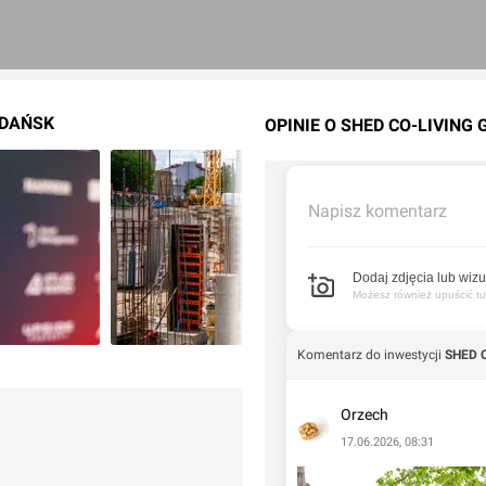
GDAŃSK
OPINIE O SHED CO-LIVING
Napisz komentarz
Dodaj zdjęcia lub wizu
Możesz również upuścić tuta
Komentarz do inwestycji
SHED C
Orzech
17.06.2026, 08:31