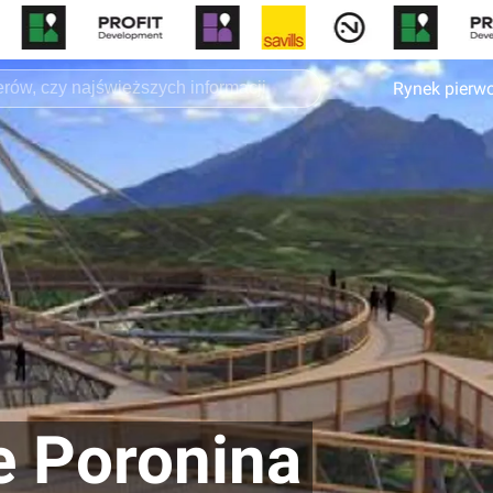
Rynek pierw
e Poronina