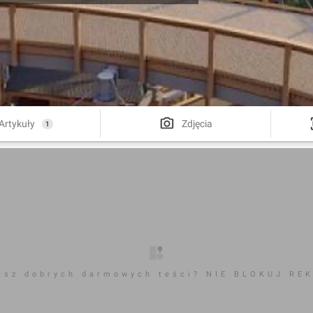
Artykuły
Zdjęcia
1
esz dobrych darmowych teści? NIE BLOKUJ RE