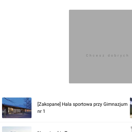
Chcesz dobrych
[Zakopane] Hala sportowa przy Gimnazjum
nr 1