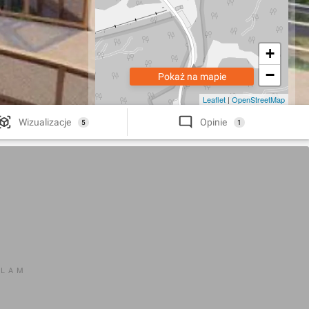
+
−
Pokaż na mapie
Leaflet
|
OpenStreetMap
Wizualizacje
Opinie
5
1
KLAM