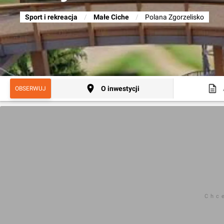
Sport i rekreacja
/
Małe Ciche
/
Polana Zgorzelisko
O inwestycji
OBSERWUJ
Chc