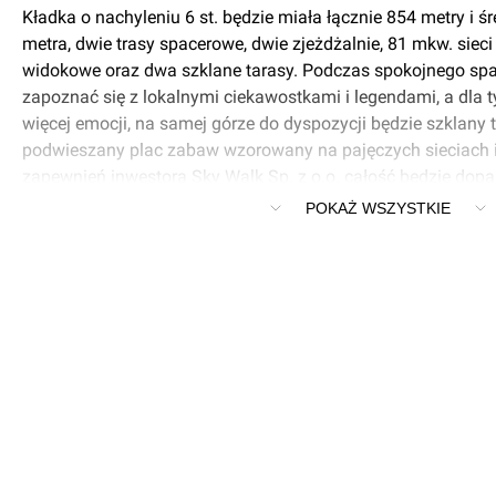
Kładka o nachyleniu 6 st. będzie miała łącznie 854 metry i śr
metra, dwie trasy spacerowe, dwie zjeżdżalnie, 81 mkw. sieci 
widokowe oraz dwa szklane tarasy. Podczas spokojnego sp
zapoznać się z lokalnymi ciekawostkami i legendami, a dla t
więcej emocji, na samej górze do dyspozycji będzie szklany 
podwieszany plac zabaw wzorowany na pajęczych sieciach 
zapewnień inwestora Sky Walk Sp. z o.o. całość będzie do
krajobrazu tak, aby nie tworzyć dominanty. Zresztą nie będzi
POKAŻ WSZYSTKIE
lokalizacja ma zapewnić bardzo dobre warunki do obserwacj