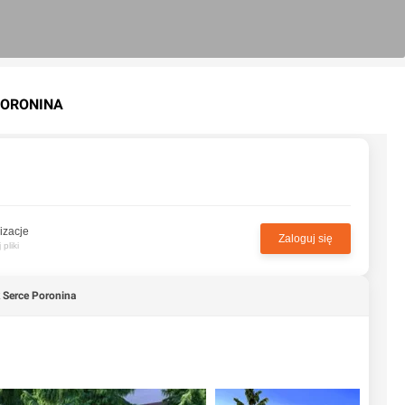
PORONINA
izacje
Zaloguj się
pliki
 Serce Poronina