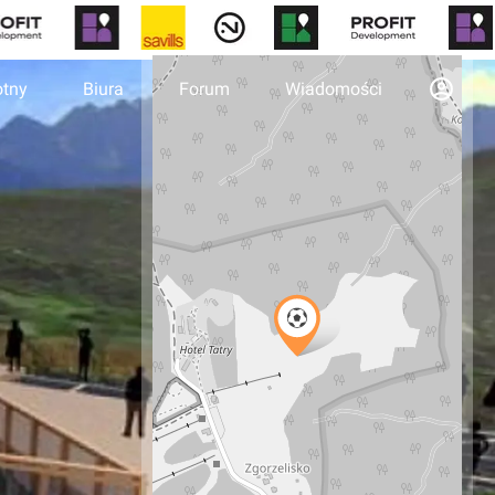
otny
Biura
Forum
Wiadomości