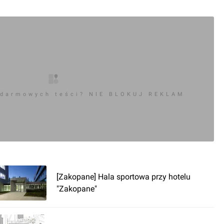
 darmowych teści? NIE BLOKUJ REKLAM
[Zakopane] Hala sportowa przy hotelu
"Zakopane"