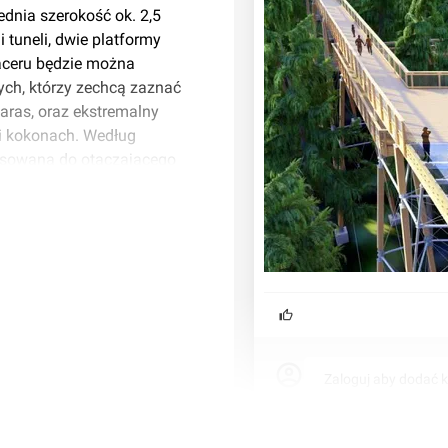
ednia szerokość ok. 2,5
i tuneli, dwie platformy
aceru będzie można
ych, którzy zechcą zaznać
taras, oraz ekstremalny
i kokonach. Według
pasowana do otaczającego
e takiej potrzeby, ponieważ
i najwyższych polskich gór.
Zaloguj aby dodać 