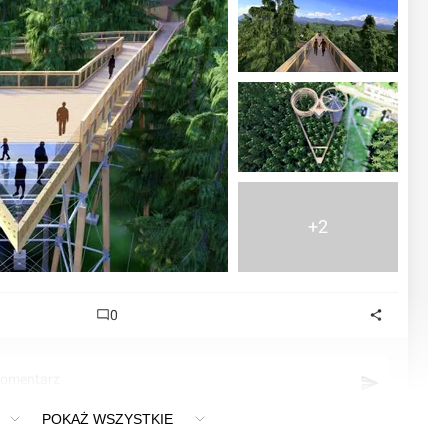
+2
0
komentarz
POKAŻ WSZYSTKIE