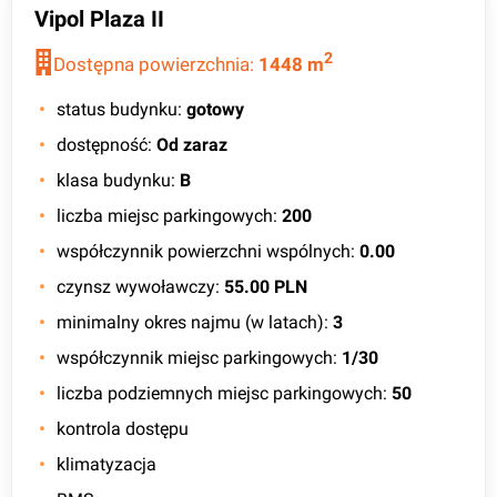
Vipol Plaza II
2
Dostępna powierzchnia:
1448
m
status budynku
:
gotowy
dostępność
:
Od zaraz
klasa budynku
:
B
liczba miejsc parkingowych
:
200
współczynnik powierzchni wspólnych
:
0.00
czynsz wywoławczy
:
55.00 PLN
minimalny okres najmu (w latach)
:
3
współczynnik miejsc parkingowych
:
1/30
liczba podziemnych miejsc parkingowych
:
50
kontrola dostępu
klimatyzacja