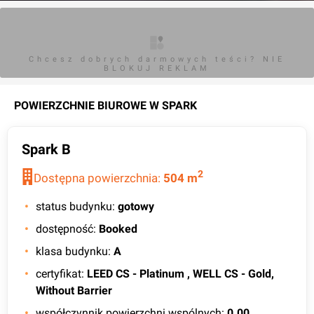
Chcesz dobrych darmowych teści? NIE
BLOKUJ REKLAM
POWIERZCHNIE BIUROWE W
SPARK
Spark B
2
Dostępna powierzchnia:
504
m
status budynku
:
gotowy
dostępność
:
Booked
klasa budynku
:
A
certyfikat
:
LEED CS - Platinum , WELL CS - Gold,
Without Barrier
współczynnik powierzchni wspólnych
:
0.00