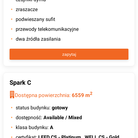
zraszacze
podwieszany sufit
przewody telekomunikacyjne
dwa źródła zasilania
zapytaj
Spark C
2
Dostępna powierzchnia:
6559
m
status budynku
:
gotowy
dostępność
:
Available / Mixed
klasa budynku
:
A
certyfikat
:
LEED CS - Platinum , WELL CS - Gold,