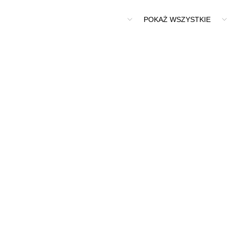
Budynki wielorodzinne "Fajansowa 3 i 5" w Warszawie
POKAŻ WSZYSTKIE