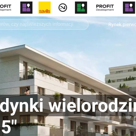
Rynek pierw
dynki wielorodz
 5"