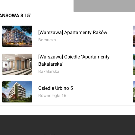
NSOWA 3 I 5"
Zaloguj aby doda
[Warszawa] Apartamenty Raków
Borsucza
Komentarz do inwestycji
[Warsz
[Warszawa] Osiedle "Apartamenty
Jan Hawełko
Bakalarska"
24.10.2017, 15:31
Bakalarska
Osiedle Urbino 5
[Warszawa] Rusza nowa 
Równoległa 16
Zaloguj aby doda