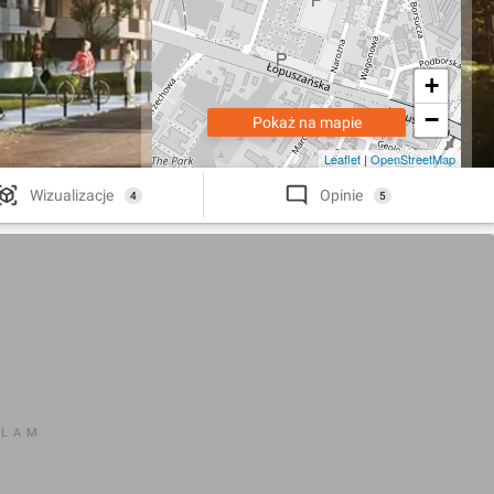
+
−
Pokaż na mapie
Leaflet
|
OpenStreetMap
Wizualizacje
Opinie
4
5
KLAM