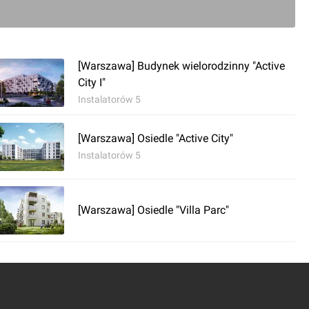
0
ć komentarz
[Warszawa] Budynek wielorodzinny "Active
City I"
Instalatorów 5
awa] Budynki wielorodzinne "Fajansowa 3 i 5"
[Warszawa] Osiedle "Active City"
Instalatorów 5
Nowy artykuł dotyczący [Warszawa] Budynek wielorodzinny "Fajansowa 3, 5" 
stołeczna inwestycja – Fajansowa 3 i 5
[Warszawa] Osiedle "Villa Parc"
0
ć komentarz