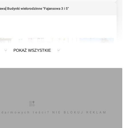
awa] Budynki wielorodzinne "Fajansowa 3 i 5"
POKAŻ WSZYSTKIE
+4
 darmowych teści? NIE BLOKUJ REKLAM