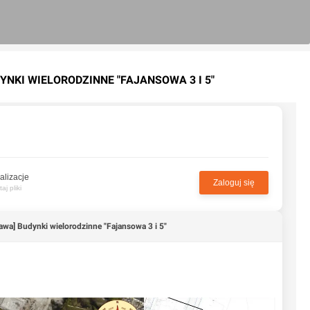
YNKI WIELORODZINNE "FAJANSOWA 3 I 5"
alizacje
Zaloguj się
j pliki
awa] Budynki wielorodzinne "Fajansowa 3 i 5"