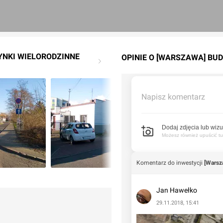
YNKI WIELORODZINNE
OPINIE O [WARSZAWA] BUD
Napisz komentarz
Dodaj zdjęcia lub wizu
Możesz również upuścić tuta
Komentarz do inwestycji
[Warsz
Jan Hawełko
29.11.2018, 15:41