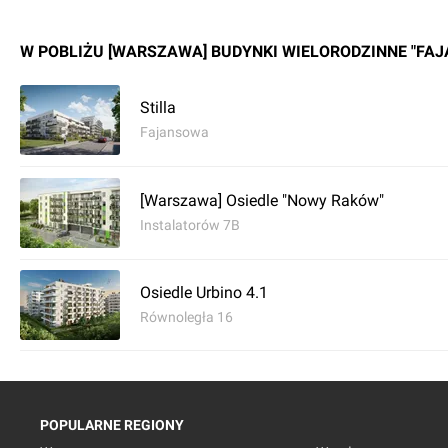
W POBLIŻU [WARSZAWA] BUDYNKI WIELORODZINNE "FAJA
Stilla
Fajansowa
[Warszawa] Osiedle "Nowy Raków"
Instalatorów 7B
Osiedle Urbino 4.1
Równoległa 16
POPULARNE REGIONY