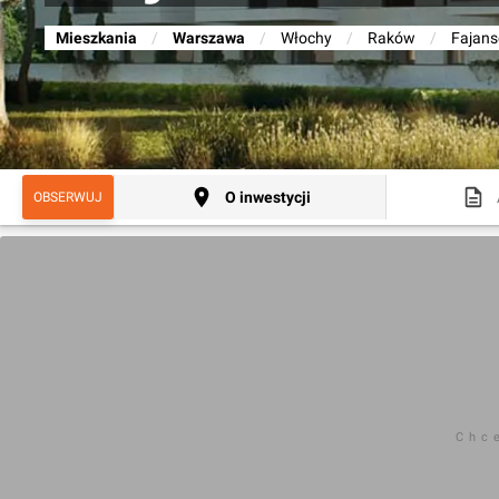
Mieszkania
/
Warszawa
/
Włochy
/
Raków
/
Fajans
O inwestycji
OBSERWUJ
Chc