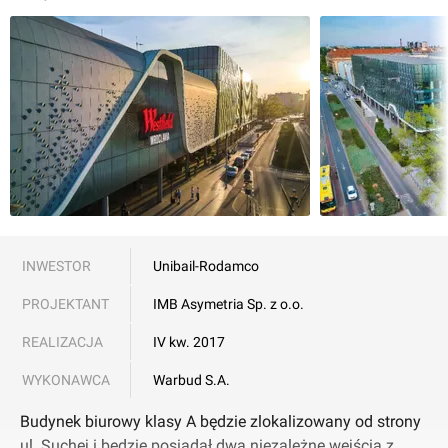
INWESTOR
Unibail-Rodamco
PROJEKTANT
IMB Asymetria Sp. z o.o.
REALIZACJA
IV kw. 2017
WYKONAWCA
Warbud S.A.
Budynek biurowy klasy A będzie zlokalizowany od strony
ul. Suchej i będzie posiadał dwa niezależne wejścia z