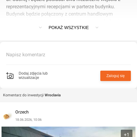
reprezentacyjnymi recepcjami w parterze budynku.
Budynek będzie połączony z centrum handlowym
poprzez zielony taras znajdujący się w ramach drugiego
POKAŻ WSZYSTKIE
piętra kompleksu. Do budynku będzie przynależał parking
podziemny. Ponadto, w budynku zaplanowano parking
dla rowerów oraz prysznice i szatnie dla rowerzystów.
Budynek będzie certyfikowany w systemie BREEAM
Napisz komentarz
(Excellent).
Dodaj zdjęcia lub
Zaloguj się
wizualizacje
Komentarz do inwestycji
Wroclavia
Orzech
18.06.2026, 10:06
+1