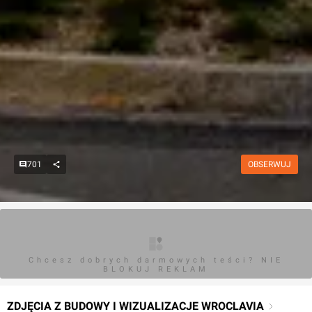
701
OBSERWUJ
Chcesz dobrych darmowych teści? NIE
BLOKUJ REKLAM
ZDJĘCIA Z BUDOWY I WIZUALIZACJE WROCLAVIA