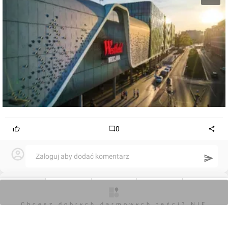
0
Zaloguj aby dodać komentarz
Komentarz do inwestycji
Wroclavia
O inwestycji
Artykuły
Zdjęcia
Wizualizacje
Opinie
Chcesz dobrych darmowych teści? NIE
BLOKUJ REKLAM
Orzech
19.02.2025, 17:19