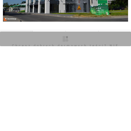
0
O inwestycji
Zdjęcia
Wizualizacje
Opinie
Chcesz dobrych darmowych teści? NIE
BLOKUJ REKLAM
Zaloguj aby dodać komentarz
Komentarz do inwestycji
[Wrocław] Biurowiec "Jeździecka Office Building"
Jan Augustynowski
06.03.2017, 08:43