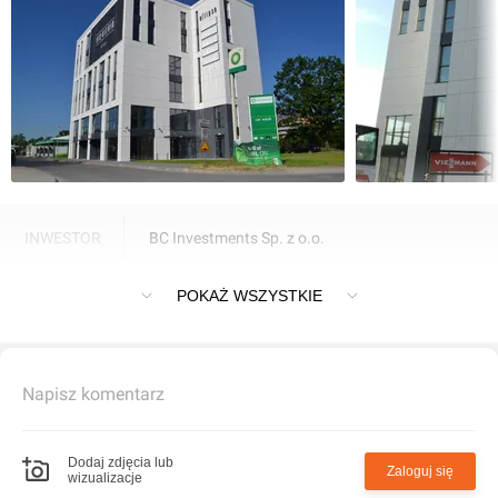
INWESTOR
BC Investments Sp. z o.o.
Biurowiec "Jeździecka Office Building" we Wrocławiu
POKAŻ WSZYSTKIE
Napisz komentarz
Dodaj zdjęcia lub
Zaloguj się
wizualizacje