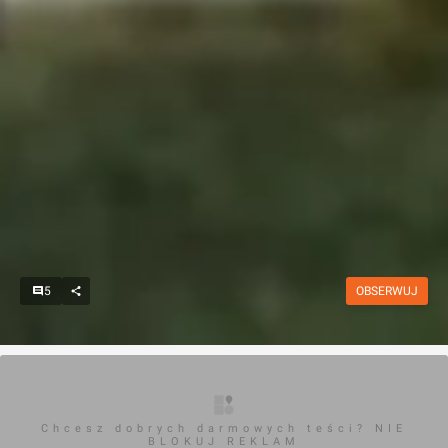
5
OBSERWUJ
Chcesz dobrych darmowych teści? NIE
BLOKUJ REKLAM