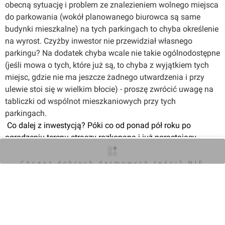
Biurowiec Skarbowców 115 położony jest w pobliżu
obecną sytuację i problem ze znalezieniem wolnego miejsca 
najważniejszych węzłów komunikacyjnych. Dogodny
do parkowania (wokół planowanego biurowca są same 
dojazd do centrum Wrocławia (6,5 km do Rynku), Bielan
budynki mieszkalne) na tych parkingach to chyba określenie 
Wrocławskich i autostrady A4 (3,5 km). W okolicy
na wyrost. Czyżby inwestor nie przewidział własnego 
budynku przebiegać będzie droga łącząca Aleję Piastów z
parkingu? Na dodatek chyba wcale nie takie ogólnodostępne 
ulicą Racławicką, która uczyni dojazd to siedziby Twojej
(jeśli mowa o tych, które już są, to chyba z wyjątkiem tych 
firmy jeszcze łatwiejszym.
miejsc, gdzie nie ma jeszcze żadnego utwardzenia i przy 
Klecina to dynamicznie rozwijająca się dzielnica
ulewie stoi się w wielkim błocie) - proszę zwrócić uwagę na 
Wrocławia. Prowadzone inwestycje deweloperskie
tabliczki od wspólnot mieszkaniowych przy tych 
przyciągają nowych mieszkańców, którzy stanowią wciąż
parkingach. 
rosnącą grupę potencjalnych klientów Twojej firmy.
 Co dalej z inwestycją? Póki co od ponad pół roku po 
ogrodzeniu terenu straszy rozkopana i już porastający 
zielskiem hałda ziemi, a ogrodzenie przy wietrznej pogodzie 
O inwestycji
Zdjęcia
Wizualizacje
Opinie
przewraca się, uniemożliwiając wyjazd z parkingu i przejazd 
Chcesz dobrych darmowych teści? NIE
BLOKUJ REKLAM
drogą osiedlową. Z ciekawości mam jeszcze pytanie, od 
której strony przewidują Państwo dojazd na budowę 
ciężkiego sprzętu? Do inwestycji z jednej i drugiej strony 
prowadzi wąska droga osiedlowa, na której po obydwu 
stronach stoją samochody (Skarbowców 122-117 czy od 