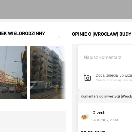
NEK WIELORODZINNY
OPINIE O [WROCŁAW] BUDY
Napisz komentarz
Dodaj zdjęcia lub wizu
Możesz również upuścić tuta
Komentarz do inwestycji
[Wrocł
Orzech
26.03.2017, 20:33