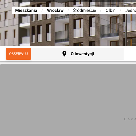
Mieszkania
/
Wrocław
/
Śródmieście
/
Ołbin
/
Jedno
O inwestycji
OBSERWUJ
Chc