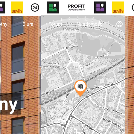
otny
Biura
Forum
Wiadomości
nny