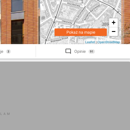
+
−
Pokaż na mapie
Leaflet
|
OpenStreetMap
je
Opinie
3
91
KLAM