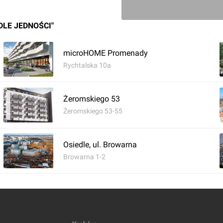
DLE JEDNOŚCI"
microHOME Promenady
Rychtalska 10a
Żeromskiego 53
Żeromskiego 53-55
Osiedle, ul. Browarna
Browarna 1-2