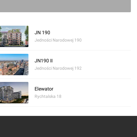
JN 190
Jedności Narodowej 190
JN190 II
Jedności Narodowej 192
Elewator
Rychtalska 18