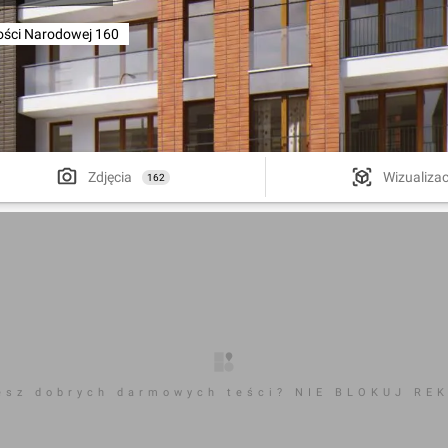
ści Narodowej 160
Zdjęcia
Wizualizac
162
esz dobrych darmowych teści? NIE BLOKUJ RE