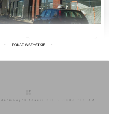
0
POKAŻ WSZYSTKIE
ć komentarz
aw] Budynek wielorodzinny "Osiedle Jedności"
 darmowych teści? NIE BLOKUJ REKLAM