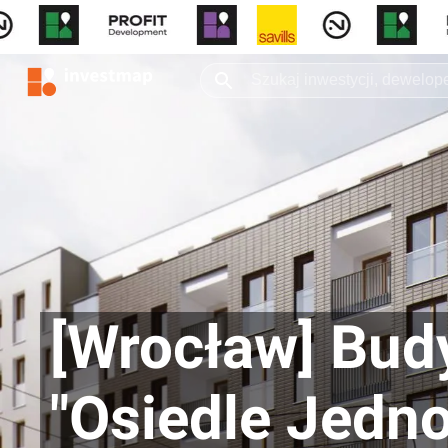
[Wrocław] Bud
"Osiedle Jedno