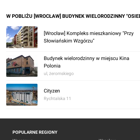
W POBLIŻU [WROCŁAW] BUDYNEK WIELORODZINNY "OSIE
[Wrocław] Kompleks mieszkaniowy "Przy
Słowiańskim Wzgórzu"
Budynek wielorodzinny w miejscu Kina
Polonia
ul, żeromskiego
Cityzen
Rychtalska 11
POPULARNE REGIONY