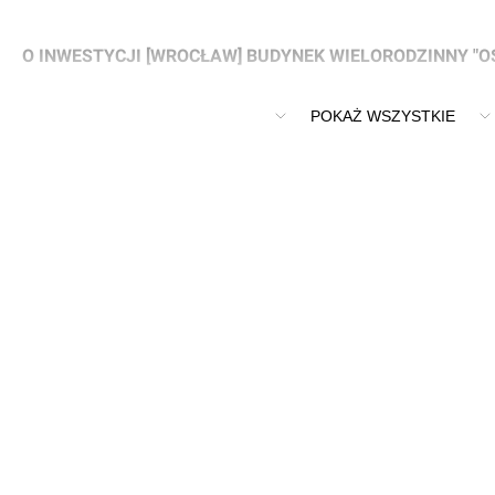
O INWESTYCJI [WROCŁAW] BUDYNEK WIELORODZINNY "OS
Nowy budynek wielorodzinny przy ul. Jedności Narodowej 1
POKAŻ WSZYSTKIE