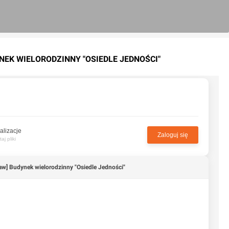
NEK WIELORODZINNY "OSIEDLE JEDNOŚCI"
alizacje
Zaloguj się
j pliki
aw] Budynek wielorodzinny "Osiedle Jedności"