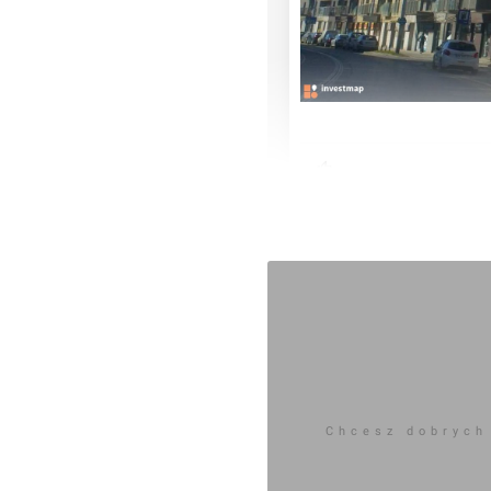
Zaloguj aby doda
Komentarz do inwestycji
[Wrocł
Orzech
13.02.2017, 23:54
Chcesz dobrych
11.02.2017