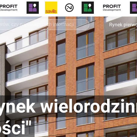
Rynek pierw
ynek wielorodzi
ści"