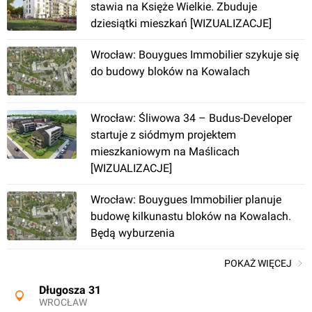
stawia na Księże Wielkie. Zbuduje
[Wrocław] Osiedle, ul. Kościuszki
dziesiątki mieszkań [WIZUALIZACJE]
Wrocław: Bouygues Immobilier szykuje się
do budowy bloków na Kowalach
Wrocław: Śliwowa 34 – Budus-Developer
startuje z siódmym projektem
mieszkaniowym na Maślicach
Wrocław
[WIZUALIZACJE]
Wrocław: Bouygues Immobilier planuje
[Wrocław] Osiedle Długosza
budowę kilkunastu bloków na Kowalach.
Będą wyburzenia
POKAŻ WIĘCEJ
Długosza 31
WROCŁAW