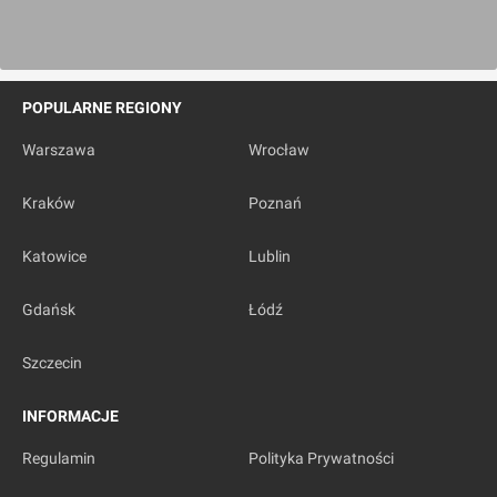
POPULARNE REGIONY
Wrocław
Warszawa
Wrocław
[Wrocław] Osiedle Tęczowa
Kraków
Poznań
Katowice
Lublin
Gdańsk
Łódź
Szczecin
Wrocław
INFORMACJE
Regulamin
Polityka Prywatności
[Wrocław] Osiedle "Zielony Szelest"