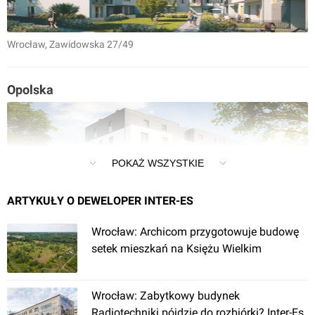
Wrocław
, Zawidowska 27/49
Opolska
POKAŻ WSZYSTKIE
ARTYKUŁY O DEWELOPER INTER-ES
Wrocław
, Opolska 86-98
Wrocław: Archicom przygotowuje budowę
setek mieszkań na Księżu Wielkim
Osiedle Śliwowa II
Wrocław: Zabytkowy budynek
Radiotechniki pójdzie do rozbiórki? Inter-Es