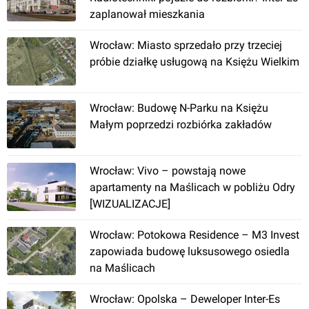
zaplanował mieszkania
Wrocław: Miasto sprzedało przy trzeciej
próbie działkę usługową na Księżu Wielkim
Wrocław
, Aleja Śliwowa 7B
Wrocław: Budowę N-Parku na Księżu
Małym poprzedzi rozbiórka zakładów
[Wrocław] Biedronka, ul.
Orlińskiego/Horbaczewskiego
Wrocław: Vivo – powstają nowe
apartamenty na Maślicach w pobliżu Odry
[WIZUALIZACJE]
Wrocław: Potokowa Residence – M3 Invest
zapowiada budowę luksusowego osiedla
na Maślicach
Wrocław
Wrocław: Opolska – Deweloper Inter-Es