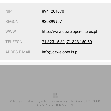
Wrocław
NIP
8941204070
REGON
930899957
[Wrocław] Budynek wielorodzinny "Ptasia 7"
WWW
http://www.deweloper-interes.pl
TELEFON
71 323 15 31, 71 323 150 50
ADRES E-MAIL
info@deweloper-is.pl
Wrocław
, Ptasia 7
[Wrocław] Osiedle, ul. Bezpieczna
Chcesz dobrych darmowych teści? NIE
BLOKUJ REKLAM