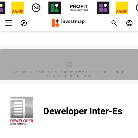
Chcesz dobrych darmowych teści? NIE
BLOKUJ REKLAM
Deweloper Inter-Es