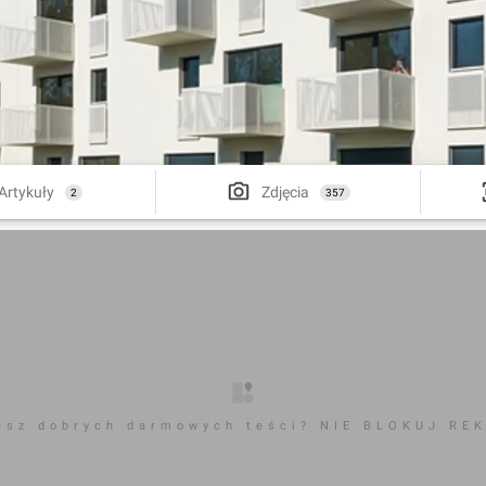
Artykuły
Zdjęcia
2
357
esz dobrych darmowych teści? NIE BLOKUJ RE