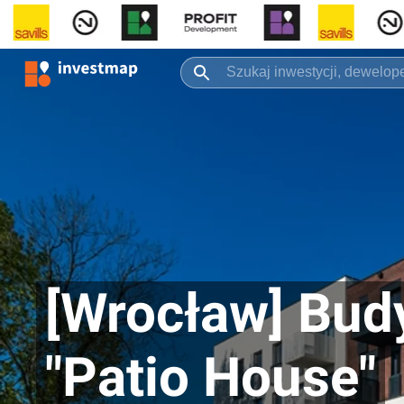
[Wrocław] Bud
"Patio House"