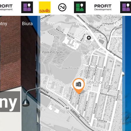
otny
Biura
Forum
Wiadomości
nny