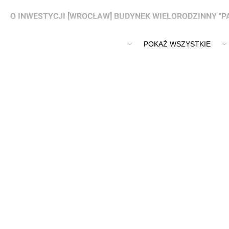
O INWESTYCJI [WROCŁAW] BUDYNEK WIELORODZINNY "P
Budynek wielorodzinny "Patio House" we Wrocławiu
POKAŻ WSZYSTKIE