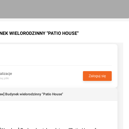
NEK WIELORODZINNY "PATIO HOUSE"
alizacje
Zaloguj się
j pliki
aw] Budynek wielorodzinny "Patio House"