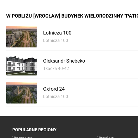
W POBLIŻU [WROCŁAW] BUDYNEK WIELORODZINNY "PATI
Lotnicza 100
Lotnicza 100
Oleksandr Shebeko
Tkacka 40-42
Oxford 24
Lotnicza 100
POPULARNE REGIONY