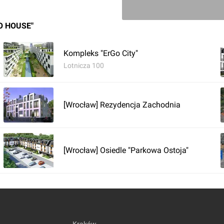
O HOUSE"
Zaloguj aby doda
Kompleks "ErGo City"
Komentarz do inwestycji
[Wrocł
Lotnicza 100
Orzech
15.08.2016, 15:09
[Wrocław] Rezydencja Zachodnia
15.08.2016
[Wrocław] Osiedle "Parkowa Ostoja"