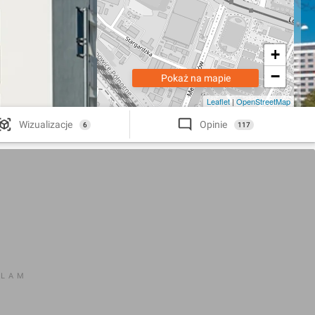
+
−
Pokaż na mapie
Leaflet
|
OpenStreetMap
Wizualizacje
Opinie
6
117
KLAM