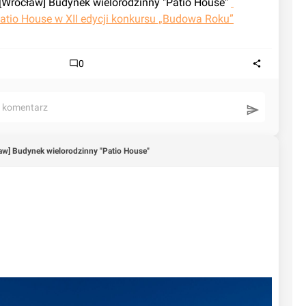
Nowy artykuł dotyczący [Wrocław] Budynek wielorodzinny "Patio House" 
atio House w XII edycji konkursu „Budowa Roku”
0
ć komentarz
aw] Budynek wielorodzinny "Patio House"