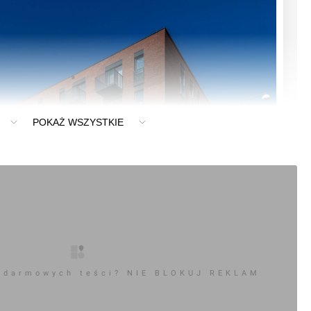
POKAŻ WSZYSTKIE
 darmowych teści? NIE BLOKUJ REKLAM
0