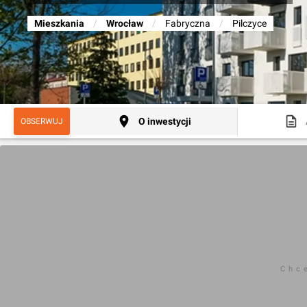
Mieszkania
/
Wrocław
/
Fabryczna
/
Pilczyce
O inwestycji
OBSERWUJ
Chc