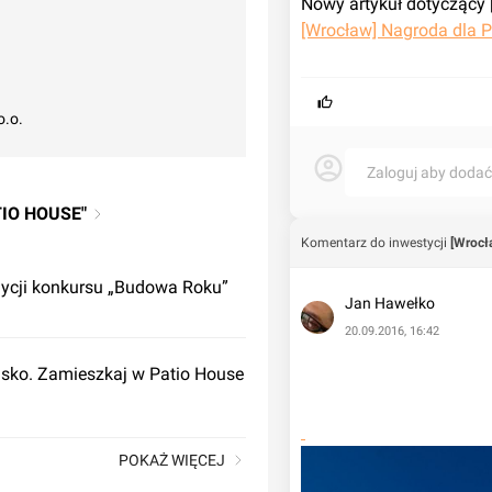
[Wrocław] Nagroda dla P
o.o.
Zaloguj aby doda
IO HOUSE"
Komentarz do inwestycji
[Wrocł
dycji konkursu „Budowa Roku”
Jan Hawełko
20.09.2016, 16:42
lisko. Zamieszkaj w Patio House
POKAŻ WIĘCEJ