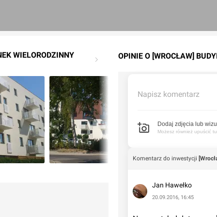
NEK WIELORODZINNY
OPINIE O [WROCŁAW] BUDY
Napisz komentarz
Dodaj zdjęcia lub wizu
Możesz również upuścić tuta
Komentarz do inwestycji
[Wrocł
Jan Hawełko
20.09.2016, 16:45