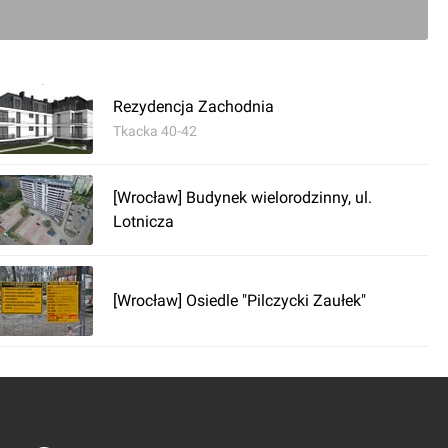
ć komentarz
Rezydencja Zachodnia
aw] Budynek wielorodzinny "Patio House"
Tkacka 40-42
[Wrocław] Budynek wielorodzinny, ul.
Lotnicza
[Wrocław] Osiedle "Pilczycki Zaułek"