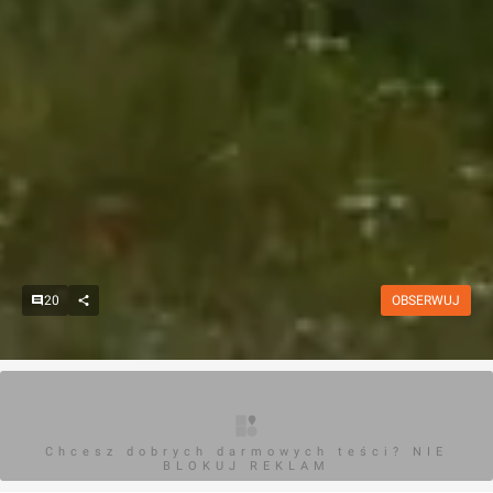
20
OBSERWUJ
Chcesz dobrych darmowych teści? NIE
BLOKUJ REKLAM