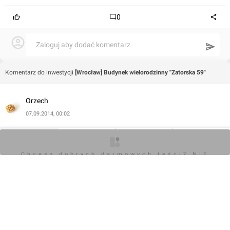
0
Zaloguj aby dodać komentarz
Komentarz do inwestycji
[Wrocław] Budynek wielorodzinny "Zatorska 59"
Orzech
07.09.2014, 00:02
ZDJĘCIA z 6.09.2014 r :
O inwestycji
Zdjęcia
Wizualizacje
Opinie
Chcesz dobrych darmowych teści? NIE
http://wroclaw.fotopolska.eu/590656,foto.html?p=277
BLOKUJ REKLAM
http://wroclaw.fotopolska.eu/590599,foto.html?p=277
0