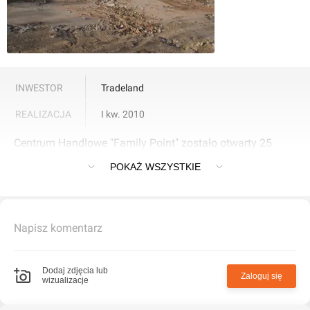
INWESTOR
Tradeland
REALIZACJA
I kw. 2010
Centrum Handlowe "Family Point" zostało otwarty 25
marca 2010 r. jako pierwszy w Polsce
POKAŻ WSZYSTKIE
Napisz komentarz
Dodaj zdjęcia lub
Zaloguj się
wizualizacje