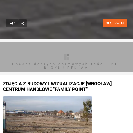
7
OBSERWUJ
Chcesz dobrych darmowych teści? NIE
BLOKUJ REKLAM
ZDJĘCIA Z BUDOWY I WIZUALIZACJE [WROCŁAW]
CENTRUM HANDLOWE "FAMILY POINT"