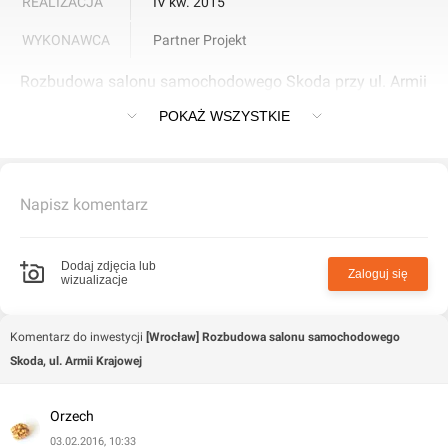
REALIZACJA
IV kw. 2015
WYKONAWCA
Partner Projekt
Rozbudowa salonu samochodowego Skoda przy ul. Armii
Krajowej
POKAŻ WSZYSTKIE
Napisz komentarz
Dodaj zdjęcia lub
Zaloguj się
wizualizacje
Komentarz do inwestycji
[Wrocław] Rozbudowa salonu samochodowego
Skoda, ul. Armii Krajowej
Orzech
03.02.2016, 10:33