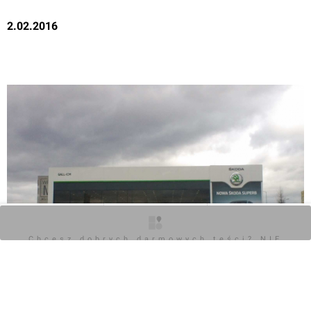
2.02.2016
O inwestycji
Zdjęcia
Opinie
Chcesz dobrych darmowych teści? NIE
BLOKUJ REKLAM