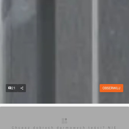
21
OBSERWUJ
Chcesz dobrych darmowych teści? NIE