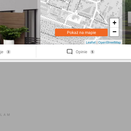
+
−
Pokaż na mapie
Leaflet
|
OpenStreetMap
je
Opinie
3
5
KLAM