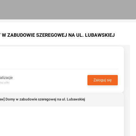
Y W ZABUDOWIE SZEREGOWEJ NA UL. LUBAWSKIEJ
alizacje
Zaloguj się
j pliki
aw] Domy w zabudowie szeregowej na ul. Lubawskiej