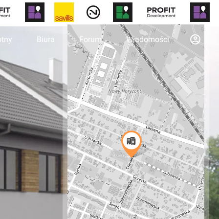
otny
Biura
Forum
Wiadomości