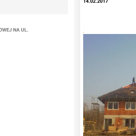
14.02.2017
OWEJ NA UL.
ice) we Wrocławiu.