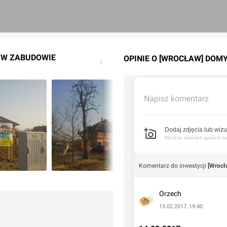
Y W ZABUDOWIE
OPINIE O [WROCŁAW] DOM
Napisz komentarz
Dodaj zdjęcia lub wizu
Możesz również upuścić tuta
Komentarz do inwestycji
[Wrocł
Orzech
15.02.2017, 19:40