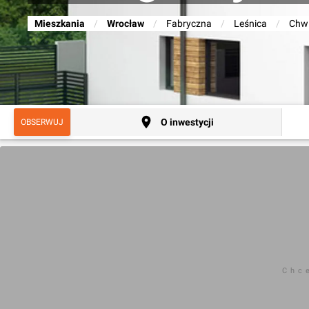
Mieszkania
/
Wrocław
/
Fabryczna
/
Leśnica
/
Chw
O inwestycji
OBSERWUJ
Chc