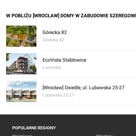
W POBLIŻU [WROCŁAW] DOMY W ZABUDOWIE SZEREGOWE
Górecka 82
Górecka 82
EcoVista Stabłowice
Łomnicka
[Wrocław] Osiedle, ul. Lubawska 25-27
Lubawska 25-27
POPULARNE REGIONY