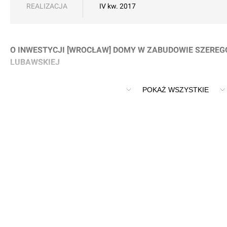
REALIZACJA
IV kw. 2017
O INWESTYCJI [WROCŁAW] DOMY W ZABUDOWIE SZEREG
LUBAWSKIEJ
Domy w zabudowie szeregowej na ulicy Lubawskiej (Stabłow
POKAŻ WSZYSTKIE