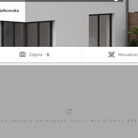
iałkowska
Zdjęcia
Wizualizac
6
esz dobrych darmowych teści? NIE BLOKUJ RE