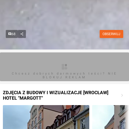
68
OBSERWUJ
Chcesz dobrych darmowych teści? NIE
BLOKUJ REKLAM
ZDJĘCIA Z BUDOWY I WIZUALIZACJE [WROCŁAW]
HOTEL "MARGOTT"