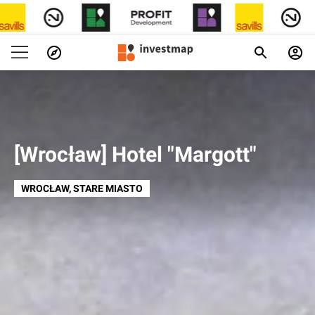
[Wrocław] Hotel "Margott"
WROCŁAW
, STARE MIASTO