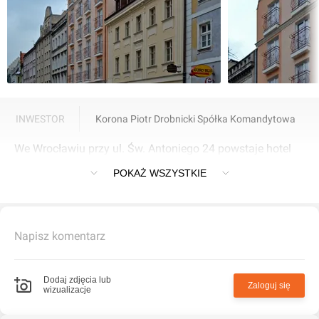
INWESTOR
Korona Piotr Drobnicki Spółka Komandytowa
We Wrocławiu przy ul. Św. Antoniego 24 powstaje hotel
"Margott".
POKAŻ WSZYSTKIE
Napisz komentarz
Dodaj zdjęcia lub
Zaloguj się
wizualizacje