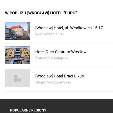
W POBLIŻU [WROCŁAW] HOTEL "PURO"
[Wrocław] Hotel, ul. Włodkowica 15-17
Włodkowica 15-17
Hotel Duet Centrum Wrocław
Świętego Mikołaja 47
[Wrocław] Hotel Braci Likus
Heleny Modrzejewskiej
POPULARNE REGIONY