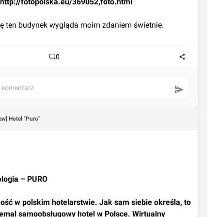
http://fotopolska.eu/369052,foto.html
ę ten budynek wygląda moim zdaniem świetnie.
0
ć komentarz
aw] Hotel "Puro"
ologia – PURO
niemal samoobsługowy hotel w Polsce. Wirtualny 