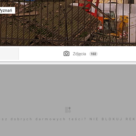
 Wyznań
Zdjęcia
102
esz dobrych darmowych teści? NIE BLOKUJ RE