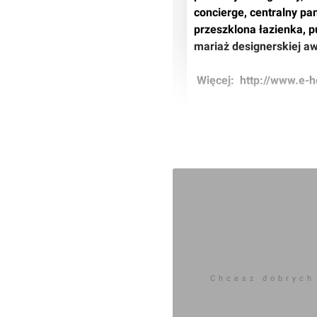
concierge, centralny pa
przeszklona łazienka, 
mariaż designerskiej a
 Więcej: 
 http://www.e-h
Zaloguj aby doda
Komentarz do inwestycji
[Wrocł
pawelwojnar
12.06.2012, 10:10
Chcesz dobrych
Ostatnio w PURO kręcili