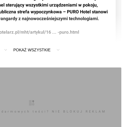
nel sterujący wszystkimi urządzeniami w pokoju, 
publiczna strefa wypoczynkowa – PURO Hotel stanowi 
wangardy z najnowocześniejszymi technologiami.
otelarz.pl/mht/artykul/16 ... -puro.html
POKAŻ WSZYSTKIE
0
ć komentarz
aw] Hotel "Puro"
 darmowych teści? NIE BLOKUJ REKLAM
 wywiad