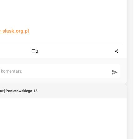
-slask.org.pl
0
ć komentarz
aw] Poniatowskiego 15