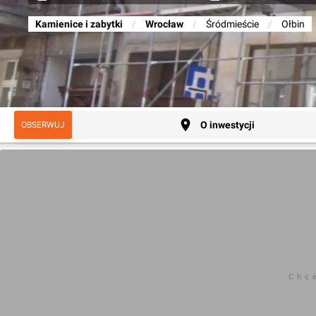
Kamienice i zabytki
/
Wrocław
/
Śródmieście
/
Ołbin
O inwestycji
OBSERWUJ
Chc