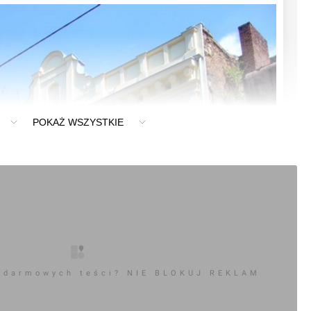
POKAŻ WSZYSTKIE
 darmowych teści? NIE BLOKUJ REKLAM