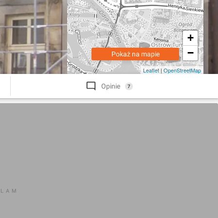
+
−
Pokaż na mapie
Leaflet
|
OpenStreetMap
Opinie
7
KLAM