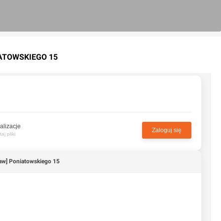
IATOWSKIEGO 15
alizacje
Zaloguj się
j pliki
aw] Poniatowskiego 15