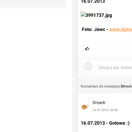
16.07.2013
 Foto: Jawc - 
www.dolny
numer 15).
Zaloguj aby doda
Komentarz do inwestycji
[Wrocł
Orzech
16.07.2013, 20:00
16.07.2013 - Gotowe :)