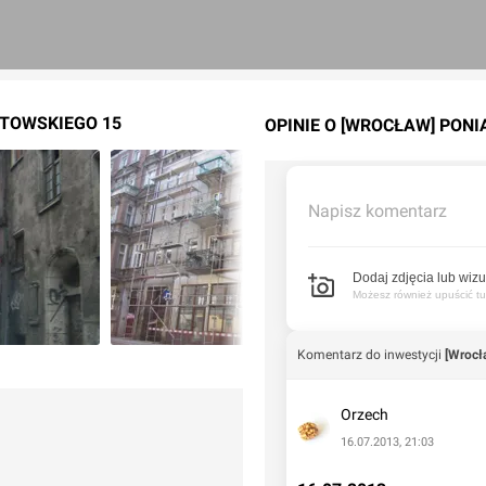
ATOWSKIEGO 15
OPINIE O [WROCŁAW] PON
Napisz komentarz
Dodaj zdjęcia lub wizu
Możesz również upuścić tuta
Komentarz do inwestycji
[Wrocł
Orzech
16.07.2013, 21:03