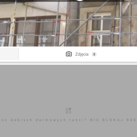
Zdjęcia
3
esz dobrych darmowych teści? NIE BLOKUJ RE