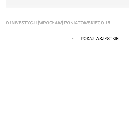
O INWESTYCJI [WROCŁAW] PONIATOWSKIEGO 15
Remont przedwojennej kamienicy na ulicy Poniatowskiego (
POKAŻ WSZYSTKIE