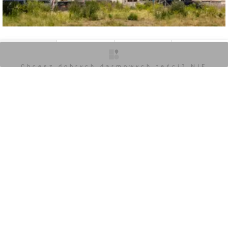
0
O inwestycji
Artykuły
Zdjęcia
Opinie
Chcesz dobrych darmowych teści? NIE
BLOKUJ REKLAM
Zaloguj aby dodać komentarz
Komentarz do inwestycji
[Wrocław] Remont kamienicy na ul. Kurkowej 40/42
Mariusz Bartodziej
14.08.2018, 16:05
Nowy artykuł dotyczący [Wrocław] Remont kamienicy na ul. 
Kurkowej 40/42 
 Wrocław: Ciąg dalszy remontu zabytkowej 
kamienicy na Nadodrzu. Miasto wyda prawie dwa razy 
więcej, niż chciało