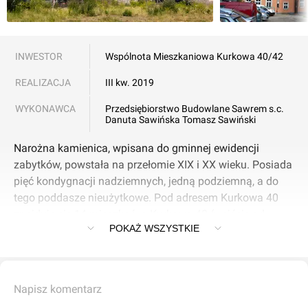
INWESTOR
Wspólnota Mieszkaniowa Kurkowa 40/42
REALIZACJA
III kw. 2019
WYKONAWCA
Przedsiębiorstwo Budowlane Sawrem s.c.
Danuta Sawińska Tomasz Sawiński
Narożna kamienica, wpisana do gminnej ewidencji
zabytków, powstała na przełomie XIX i XX wieku. Posiada
pięć kondygnacji nadziemnych, jedną podziemną, a do
tego poddasze nieużytkowe. Pod adresem Kurkowa 40
znajduje się 14 mieszkań, a Kurkowa 42 (wejście od
POKAŻ WSZYSTKIE
podwórza) 15. W 2013 roku miasto wyremontowało dach,
a w latach 2016-2017 – elewacje. Koszt drugiej z
inwestycji wyniósł 1,5 mln zł. W czerwcu 2018 roku
rozpoczął się remont wnętrza obiektu, wart 4,4 mln zł.
Napisz komentarz
Obejmuje m.in. remont klatek schodowych, wewnętrzne