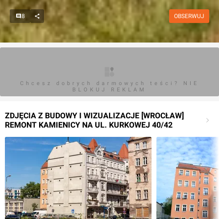
8
OBSERWUJ
Chcesz dobrych darmowych teści? NIE
BLOKUJ REKLAM
ZDJĘCIA Z BUDOWY I WIZUALIZACJE [WROCŁAW]
REMONT KAMIENICY NA UL. KURKOWEJ 40/42