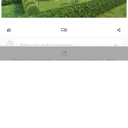
0
Zaloguj aby dodać komentarz
O inwestycji
Artykuły
Zdjęcia
Wizualizacje
Opinie
Chcesz dobrych darmowych teści? NIE
Komentarz do inwestycji
Wrzosowa Aleja
BLOKUJ REKLAM
Jan Hawełko
10.10.2017, 16:25