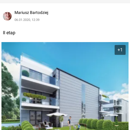
Teren inwestycji będzie ogrodzony.
Mariusz Bartodziej
06.01.2020, 12:39
II etap
+1