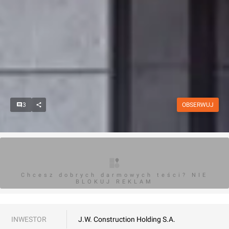
3
OBSERWUJ
Chcesz dobrych darmowych teści? NIE
BLOKUJ REKLAM
INWESTOR
J.W. Construction Holding S.A.