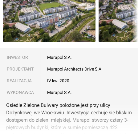
INWESTOR
Murapol S.A.
PROJEKTANT
Murapol Architects Drive S.A.
REALIZACJA
IV kw. 2020
WYKONAWCA
Murapol S.A.
Osiedle Zielone Bulwary położone jest przy ulicy
Dożynkowej we Wrocławiu. Inwestycja cechuje się bliskim
dostępem do zieleni miejskiej. Murapol stworzy cztery 3-
piętrowych budynki, które w sumie pomieszczą 422
rozkładowych mieszkań. W ofercie dostępne są lokale 1-,