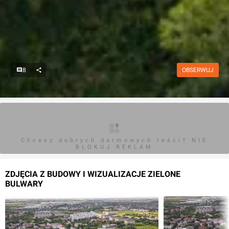
8
OBSERWUJ
Chcesz dobrych darmowych teści? NIE
BLOKUJ REKLAM
ZDJĘCIA Z BUDOWY I WIZUALIZACJE ZIELONE
BULWARY