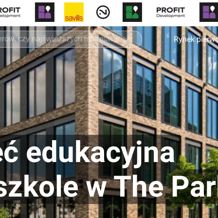
Rynek pierw
eć edukacyjna
szkole w The Par