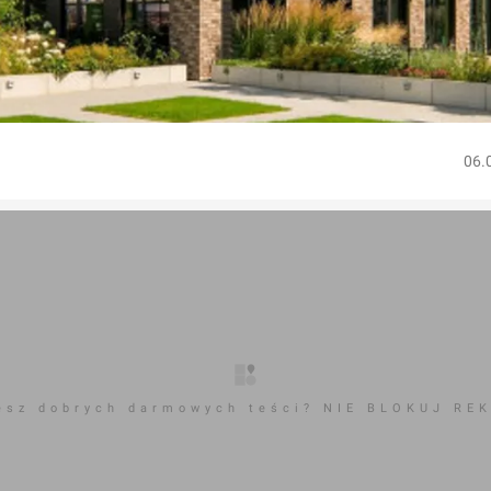
06.
esz dobrych darmowych teści? NIE BLOKUJ RE