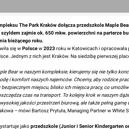
pleksu The Park Kraków dołącza przedszkole Maple Bear
 szyldem zajmie ok. 650 mkw. powierzchni na parterze b
nia bieżącego roku.
wiła się w
Polsce
w
2023
roku w Katowicach i opracowała 
lsce. Jednym z nich jest Kraków. Na siedzibę pierwszej pla
e Bear w naszym kompleksie, kierujemy się nie tylko konc
odę i komfort naszych najemców. Chcemy, aby rodzice prac
 bezpiecznym miejscu, blisko ich miejsca pracy, co umożliw
szczędza czas na transport. To kolejny krok w naszym dąż
e wysokiej jakości przestrzeń biurową, ale także pełną gam
rakowa –
mówi Bartosz Prytuła, Managing Partner w White S
startuje jako
przedszkole (Junior i Senior Kindergarten o