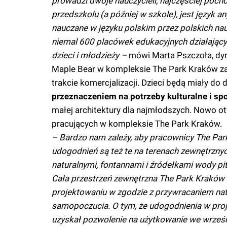
prowadzi dwoje nauczycieli, najczęściej pocho
przedszkolu (a później w szkole), jest języ
nauczane w języku polskim przez polskich na
niemal 600 placówek edukacyjnych działającyc
dzieci i młodzieży –
mówi Marta Pszczoła, dyr
Maple Bear w kompleksie The Park Kraków za
trakcie komercjalizacji. Dzieci będą miały do 
przeznaczeniem na potrzeby kulturalne i s
małej architektury dla najmłodszych. Nowo o
pracujących w kompleksie The Park Kraków.
– Bardzo nam zależy, aby pracownicy The Par
udogodnień są też te na terenach zewnętrznyc
naturalnymi, fontannami i źródełkami wody pi
Cała przestrzeń zewnętrzna The Park Kraków z
projektowaniu w zgodzie z przywracaniem nat
samopoczucia. O tym, że udogodnienia w proj
uzyskał pozwolenie na użytkowanie we wrześn