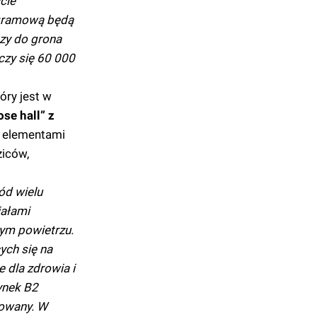
cie
rogramową będą
zy do grona
czy się 60 000
tóry jest w
se hall” z
y elementami
ziców,
ód wielu
iałami
żym powietrzu.
ych się na
 dla zdrowia i
ynek B2
zowany. W