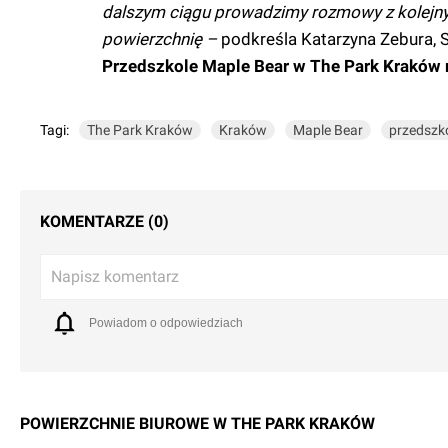
dalszym ciągu prowadzimy rozmowy z kolejny
powierzchnię –
podkreśla Katarzyna Zebura, S
Przedszkole Maple Bear w The Park Kraków r
Tagi:
The Park Kraków
Kraków
Maple Bear
przedszk
KOMENTARZE (0)
Napisz komentarz
Powiadom o odpowiedziach
POWIERZCHNIE BIUROWE W
THE PARK KRAKÓW