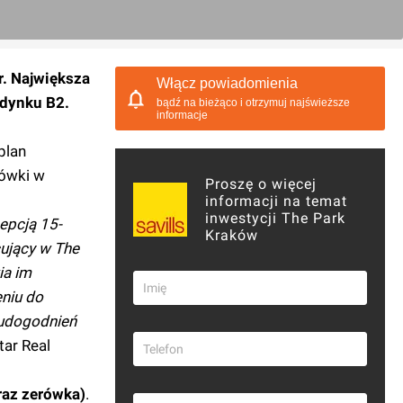
. Największa
Włącz powiadomienia
udynku B2.
bądź na bieżąco i otrzymuj najświeższe
informacje
plan
cówki w
Proszę o więcej
informacji na temat
inwestycji The Park
epcją 15-
Kraków
ujący w The
ia im
eniu do
ę udogodnień
tar Real
raz zerówka)
.