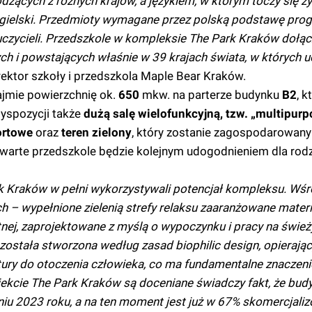
dzących z różnych krajów, a językiem, w którym toczy się ży
k angielski. Przedmioty wymagane przez polską podstawę p
uczycieli. Przedszkole w kompleksie The Park Kraków dołąc
h i powstających właśnie w 39 krajach świata, w których u
ektor szkoły i przedszkola Maple Bear Kraków.
jmie powierzchnię ok.
650
mkw. na parterze budynku
B2
, k
dyspozycji także
dużą salę wielofunkcyjną, tzw. „multipurpo
portowe
oraz
teren zielony
, który zostanie zagospodarowan
twarte przedszkole będzie kolejnym udogodnieniem dla rod
k Kraków w pełni wykorzystywali potencjał kompleksu. Wśr
h – wypełnione zielenią strefy relaksu zaaranżowane mater
tnej, zaprojektowane z myślą o wypoczynku i pracy na świe
ostała stworzona według zasad biophilic design, opierając
ury do otoczenia człowieka, co ma fundamentalne znaczenie
ekcie The Park Kraków są doceniane świadczy fakt, że bud
iu 2023 roku, a na ten moment jest już w 67% skomercjali