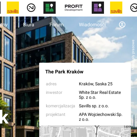
otny
Biura
Forum
Wiadomości
Materiały prasowe
The Park Kraków
adres
Kraków
, Saska 25
inwestor
White Star Real Estate
Sp. z o.o.
komercjalizacja
Savills sp. z o.o.
k
projektant
APA Wojciechowski Sp.
z o.o.