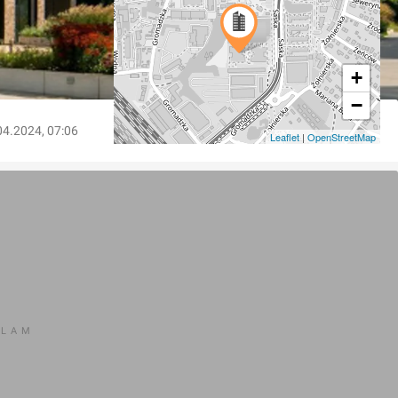
+
−
04.2024, 07:06
Leaflet
|
OpenStreetMap
KLAM