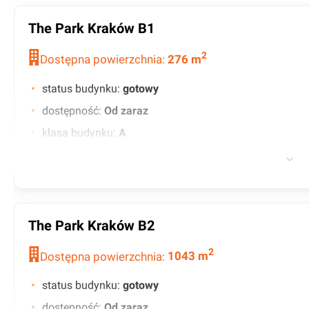
The Park Kraków B1
2
Dostępna powierzchnia:
276
m
status budynku
:
gotowy
dostępność
:
Od zaraz
klasa budynku
:
A
certyfikat
:
BREEAM - Very Good
współczynnik powierzchni wspólnych
:
0.00
czynsz wywoławczy
:
15.50 EUR
minimalny okres najmu (w latach)
:
5
The Park Kraków B2
współczynnik miejsc parkingowych
:
1/50
2
Dostępna powierzchnia:
1043
m
kontrola dostępu
status budynku
:
gotowy
klimatyzacja
dostępność
:
Od zaraz