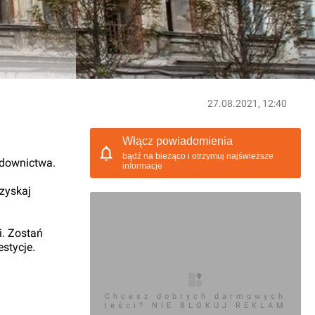
27.08.2021, 12:40
Włącz powiadomienia
bądź na bieżąco i otrzymuj najświeższe
udownictwa.
informacje
 zyskaj
i. Zostań
stycje.
Chcesz dobrych darmowych
teści? NIE BLOKUJ REKLAM