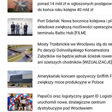
ponad 14 mld zł w ogłoszonych postępow
do końca roku kolejne 40 mld zł
Port Gdańsk: Nowa bocznica kolejowa i p
składowe zwiększą możliwości operacyjn
terminalu Baltic Hub [FILM]
Mosty Trzebnickie we Wrocławiu idą do r
Po decyzji Dolnośląskiego Konserwatora
Zabytków nie będzie jednak ścieżek rowe
ani szerszych chodników [WIZUALIZACJE]
Amerykański koncern spożywczy Griffith 
zwiększy moce produkcyjne w Polsce
PepsiCo oraz logistyczny gigant ID Logist
uruchomili nowe, strategiczne centrum
dystrybucyjne pod Wrocławiem