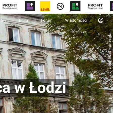
otny
Biura
Forum
Wiadomości
źródło: Urząd Miasta Łodzi
ca w Łodzi