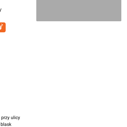
y
przy ulicy
 blask