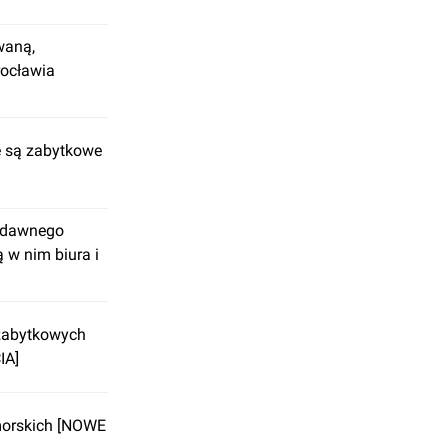
waną,
ocławia
 są zabytkowe
 dawnego
 w nim biura i
zabytkowych
IA]