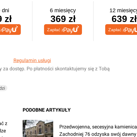
 dni
6 miesięcy
12 miesięc
 zł
369 zł
639 zł
 z
Zapłać z
Zapłać z
Regulamin usługi
y za dostęp. Po płatności skontaktujemy się z Tobą
dzi
PODOBNE ARTYKUŁY
ać z
Przedwojenna, secesyjna kamienica 
dze
Zachodniej 76 odzyska swój dawny