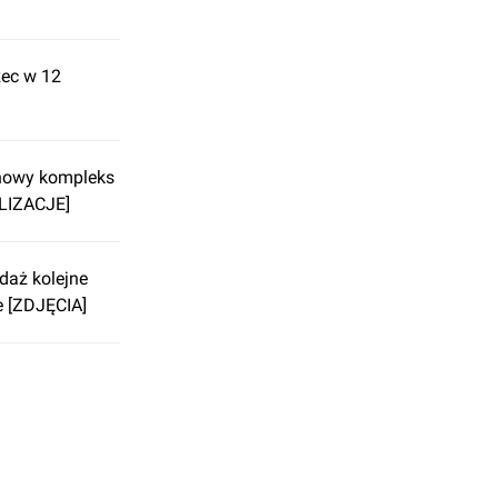
zec w 12
nowy kompleks
LIZACJE]
daż kolejne
e [ZDJĘCIA]