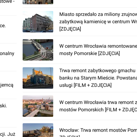
stowe -
Miasto sprzedało za miliony zrujno
zabytkową kamienicę w centrum Wr
ce.
[ZDJĘCIA]
W centrum Wrocławia remontowane
ionalny
mosty Pomorskie [ZDJĘCIA]
Trwa remont zabytkowego gmachu
banku na Starym Mieście. Powstaną
ajemcą
usługi [FILM + ZDJĘCIA]
W centrum Wrocławia trwa remont 
ki.
mostów Pomorskich [FILM + ZDJĘC
Wrocław: Trwa remont mostów Pomorskich [NOWE
cji. Już