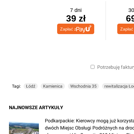
7 dni
30
39 zł
69
Zapłać z
Zapłać
Potrzebuję faktur
Tagi:
Łódź
Kamienica
Wschodnia 35
rewitalizacja Ło
NAJNOWSZE ARTYKUŁY
Podkarpackie: Kierowcy mogą już korzyst
dwóch Miejsc Obsługi Podróżnych na dro