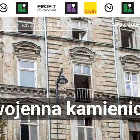
Rynek pierw
wojenna kamieni