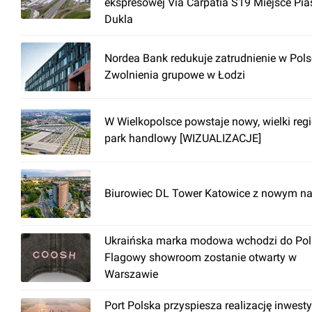
ekspresowej Via Carpatia S19 Miejsce Pia
Dukla
Nordea Bank redukuje zatrudnienie w Pols
Zwolnienia grupowe w Łodzi
W Wielkopolsce powstaje nowy, wielki reg
park handlowy [WIZUALIZACJE]
Biurowiec DL Tower Katowice z nowym n
Ukraińska marka modowa wchodzi do Pols
Flagowy showroom zostanie otwarty w
Warszawie
Port Polska przyspiesza realizację inwesty