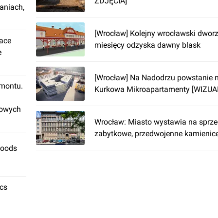
ZDJĘCIA]
aniach,
[Wrocław] Kolejny wrocławski dwor
lace
miesięcy odzyska dawny blask
e
[Wrocław] Na Nadodrzu powstanie 
emontu.
Kurkowa Mikroapartamenty [WIZUA
rowych
Wrocław: Miasto wystawia na sprze
zabytkowe, przedwojenne kamienic
Foods
ics