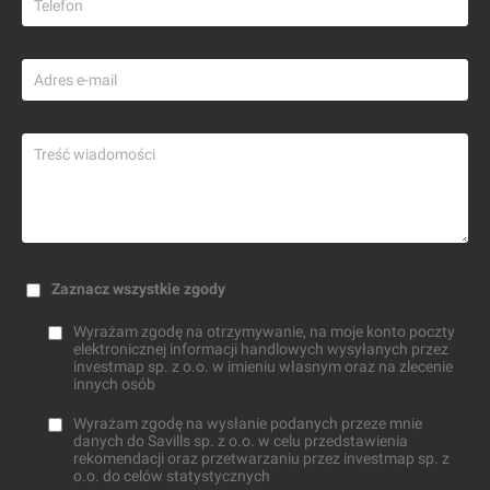
Zaznacz wszystkie zgody
Wyrażam zgodę na otrzymywanie, na moje konto poczty
elektronicznej informacji handlowych wysyłanych przez
investmap sp. z o.o. w imieniu własnym oraz na zlecenie
innych osób
Wyrażam zgodę na wysłanie podanych przeze mnie
danych do Savills sp. z o.o. w celu przedstawienia
rekomendacji oraz przetwarzaniu przez investmap sp. z
o.o. do celów statystycznych