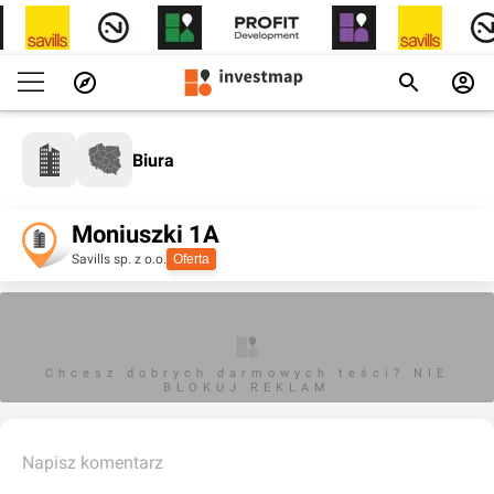
Biura
Moniuszki 1A
Savills sp. z o.o.
Oferta
Chcesz dobrych darmowych teści? NIE
BLOKUJ REKLAM
Napisz komentarz