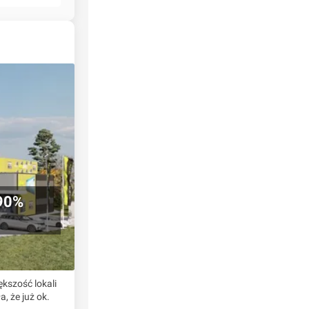
 90%
ększość lokali
, że już ok.