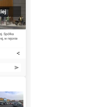
iej
j. Spółka
j, w rejonie