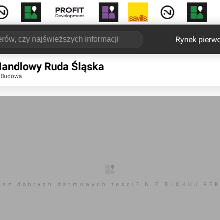
Rynek pierw
Handlowy Ruda Śląska
t Budowa
esz dobrych darmowych teści? NIE BLOKUJ RE