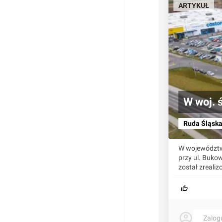
ARTYKUŁ
W woj. 
Ruda Śląsk
W województwi
przy ul. Buko
został zrealiz
Zalog