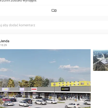
erzchni zostało wynajęte.
0
uj aby dodać komentarz
 Jenda
 15:29