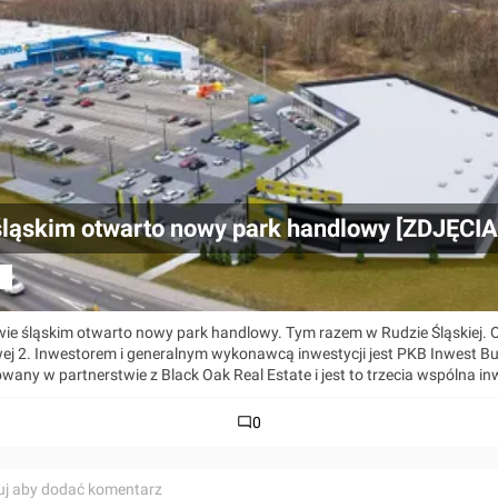
śląskim otwarto nowy park handlowy [ZDJĘCIA
a
e śląskim otwarto nowy park handlowy. Tym razem w Rudzie Śląskiej. 
wej 2. Inwestorem i generalnym wykonawcą inwestycji jest PKB Inwest B
owany w partnerstwie z Black Oak Real Estate i jest to trzecia wspólna in
0
uj aby dodać komentarz