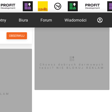
otny
Biura
Forum
Wiadomości
OBSERWUJ
Chcesz dobrych darmowych
teści? NIE BLOKUJ REKLAM
KLAM