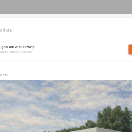
ntarz
jęcia lub wizualizacje
nież upuścić tutaj pliki
 07:49