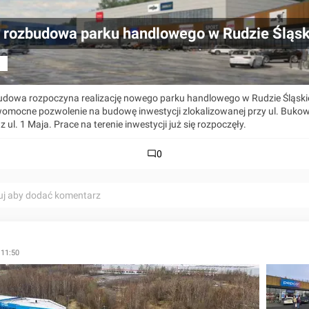
 rozbudowa parku handlowego w Rudzie Śląsk
a
dowa rozpoczyna realizację nowego parku handlowego w Rudzie Śląskie
omocne pozwolenie na budowę inwestycji zlokalizowanej przy ul. Bukowe
 ul. 1 Maja. Prace na terenie inwestycji już się rozpoczęły.
0
uj aby dodać komentarz
 11:50