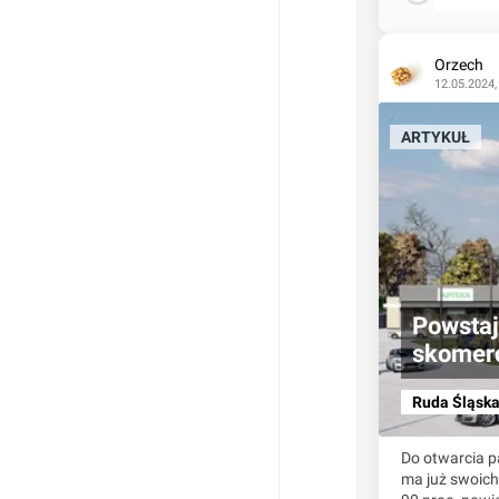
Orzech
12.05.2024,
ARTYKUŁ
Powstaj
skomerc
Ruda Śląsk
Do otwarcia pa
ma już swoich