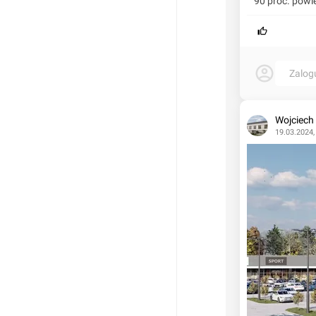
90 proc. powi
Zalog
Wojciech
19.03.2024,