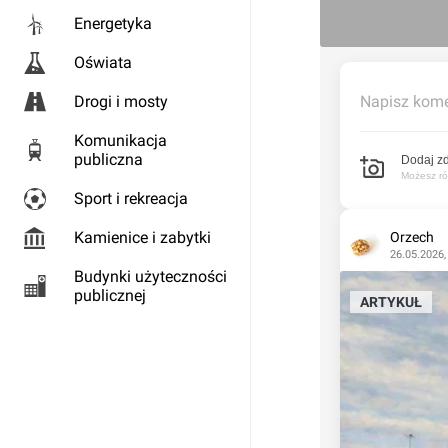
Energetyka
Oświata
Drogi i mosty
Napisz kome
Komunikacja
publiczna
Dodaj zd
Możesz rów
Sport i rekreacja
Kamienice i zabytki
Orzech
26.05.2026,
Budynki użyteczności
publicznej
ARTYKUŁ