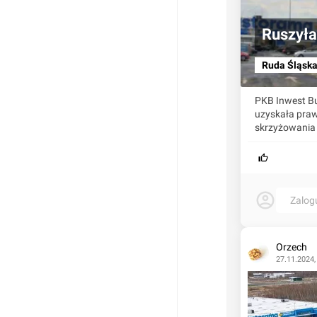
Ruszyła
Ruda Śląsk
PKB Inwest Bu
uzyskała praw
skrzyżowania z
Zalog
Orzech
27.11.2024,