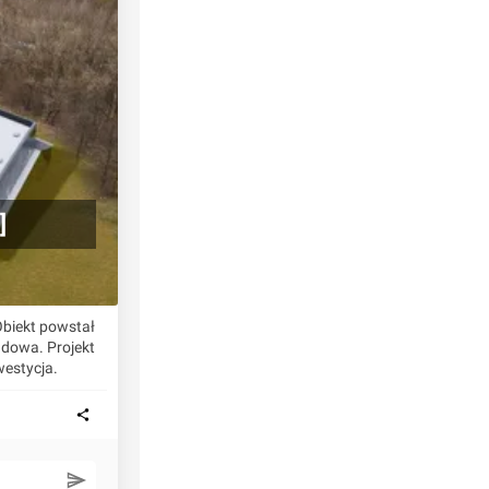
]
Obiekt powstał
udowa. Projekt
westycja.