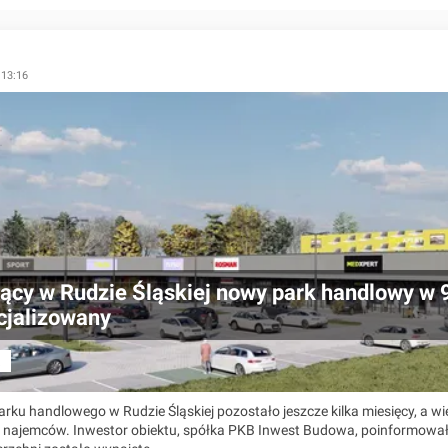
 13:16
ący w Rudzie Śląskiej nowy park handlowy w
jalizowany
a
rku handlowego w Rudzie Śląskiej pozostało jeszcze kilka miesięcy, a wi
 najemców. Inwestor obiektu, spółka PKB Inwest Budowa, poinformowała