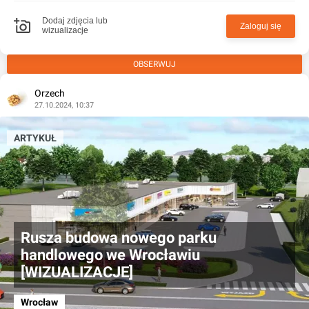
Dodaj zdjęcia lub
Zaloguj się
wizualizacje
OBSERWUJ
Orzech
27.10.2024, 10:37
ARTYKUŁ
Rusza budowa nowego parku
handlowego we Wrocławiu
[WIZUALIZACJE]
Wrocław