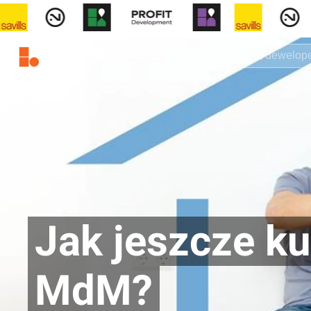
Jak jeszcze ku
MdM?