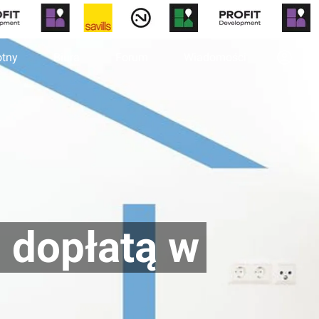
otny
Biura
Forum
Wiadomości
 dopłatą w