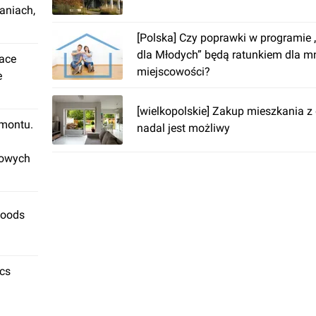
aniach,
[Polska] Czy poprawki w programie
dla Młodych” będą ratunkiem dla m
lace
miejscowości?
e
[wielkopolskie] Zakup mieszkania 
emontu.
nadal jest możliwy
rowych
Foods
ics