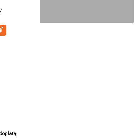
y
 dopłatą