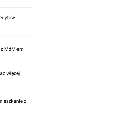
redytów
al z MdM-em
az więcej
mieszkanie z