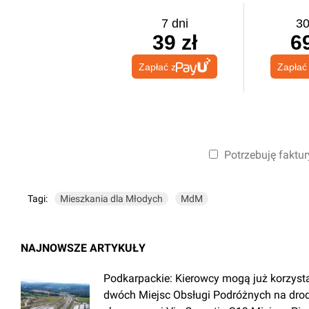
7 dni
30
39 zł
69
Zapłać z
Zapłać
Potrzebuję faktur
Tagi:
Mieszkania dla Młodych
MdM
NAJNOWSZE ARTYKUŁY
Podkarpackie: Kierowcy mogą już korzyst
dwóch Miejsc Obsługi Podróżnych na dro