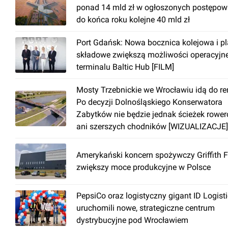
ponad 14 mld zł w ogłoszonych postępow
do końca roku kolejne 40 mld zł
Port Gdańsk: Nowa bocznica kolejowa i p
składowe zwiększą możliwości operacyjn
terminalu Baltic Hub [FILM]
Mosty Trzebnickie we Wrocławiu idą do r
Po decyzji Dolnośląskiego Konserwatora
Zabytków nie będzie jednak ścieżek rowe
ani szerszych chodników [WIZUALIZACJE]
Amerykański koncern spożywczy Griffith 
zwiększy moce produkcyjne w Polsce
PepsiCo oraz logistyczny gigant ID Logist
uruchomili nowe, strategiczne centrum
dystrybucyjne pod Wrocławiem