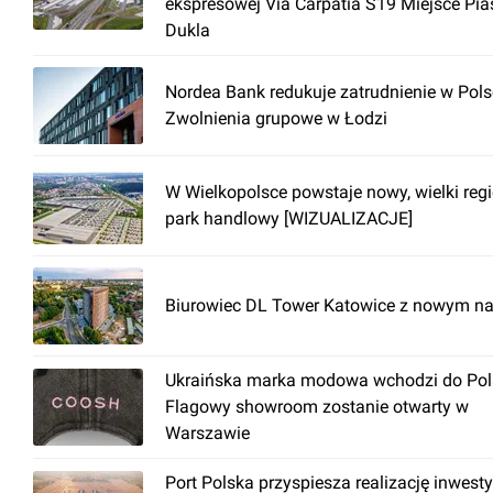
ekspresowej Via Carpatia S19 Miejsce Pia
Dukla
Nordea Bank redukuje zatrudnienie w Pols
Zwolnienia grupowe w Łodzi
W Wielkopolsce powstaje nowy, wielki reg
park handlowy [WIZUALIZACJE]
Biurowiec DL Tower Katowice z nowym n
Ukraińska marka modowa wchodzi do Pols
Flagowy showroom zostanie otwarty w
Warszawie
Port Polska przyspiesza realizację inwesty