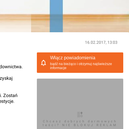
16.02.2017, 13:03
Włącz powiadomienia
bądź na bieżąco i otrzymuj najświeższe
udownictwa.
informacje
 zyskaj
i. Zostań
stycje.
Chcesz dobrych darmowych
teści? NIE BLOKUJ REKLAM