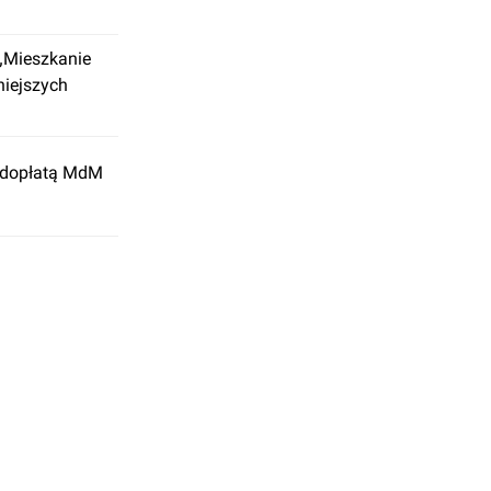
 „Mieszkanie
niejszych
z dopłatą MdM