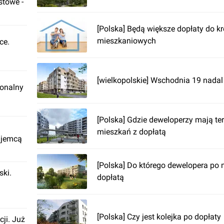
stowe -
[Polska] Będą większe dopłaty do k
mieszkaniowych
ce.
[wielkopolskie] Wschodnia 19 nad
ionalny
[Polska] Gdzie deweloperzy mają ter
mieszkań z dopłatą
ajemcą
[Polska] Do którego dewelopera po 
ki.
dopłatą
[Polska] Czy jest kolejka po dopłaty
cji. Już