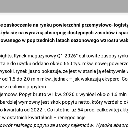
wne zaskoczenie na rynku powierzchni przemysłowo-logis
yła się na wyraźną absorpcję dostępnych zasobów i spa
rwowanego w poprzednich latach sezonowego wzrostu wa
Insights, Rynek magazynowy Q1 2026” całkowite zasoby rynk
tale do użytku oddano około 650 tys. mkw. nowej powierzc
soki, rynek jasno pokazuje, że jest w stanie ją efektywnie
 od 1,5 do 2,0 mln mkw., jednak – jak wskazują eksperci Co
ane z realnym popytem.
emców. Popyt brutto w I kw. 2026 r. wyniósł około 1,6 mln
 bardziej wymowny jest skok popytu netto, który wzrósł o o
o kwartału od 2022 r. Co istotne, aż 54 proc. całkowitej ak
k w ostatnich kwartałach – renegocjacje.
powrót realnego popytu ze strony najemców. Wysoka absorp