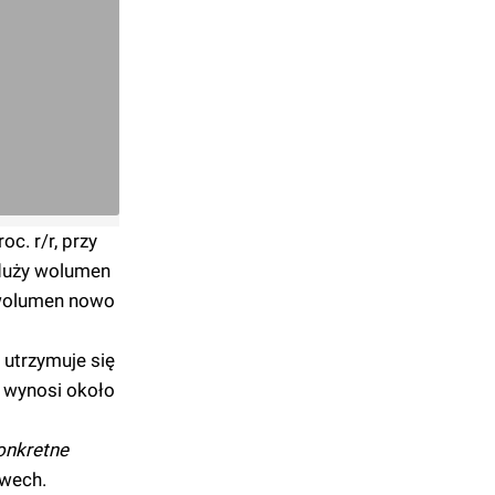
c. r/r, przy
 duży wolumen
wolumen nowo
 utrzymuje się
e wynosi około
onkretne
zwech.