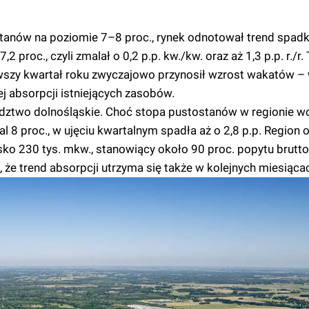
ostanów na poziomie 7–8 proc., rynek odnotował trend spad
2 proc., czyli zmalał o 0,2 p.p. kw./kw. oraz aż 1,3 p.p. r./r
erwszy kwartał roku zwyczajowo przynosił wzrost wakatów – 
j absorpcji istniejących zasobów.
wództwo dolnośląskie. Choć stopa pustostanów w regionie w
al 8 proc., w ujęciu kwartalnym spadła aż o 2,8 p.p. Region
sko 230 tys. mkw., stanowiący około 90 proc. popytu brutto
e trend absorpcji utrzyma się także w kolejnych miesiąca