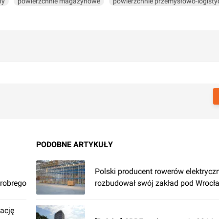
ny
powierzchnie magazynowe
powierzchnie przemysłowo-logisty
PODOBNE ARTYKUŁY
Polski producent rowerów elektrycz
robrego
rozbudował swój zakład pod Wrocł
ację