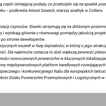
ą część istniejącej podaży, co przełożyło się na spadek pu
oku –
podkreśla Antoni Szwech, starszy analityk w Colliers.
izacji czynszów. Stawki utrzymują się na zbliżonym poziomi
y i wynikają głównie z równowagi pomiędzy jakością projek
 po stronie deweloperów.
tycznych wszedł w fazę dojrzałości, w której o jego atrakcy
ność. Dla najemców oznacza to dziś większą pewność plano
ności nowoczesnych powierzchni w kluczowych lokalizacjac
rony międzynarodowych platform handlowych rozwijających
ezpiecznego i konkurencyjnego hubu dla europejskich łańc
ektor Działu Powierzchni Przemysłowych i Logistycznych w C