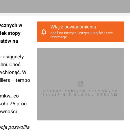
tycznych w
Włącz powiadomienia
dek stopy
bądź na bieżąco i otrzymuj najświeższe
informacje
katów na
u osiągnęły
hni. Choć
 wchłonąć. W
lliers – tempo
Chcesz dobrych darmowych
 mkw., co
teści? NIE BLOKUJ REKLAM
koło 75 proc.
tywności
cja pozwoliła