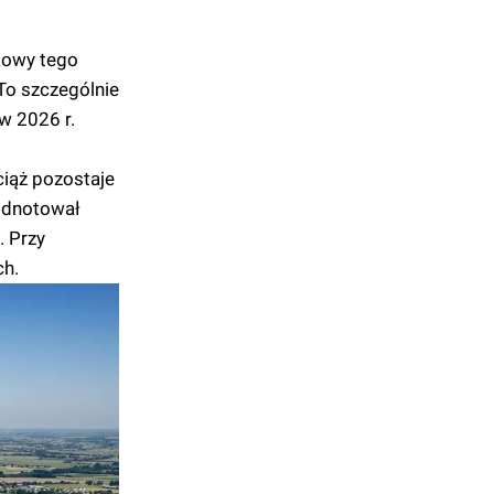
kowy tego
. To szczególnie
w 2026 r.
ciąż pozostaje
 odnotował
. Przy
ch.