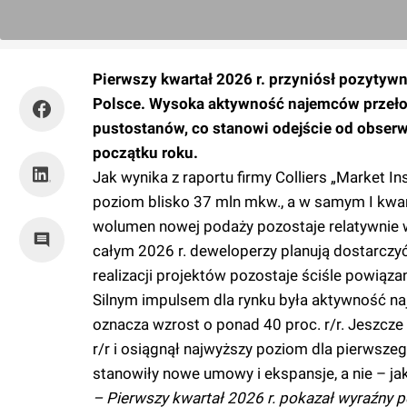
Pierwszy kwartał 2026 r. przyniósł pozyty
Polsce. Wysoka aktywność najemców przełoż
pustostanów, co stanowi odejście od obse
początku roku.
Jak wynika z raportu firmy Colliers „Market 
poziom blisko 37 mln mkw., a w samym I kwar
wolumen nowej podaży pozostaje relatywnie wy
całym 2026 r. deweloperzy planują dostarczyć
realizacji projektów pozostaje ściśle powiąz
Silnym impulsem dla rynku była aktywność naj
oznacza wzrost o ponad 40 proc. r/r. Jeszcze
r/r i osiągnął najwyższy poziom dla pierwszeg
stanowiły nowe umowy i ekspansje, a nie – ja
– Pierwszy kwartał 2026 r. pokazał wyraźny 