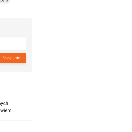
czne
Zaloguj się
nych
awiem