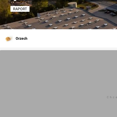
RAPORT
Orzech
Chc