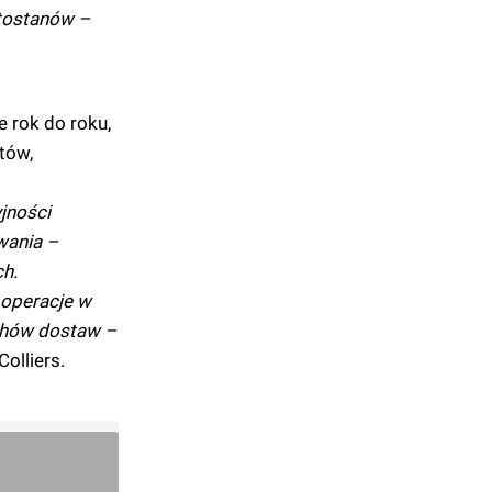
stostanów –
e rok do roku,
tów,
jności
wania –
h.
 operacje w
uchów dostaw –
olliers.