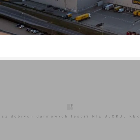
esz dobrych darmowych teści? NIE BLOKUJ RE