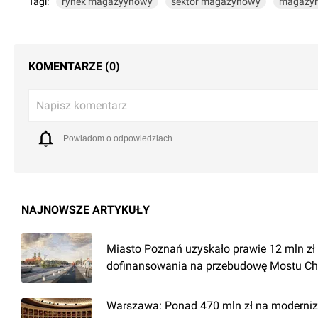
Tagi:
rynek magazyynowy
sektor magazynowy
magazy
KOMENTARZE (0)
Napisz komentarz
Powiadom o odpowiedziach
NAJNOWSZE ARTYKUŁY
Miasto Poznań uzyskało prawie 12 mln zł
dofinansowania na przebudowę Mostu Ch
Warszawa: Ponad 470 mln zł na moderniz