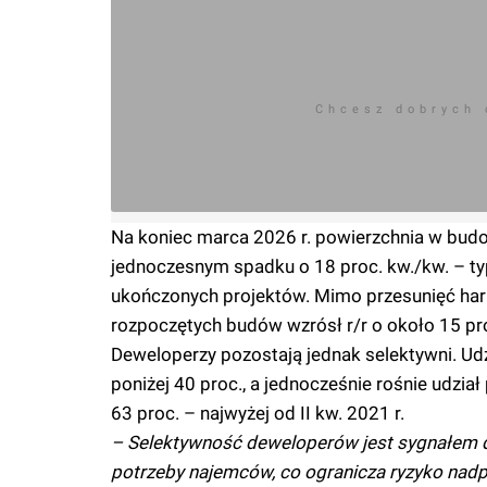
Chcesz dobrych
Na koniec marca 2026 r. powierzchnia w budow
jednoczesnym spadku o 18 proc. kw./kw. – ty
ukończonych projektów. Mimo przesunięć
rozpoczętych budów wzrósł r/r o około 15 pro
Deweloperzy pozostają jednak selektywni. Udz
poniżej 40 proc., a jednocześnie rośnie udz
63 proc. – najwyżej od II kw. 2021 r.
– Selektywność deweloperów jest sygnałem do
potrzeby najemców, co ogranicza ryzyko nadpo