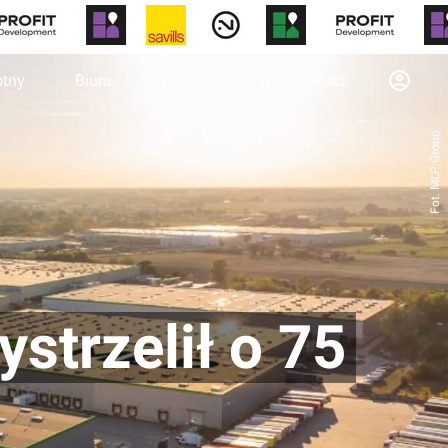
otny
Biura
Forum
Wiadomości
Fot. MLP Group
strzelił o 75