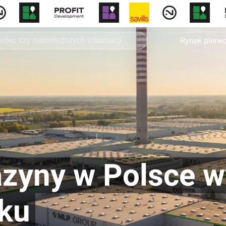
Rynek pierw
yny w Polsce wy
oku