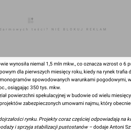
 darmowych teści? NIE BLOKUJ REKLAM
ie wynosiła niemal 1,5 mln mkw., co oznacza wzrost o 6 pro
powym dla pierwszych miesięcy roku, kiedy na rynek trafia
 harmonogramów spowodowanych warunkami pogodowymi, 
c., osiągając 350 tys. mkw.
iał powierzchni spekulacyjnej w budowie od wielu miesięcy
iał projektów zabezpieczonych umowami najmu, który obecni
jrzałości rynku. Projekty coraz częściej odpowiadają na k
daży i sprzyja stabilizacji pustostanów –
dodaje Antoni S