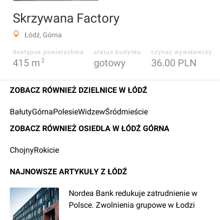
Skrzywana Factory
Łódź, Górna
dostępna powierzchnia
status budynku
czynsz wywoławczy
415
m
2
gotowy
36.00 PLN
ZOBACZ RÓWNIEŻ DZIELNICE W ŁÓDŹ
Bałuty
Górna
Polesie
Widzew
Śródmieście
ZOBACZ RÓWNIEŻ OSIEDLA W ŁÓDŹ GÓRNA
Chojny
Rokicie
NAJNOWSZE ARTYKUŁY Z ŁÓDŹ
Nordea Bank redukuje zatrudnienie w
Polsce. Zwolnienia grupowe w Łodzi