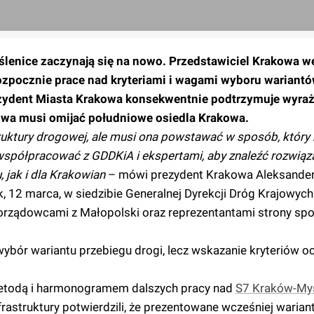
lenice zaczynają się na nowo. Przedstawiciel Krakowa we
ozpocznie prace nad kryteriami i wagami wyboru wariant
ydent Miasta Krakowa konsekwentnie podtrzymuje wyraż
sowa musi omijać południowe osiedla Krakowa.
truktury drogowej, ale musi ona powstawać w sposób, który
współpracować z GDDKiA i ekspertami, aby znaleźć rozwiąz
 jak i dla Krakowian
– mówi prezydent Krakowa Aleksander 
 12 marca, w siedzibie Generalnej Dyrekcji Dróg Krajowych
orządowcami z Małopolski oraz reprezentantami strony społ
ybór wariantu przebiegu drogi, lecz wskazanie kryteriów o
etodą i harmonogramem dalszych pracy nad
S7 Kraków-Myś
astruktury potwierdzili, że prezentowane wcześniej wariant