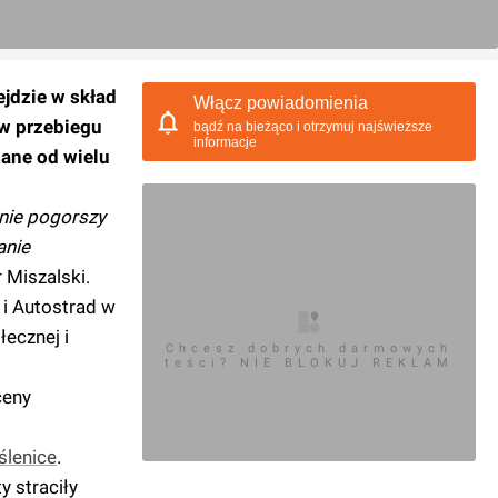
jdzie w skład
Włącz powiadomienia
ów przebiegu
bądź na bieżąco i otrzymuj najświeższe
informacje
ane od wielu
 nie pogorszy
anie
Miszalski.
 i Autostrad w
ecznej i
Chcesz dobrych darmowych
teści? NIE BLOKUJ REKLAM
ceny
lenice
.
y straciły