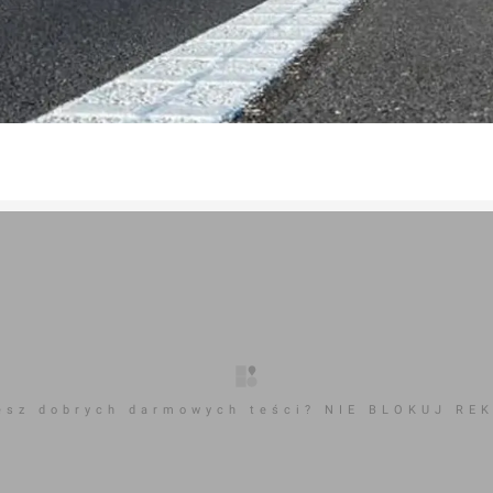
esz dobrych darmowych teści? NIE BLOKUJ RE