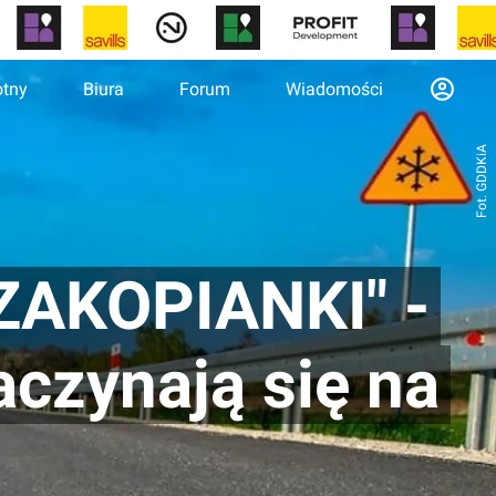
otny
Biura
Forum
Wiadomości
Fot. GDDKiA
"ZAKOPIANKI" -
aczynają się na