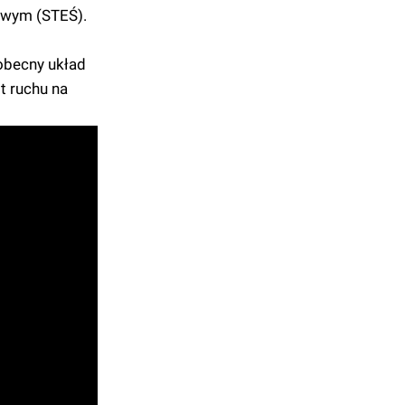
owym (STEŚ).
 obecny układ
t ruchu na