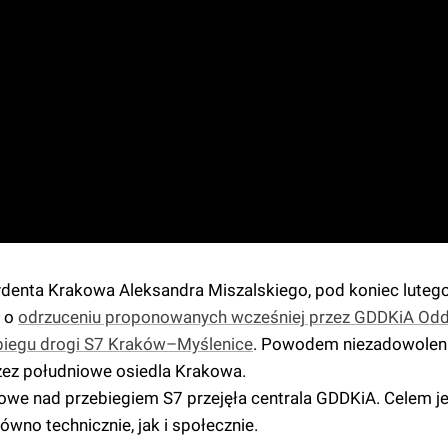
denta Krakowa Aleksandra Miszalskiego, pod koniec lutego
ł o
odrzuceniu proponowanych wcześniej przez GDDKiA Odd
biegu drogi S7 Kraków–Myślenice
. Powodem niezadowoleni
zez południowe osiedla Krakowa.
towe nad przebiegiem S7 przejęła centrala GDDKiA. Celem j
no technicznie, jak i społecznie.