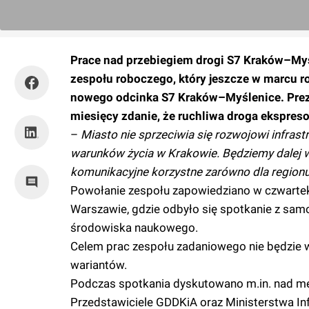
Prace nad przebiegiem drogi S7 Kraków–Myś
zespołu roboczego, który jeszcze w marcu r
nowego odcinka S7 Kraków–Myślenice. Prez
miesięcy zdanie, że ruchliwa droga ekspre
–
Miasto nie sprzeciwia się rozwojowi infras
warunków życia w Krakowie. Będziemy dalej 
komunikacyjne korzystne zarówno dla regionu,
Powołanie zespołu zapowiedziano w czwartek,
Warszawie, gdzie odbyło się spotkanie z sam
środowiska naukowego.
Celem prac zespołu zadaniowego nie będzie w
wariantów.
Podczas spotkania dyskutowano m.in. nad m
Przedstawiciele GDDKiA oraz Ministerstwa Infr