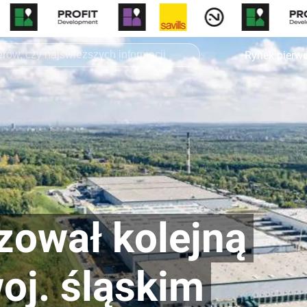
Rynek pierw
izował kolejną
oj. śląskim