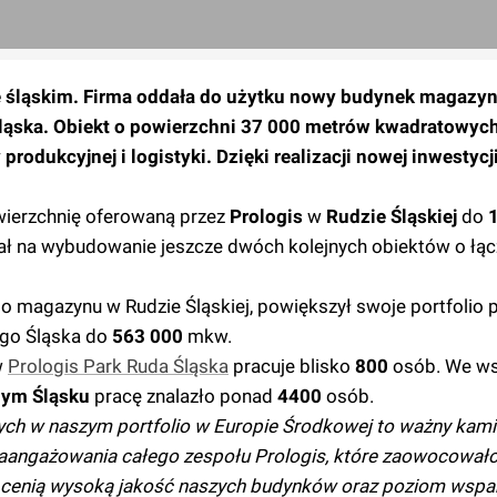
e śląskim. Firma oddała do użytku nowy budynek magazy
Śląska. Obiekt o powierzchni 37 000 metrów kwadratowych
produkcyjnej i logistyki. Dzięki realizacji nowej inwestyc
wierzchnię oferowaną przez
Prologis
w
Rudzie Śląskiej
do
ał na wybudowanie jeszcze dwóch kolejnych obiektów o łąc
magazynu w Rudzie Śląskiej, powiększył swoje portfolio 
ego Śląska do
563 000
mkw.
w
Prologis Park Ruda Śląska
pracuje blisko
800
osób. We ws
nym
Śląsku
pracę znalazło ponad
4400
osób.
ch w naszym portfolio w Europie Środkowej to ważny kami
 zaangażowania całego zespołu Prologis, które zaowocował
y cenią wysoką jakość naszych budynków oraz poziom wspar