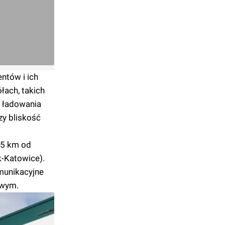
ntów i ich
łach, takich
o ładowania
y bliskość
35 km od
k-Katowice).
munikacyjne
owym.