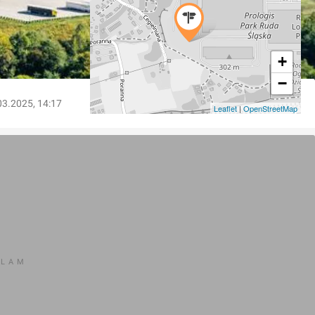
+
−
03.2025, 14:17
Leaflet
|
OpenStreetMap
KLAM