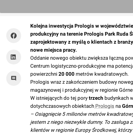
Kolejna inwestycja Prologis w województwi
produkcyjny na terenie Prologis Park Ruda 
zaprojektowany z myślą o klientach z branży 
nowe miejsca pracy.
Oddanie nowego obiektu zwiększa łączną po
Centrum logistyczno-produkcyjne ma potencj
powierzchni
20 000
metrów kwadratowych.
Prologis wraz z zakończeniem budowy nowego 
magazynowej i produkcyjnej w regionie Górn
W istniejących do tej pory
trzech
budynkach 
dotychczasowych obiektach
Prologis
na
Gór
– Osiągnięcie 5 milionów metrów kwadratowy
jestem z niego niezwykle dumny. To zasługa
klientów w regionie Europy Środkowej, którz