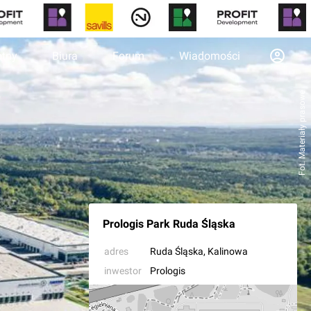
otny
Biura
Forum
Wiadomości
Fot. Materiały prasowe
Prologis Park Ruda Śląska
adres
Ruda Śląska
, Kalinowa
inwestor
Prologis