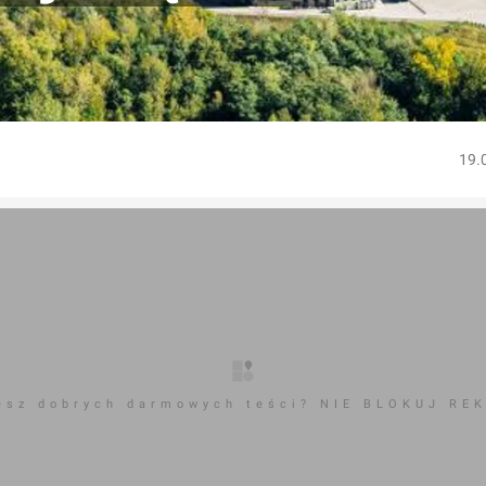
19.
esz dobrych darmowych teści? NIE BLOKUJ RE