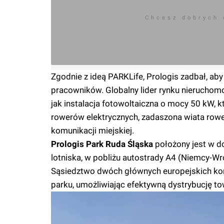
Chcesz dobrych
Zgodnie z ideą PARKLife, Prologis zadbał, aby
pracowników. Globalny lider rynku nieruchomoś
jak instalacja fotowoltaiczna o mocy 50 kW, k
rowerów elektrycznych, zadaszona wiata row
komunikacji miejskiej.
Prologis Park Ruda Śląska
położony jest w do
lotniska, w pobliżu autostrady A4 (Niemcy-W
Sąsiedztwo dwóch głównych europejskich kor
parku, umożliwiając efektywną dystrybucję t