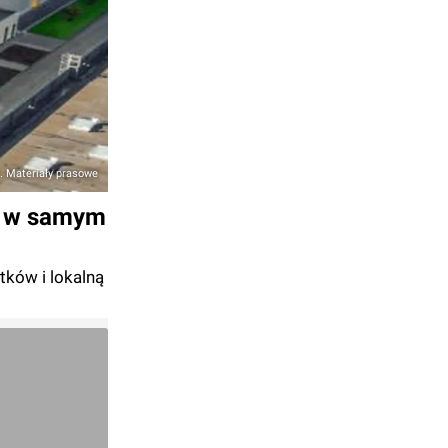
. Materiały prasowe
m w samym
tków i lokalną