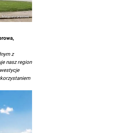
. Materiały prasowe
browa,
ednym z
je nasz region
nwestycje
ykorzystaniem