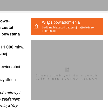
nowo-
Włącz powiadomienia
 został
bądź na bieżąco i otrzymuj najświeższe
informacje
ji powstaną
111 000
mkw.
znej
powierzchni
Chcesz dobrych darmowych
zystkich
teści? NIE BLOKUJ REKLAM
eń milowy i
o zaufaniem
cia, który