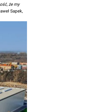
ność, że my
aweł Sapek,