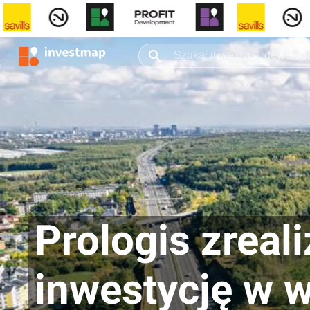
Prologis zreal
inwestycję w w