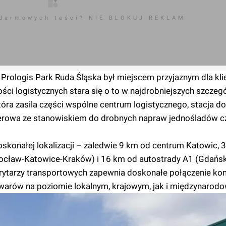
 darmowych teści? NIE BLOKUJ REKLAM
 Prologis Park Ruda Śląska był miejscem przyjaznym dla klie
ci logistycznych stara się o to w najdrobniejszych szczegó
tóra zasila części wspólne centrum logistycznego, stacja d
erowa ze stanowiskiem do drobnych napraw jednośladów cz
skonałej lokalizacji – zaledwie 9 km od centrum Katowic, 
rocław-Katowice-Kraków) i 16 km od autostrady A1 (Gdańs
ytarzy transportowych zapewnia doskonałe połączenie ko
owarów na poziomie lokalnym, krajowym, jak i międzynarod