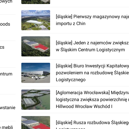
rowych
[śląskie] Pierwszy magazynowy naj
importu z Chin
Foods
[śląskie] Jeden z najemców zwięks
ics
w Śląskim Centrum Logistycznym
[śląskie] Biuro Inwestycji Kapitałow
pozwoleniem na rozbudowę Śląski
entrum
Logistycznego
[Aglomeracja Wrocławska] Międzyn
logistyczna zwiększa powierzchnię
Hillwood Wrocław Wschód I
owstanie
[śląskie] Rusza rozbudowa Śląskie
ę mebli