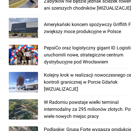
Zabytków nie będzie jednak ścieżek rowe
ani szerszych chodników [WIZUALIZACJE]
Amerykański koncern spożywczy Griffith 
zwiększy moce produkcyjne w Polsce
PepsiCo oraz logistyczny gigant ID Logist
uruchomili nowe, strategiczne centrum
dystrybucyjne pod Wrocławiem
Kolejny krok w realizacji nowoczesnego c
kontroli granicznej w Porcie Gdańsk
[WIZUALIZACJE]
W Radomiu powstaje wielki terminal
intermodalny za 295 milionów złotych. P
wiele nowych miejsc pracy
Podlaskie: Grupa Forte wygasza produkcj