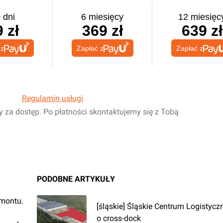
 dni
6 miesięcy
12 miesięc
 zł
369 zł
639 zł
 z
Zapłać z
Zapłać z
Regulamin usługi
y za dostęp. Po płatności skontaktujemy się z Tobą
PODOBNE ARTYKUŁY
emontu.
[śląskie] Śląskie Centrum Logistycz
o cross-dock