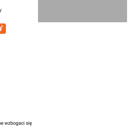
y
ne wzbogaci się