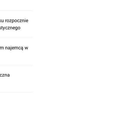
oku rozpocznie
stycznego
ym najemcą w
yczna