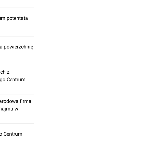
em potentata
za powierzchnię
ych z
ego Centrum
arodowa firma
 najmu w
go Centrum