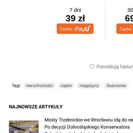
7 dni
30
39 zł
69
Zapłać z
Zapłać
Potrzebuję faktur
Tagi:
nieruchomości
najem
magazyny
Sosnowiec
NAJNOWSZE ARTYKUŁY
Mosty Trzebnickie we Wrocławiu idą do r
Po decyzji Dolnośląskiego Konserwatora