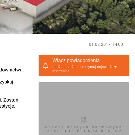
01.08.2017, 14:00
Włącz powiadomienia
bądź na bieżąco i otrzymuj najświeższe
udownictwa.
informacje
 zyskaj
i. Zostań
stycje.
Chcesz dobrych darmowych
teści? NIE BLOKUJ REKLAM