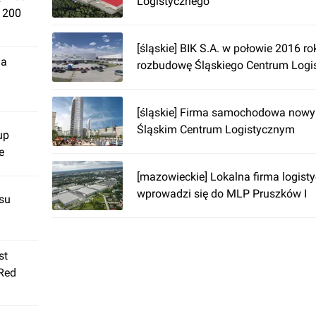
Logistycznego
. 200
[śląskie] BIK S.A. w połowie 2016 r
ja
rozbudowę Śląskiego Centrum Logi
[śląskie] Firma samochodowa now
Śląskim Centrum Logistycznym
up
e
[mazowieckie] Lokalna firma logist
wprowadzi się do MLP Pruszków I
su
st
 Red