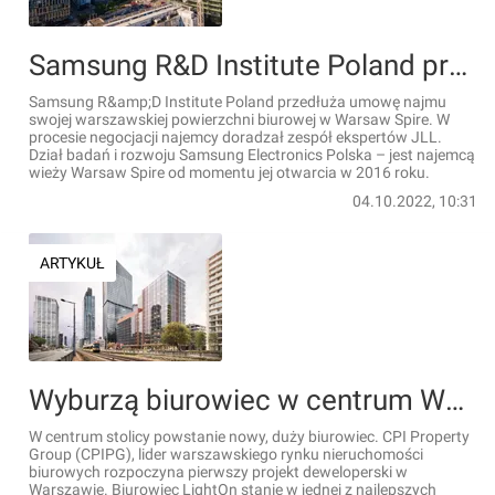
Samsung R&D Institute Poland przedłużył umowę najmu w Myhive Warsaw Spire
Samsung R&amp;D Institute Poland przedłuża umowę najmu
swojej warszawskiej powierzchni biurowej w Warsaw Spire. W
procesie negocjacji najemcy doradzał zespół ekspertów JLL.
Dział badań i rozwoju Samsung Electronics Polska – jest najemcą
wieży Warsaw Spire od momentu jej otwarcia w 2016 roku.
04.10.2022, 10:31
ARTYKUŁ
Wyburzą biurowiec w centrum Warszawy. Zastąpi go nowy, 14-kondygnacyjny LightOn [WIZUALIZACJE]
W centrum stolicy powstanie nowy, duży biurowiec. CPI Property
Group (CPIPG), lider warszawskiego rynku nieruchomości
biurowych rozpoczyna pierwszy projekt deweloperski w
Warszawie. Biurowiec LightOn stanie w jednej z najlepszych