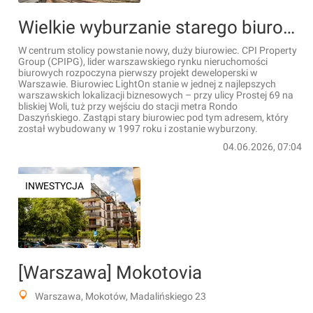
Wielkie wyburzanie starego biurowca w centrum Warszawy. Zastąpi go nowoczesny, 14-kondygnacyjny LightOn [FILM+WIZUALIZACJE]
W centrum stolicy powstanie nowy, duży biurowiec. CPI Property
Group (CPIPG), lider warszawskiego rynku nieruchomości
biurowych rozpoczyna pierwszy projekt deweloperski w
Warszawie. Biurowiec LightOn stanie w jednej z najlepszych
warszawskich lokalizacji biznesowych – przy ulicy Prostej 69 na
bliskiej Woli, tuż przy wejściu do stacji metra Rondo
Daszyńskiego. Zastąpi stary biurowiec pod tym adresem, który
został wybudowany w 1997 roku i zostanie wyburzony.
04.06.2026, 07:04
INWESTYCJA
[Warszawa] Mokotovia
Warszawa, Mokotów, Madalińskiego 23