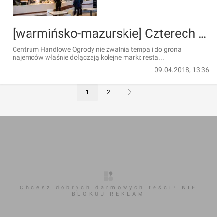
[warmińsko-mazurskie] Czterech najemców dołączyło do Ogrodów w Elblągu
Centrum Handlowe Ogrody nie zwalnia tempa i do grona
najemców właśnie dołączają kolejne marki: resta...
09.04.2018, 13:36
1
2
Chcesz dobrych darmowych teści? NIE
BLOKUJ REKLAM