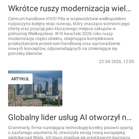
Wkrótce ruszy modernizacja wielkiego centrum handlowego VIVO! Piła
Centrum handlowe VIVO! Piła w województwie wielkopolskim
rozpoczyna kolejny etap rozwoju, który znacząco wzmocni jego
ofertę oraz pozycję jako kluczowego miejsca zakupów w
północnej Wielkopolsce. W III kwartale 2026 roku ruszy
modernizacja części obiektu, obejmująca kompleksowe
przekształcenie przestrzeni handlowej oraz wprowadzenie
nowych konceptów, odpowiadających na zmieniające się
potrzeby klientów.
22.04.2026, 12:05
ARTYKUŁ
Globalny lider usług AI otworzył nowe biuro w Warszawie
Grammarly, firma rozwijająca technologię korekty pisowni opartą
o zaufanego asystenta AI, otworzyła swoją nową europejską
siedzibę nad Wisłą. Ich biuro znajduje się prestiżowym biurowcu