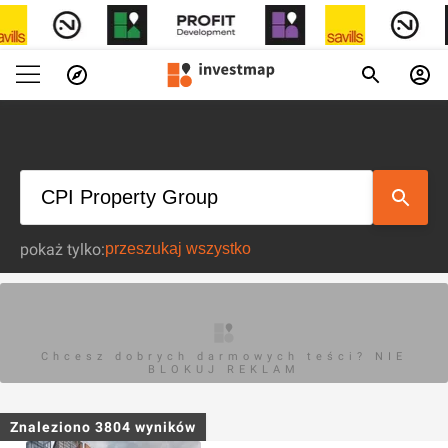
pokaż tylko:
Chcesz dobrych darmowych teści? NIE
BLOKUJ REKLAM
Znaleziono
3804
wyników