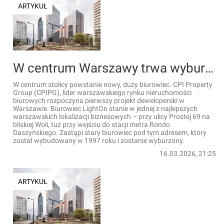
ARTYKUŁ
W centrum Warszawy trwa wyburzanie starego biurowca Prosta 69. Zastąpi go nowoczesny, 14-kondygnacyjny LightOn [FILM+WIZUALIZACJE]
W centrum stolicy powstanie nowy, duży biurowiec. CPI Property
Group (CPIPG), lider warszawskiego rynku nieruchomości
biurowych rozpoczyna pierwszy projekt deweloperski w
Warszawie. Biurowiec LightOn stanie w jednej z najlepszych
warszawskich lokalizacji biznesowych – przy ulicy Prostej 69 na
bliskiej Woli, tuż przy wejściu do stacji metra Rondo
Daszyńskiego. Zastąpi stary biurowiec pod tym adresem, który
został wybudowany w 1997 roku i zostanie wyburzony.
16.03.2026, 21:25
ARTYKUŁ