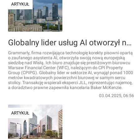
ARTYKUŁ
Globalny lider usług AI otworzył nowe biuro w Warszawie
Grammarly, firma rozwijająca technologię korekty pisowni opartą
o zaufanego asystenta AI, otworzyła swoją nową europejską
siedzibę nad Wisłą. Ich biuro znajduje się prestiżowym biurowcu
Warsaw Financial Center (WFC), należącym do CPI Property
Group (CPIPG). Globalny lider w sektorze AI, wynajął ponad 1000
metrów kwadratowych powierzchni biurowej w samym sercu
stolicy. Transakcję wspierali eksperci JLL, reprezentując najemcę,
a doradztwo prawne zapewniła kancelaria Baker McKenzie.
03.04.2025, 06:56
ARTYKUŁ