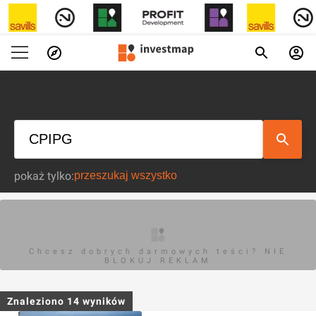
pokaż tylko:
Chcesz dobrych darmowych teści? NIE
BLOKUJ REKLAM
Znaleziono
14
wyników