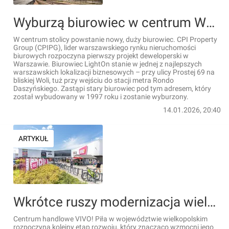
Wyburzą biurowiec w centrum Warszawy. Zastąpi go nowy, 14-kondygnacyjny LightOn [WIZUALIZACJE]
W centrum stolicy powstanie nowy, duży biurowiec. CPI Property
Group (CPIPG), lider warszawskiego rynku nieruchomości
biurowych rozpoczyna pierwszy projekt deweloperski w
Warszawie. Biurowiec LightOn stanie w jednej z najlepszych
warszawskich lokalizacji biznesowych – przy ulicy Prostej 69 na
bliskiej Woli, tuż przy wejściu do stacji metra Rondo
Daszyńskiego. Zastąpi stary biurowiec pod tym adresem, który
został wybudowany w 1997 roku i zostanie wyburzony.
14.01.2026, 20:40
ARTYKUŁ
Wkrótce ruszy modernizacja wielkiego centrum handlowego VIVO! Piła
Centrum handlowe VIVO! Piła w województwie wielkopolskim
rozpoczyna kolejny etap rozwoju, który znacząco wzmocni jego