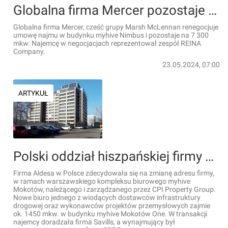
Globalna firma Mercer pozostaje w biurowcu myhive Nimbus
Globalna firma Mercer, cześć grupy Marsh McLennan renegocjuje
umowę najmu w budynku myhive Nimbus i pozostaje na 7 300
mkw. Najemcę w negocjacjach reprezentował zespół REINA
Company.
23.05.2024, 07:00
ARTYKUŁ
Polski oddział hiszpańskiej firmy Aldesa z nowym biurem w kompleksie myhive Mokotów
Firma Aldesa w Polsce zdecydowała się na zmianę adresu firmy,
w ramach warszawskiego kompleksu biurowego myhive
Mokotów, należącego i zarządzanego przez CPI Property Group.
Nowe biuro jednego z wiodących dostawców infrastruktury
drogowej oraz wykonawców projektów przemysłowych zajmie
ok. 1450 mkw. w budynku myhive Mokotów One. W transakcji
najemcy doradzała firma Savills, a wynajmujący był