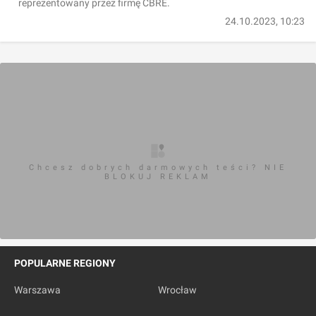
reprezentowany przez firmę CBRE.
24.10.2023, 10:23
Chcesz dobrych darmowych teści? NIE
BLOKUJ REKLAM
POPULARNE REGIONY
Warszawa
Wrocław