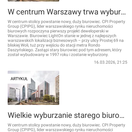
W centrum Warszawy trwa wyburzanie starego biurowca Prosta 69. Zastąpi go nowoczesny, 14-kondygnacyjny LightOn [FILM+WIZUALIZACJE]
W centrum stolicy powstanie nowy, duży biurowiec. CPI Property
Group (CPIPG), lider warszawskiego rynku nieruchomości
biurowych rozpoczyna pierwszy projekt deweloperski w
Warszawie. Biurowiec LightOn stanie w jednej z najlepszych
warszawskich lokalizacji biznesowych – przy ulicy Prostej 69 na
bliskiej Woli, tuż przy wejściu do stacji metra Rondo
Daszyńskiego. Zastąpi stary biurowiec pod tym adresem, który
został wybudowany w 1997 roku i zostanie wyburzony.
16.03.2026, 21:25
ARTYKUŁ
Wielkie wyburzanie starego biurowca w centrum Warszawy. Zastąpi go nowoczesny, 14-kondygnacyjny LightOn [FILM+WIZUALIZACJE]
W centrum stolicy powstanie nowy, duży biurowiec. CPI Property
Group (CPIPG), lider warszawskiego rynku nieruchomości