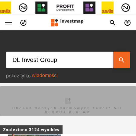
pokaż tylko:
Chcesz dobrych darmowych teści? NIE
BLOKUJ REKLAM
Znaleziono
3124
wyników