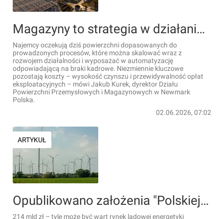
Magazyny to strategia w działaniu. Standardowe hale tracą znaczenie [KOMENTARZ EKSPERCKI]
Najemcy oczekują dziś powierzchni dopasowanych do
prowadzonych procesów, które można skalować wraz z
rozwojem działalności i wyposażać w automatyzację
odpowiadającą na braki kadrowe. Niezmiennie kluczowe
pozostają koszty – wysokość czynszu i przewidywalność opłat
eksploatacyjnych – mówi Jakub Kurek, dyrektor Działu
Powierzchni Przemysłowych i Magazynowych w Newmark
Polska.
02.06.2026, 07:02
ARTYKUŁ
Opublikowano założenia "Polskiej Strategii Rozwoju Przemysłu Lądowych Farm Wiatrowych"
214 mld zł – tyle może być wart rynek lądowej energetyki