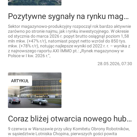
Pozytywne sygnały na rynku magazynowym w Polsce. Rośnie liczba nowych umów i aktywność inwestorów [RAPORT]
Sektor magazynowo-produkcyjny rozpoczął rok bardzo aktywnie
zarówno po stronie najmu, jak i rynku inwestycyjnego. W okresie
od stycznia do marca 2026 r. popyt brutto osiągnął poziom 1,58
mln mkw. (+47% r/r), natomiast popyt netto wzrósł do 850 tys.
mkw. (+78% r/r), notując najlepsze wyniki od 2022 r. r. – wynika z
z najnowszego raportu AXI IMMO pt.: „Rynek magazynowy w
Polsce w I kw. 2026 r.”,
28.05.2026, 07:30
ARTYKUŁ
Coraz bliżej otwarcia nowego hubu hotelowego Campanile PRIME i Première Classe przy Lotnisku Chopina w Warszawie
9 czerwca w Warszawie przy ulicy Komitetu Obrony Robotników,
w sąsiedztwie Lotniska Chopina, pierwszych gości powita