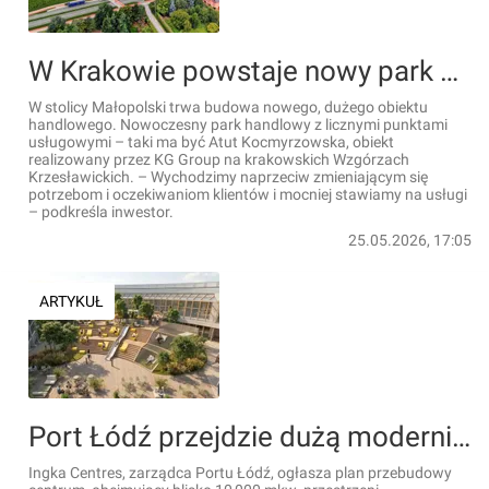
W Krakowie powstaje nowy park handlowy ATUT Kocmyrzowska [FILMY]
W stolicy Małopolski trwa budowa nowego, dużego obiektu
handlowego. Nowoczesny park handlowy z licznymi punktami
usługowymi – taki ma być Atut Kocmyrzowska, obiekt
realizowany przez KG Group na krakowskich Wzgórzach
Krzesławickich. – Wychodzimy naprzeciw zmieniającym się
potrzebom i oczekiwaniom klientów i mocniej stawiamy na usługi
– podkreśla inwestor.
25.05.2026, 17:05
ARTYKUŁ
Port Łódź przejdzie dużą modernizację [FILM+WIZUALIZACJE]
Ingka Centres, zarządca Portu Łódź, ogłasza plan przebudowy