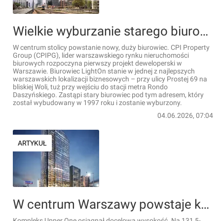
Wielkie wyburzanie starego biurowca w centrum Warszawy. Zastąpi go nowoczesny, 14-kondygnacyjny LightOn [FILM+WIZUALIZACJE]
W centrum stolicy powstanie nowy, duży biurowiec. CPI Property
Group (CPIPG), lider warszawskiego rynku nieruchomości
biurowych rozpoczyna pierwszy projekt deweloperski w
Warszawie. Biurowiec LightOn stanie w jednej z najlepszych
warszawskich lokalizacji biznesowych – przy ulicy Prostej 69 na
bliskiej Woli, tuż przy wejściu do stacji metra Rondo
Daszyńskiego. Zastąpi stary biurowiec pod tym adresem, który
został wybudowany w 1997 roku i zostanie wyburzony.
04.06.2026, 07:04
ARTYKUŁ
W centrum Warszawy powstaje kompleks Upper One ze 131,5-metrową wieżą biurową [FILMY+WIZUALIZACJE]
Kompleks Upper One osiągnął docelową wysokość. Na 131,5-