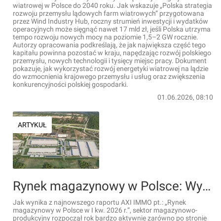
wiatrowej w Polsce do 2040 roku. Jak wskazuje „Polska strategia
rozwoju przemysłu lądowych farm wiatrowych” przygotowana
przez Wind Industry Hub, roczny strumień inwestycji i wydatków
operacyjnych może sięgnąć nawet 17 mld zł, jeśli Polska utrzyma
tempo rozwoju nowych mocy na poziomie 1,5–2 GW rocznie.
Autorzy opracowania podkreślają, że jak największa część tego
kapitału powinna pozostać w kraju, napędzając rozwój polskiego
przemysłu, nowych technologii i tysięcy miejsc pracy. Dokument
pokazuje, jak wykorzystać rozwój energetyki wiatrowej na lądzie
do wzmocnienia krajowego przemysłu i usług oraz zwiększenia
konkurencyjności polskiej gospodarki.
01.06.2026, 08:10
ARTYKUŁ
Rynek magazynowy w Polsce: Wyraźny wzrost nowych umów najmu i ekspansji [RAPORT]
Jak wynika z najnowszego raportu AXI IMMO pt.: „Rynek
magazynowy w Polsce w I kw. 2026 r.”, sektor magazynowo-
produkcyjny rozpoczął rok bardzo aktywnie zarówno po stronie