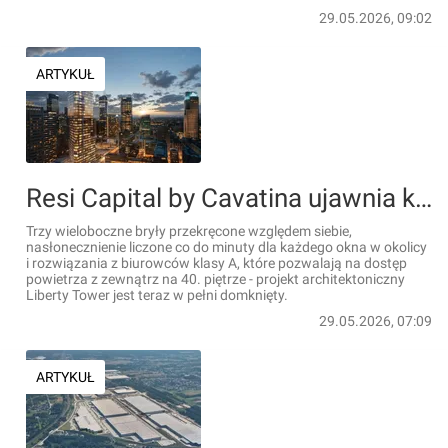
29.05.2026, 09:02
ARTYKUŁ
Resi Capital by Cavatina ujawnia kulisy tworzenia 140-metrowej wieży przy ul. Grzybowskiej 54 na Woli [FILM+WIZUALIZACJE]
Trzy wieloboczne bryły przekręcone względem siebie,
nasłonecznienie liczone co do minuty dla każdego okna w okolicy
i rozwiązania z biurowców klasy A, które pozwalają na dostęp
powietrza z zewnątrz na 40. piętrze - projekt architektoniczny
Liberty Tower jest teraz w pełni domknięty.
29.05.2026, 07:09
ARTYKUŁ