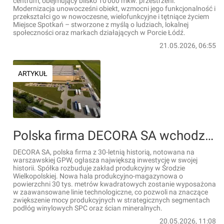
centrum, obejmujący blisko 10 000 mkw. przestrzeni.
Modernizacja unowocześni obiekt, wzmocni jego funkcjonalność i
przekształci go w nowoczesne, wielofunkcyjne i tętniące życiem
Miejsce Spotkań – stworzone z myślą o ludziach, lokalnej
społeczności oraz markach działających w Porcie Łódź.
21.05.2026, 06:55
ARTYKUŁ
Polska firma DECORA SA wchodzi do WSSE "INVEST-PARK". Rozbuduje fabrykę w Wielkopolsce
DECORA SA, polska firma z 30-letnią historią, notowana na
warszawskiej GPW, ogłasza największą inwestycję w swojej
historii. Spółka rozbuduje zakład produkcyjny w Środzie
Wielkopolskiej. Nowa hala produkcyjno-magazynowa o
powierzchni 30 tys. metrów kwadratowych zostanie wyposażona
w zaawansowane linie technologiczne, co pozwoli na znaczące
zwiększenie mocy produkcyjnych w strategicznych segmentach
podłóg winylowych SPC oraz ścian mineralnych.
20.05.2026, 11:08