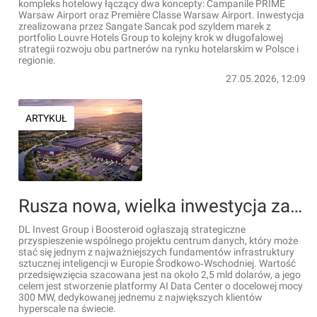
kompleks hotelowy łączący dwa koncepty: Campanile PRIME
Warsaw Airport oraz Première Classe Warsaw Airport. Inwestycja
zrealizowana przez Sangate Sancak pod szyldem marek z
portfolio Louvre Hotels Group to kolejny krok w długofalowej
strategii rozwoju obu partnerów na rynku hotelarskim w Polsce i
regionie.
27.05.2026, 12:09
ARTYKUŁ
Rusza nowa, wielka inwestycja za 2,5 mld dolarów w woj. śląskim
DL Invest Group i Boosteroid ogłaszają strategiczne
przyspieszenie wspólnego projektu centrum danych, który może
stać się jednym z najważniejszych fundamentów infrastruktury
sztucznej inteligencji w Europie Środkowo‑Wschodniej. Wartość
przedsięwzięcia szacowana jest na około 2,5 mld dolarów, a jego
celem jest stworzenie platformy AI Data Center o docelowej mocy
300 MW, dedykowanej jednemu z największych klientów
hyperscale na świecie.