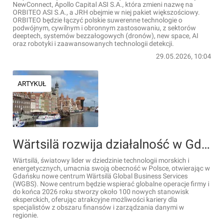
NewConnect, Apollo Capital ASI S.A., która zmieni nazwę na
ORBITEO ASI S.A., a JRH obejmie w niej pakiet większościowy.
ORBITEO będzie łączyć polskie suwerenne technologie o
podwójnym, cywilnym i obronnym zastosowaniu, z sektorów
deeptech, systemów bezzałogowych (dronów), new space, AI
oraz robotyki i zaawansowanych technologii detekcji.
29.05.2026, 10:04
ARTYKUŁ
Wärtsilä rozwija działalność w Gdańsku: nowy globalny hub usług biznesowych stworzy 100 stanowisk eksperckich
Wärtsilä, światowy lider w dziedzinie technologii morskich i
energetycznych, umacnia swoją obecność w Polsce, otwierając w
Gdańsku nowe centrum Wärtsilä Global Business Services
(WGBS). Nowe centrum będzie wspierać globalne operacje firmy i
do końca 2026 roku stworzy około 100 nowych stanowisk
eksperckich, oferując atrakcyjne możliwości kariery dla
specjalistów z obszaru finansów i zarządzania danymi w
regionie.