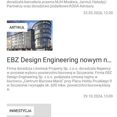
doradzała kancelaria prawna MJH Moskwa, Jarmul, Haładyj i
Partnerzy oraz doradztwo podatkowe KODA Advisory.
23.03.2026, 12:30
ARTYKUŁ
EBZ Design Engineering nowym najemcą Centrum Biurowego Maris w Szczecinie
Firma doradcza Litwiniuk Property Sp. z o.o. doradzała Najemcy
w procesie wyboru powierzchni biurowej w Szczecinie. Firma EBZ
Design Engineering Sp. z o.o. podpisała umowę najmu w
biurowcu „Centrum Biurowe Maris” przy Placu Hołdu Pruskiego 9
w Szczecinie i wynajęła ok. 600 mkw. powierzchni biurowej klasy
A.
29.10.2024, 13:09
INWESTYCJA