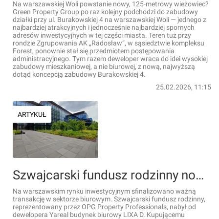
Na warszawskiej Woli powstanie nowy, 125-metrowy wieżowiec?
Green Property Group po raz kolejny podchodzi do zabudowy
działki przy ul. Burakowskiej 4 na warszawskiej Woli — jednego z
najbardziej atrakcyjnych i jednocześnie najbardziej spornych
adresów inwestycyjnych w tej części miasta. Teren tuż przy
rondzie Zgrupowania AK „Radosław”, w sąsiedztwie kompleksu
Forest, ponownie stał się przedmiotem postępowania
administracyjnego. Tym razem deweloper wraca do idei wysokiej
zabudowy mieszkaniowej, a nie biurowej, z nową, najwyższą
dotąd koncepcją zabudowy Burakowskiej 4.
25.02.2026, 11:15
ARTYKUŁ
Szwajcarski fundusz rodzinny nowym właścicielem dużego biurowca w Warszawie
Na warszawskim rynku inwestycyjnym sfinalizowano ważną
transakcję w sektorze biurowym. Szwajcarski fundusz rodzinny,
reprezentowany przez OPG Property Professionals, nabył od
dewelopera Yareal budynek biurowy LIXA D. Kupującemu