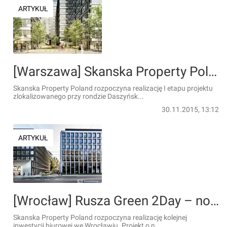
ARTYKUŁ
[Warszawa] Skanska Property Poland startuje z budową Generation Park w Warszawie
Skanska Property Poland rozpoczyna realizację I etapu projektu
zlokalizowanego przy rondzie Daszyńsk...
30.11.2015, 13:12
ARTYKUŁ
[Wrocław] Rusza Green 2Day – nowy projekt Skanska Property Poland we Wrocławiu
Skanska Property Poland rozpoczyna realizację kolejnej
inwestycji biurowej we Wrocławiu. Projekt o n...