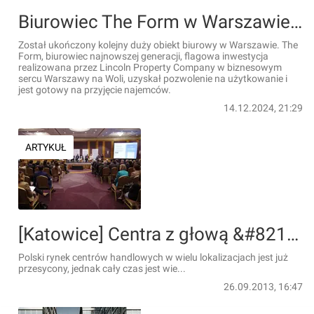
Biurowiec The Form w Warszawie z pozwoleniem na użytkowanie [FILM+ZDJĘCIA]
Został ukończony kolejny duży obiekt biurowy w Warszawie. The
Form, biurowiec najnowszej generacji, flagowa inwestycja
realizowana przez Lincoln Property Company w biznesowym
sercu Warszawy na Woli, uzyskał pozwolenie na użytkowanie i
jest gotowy na przyjęcie najemców.
14.12.2024, 21:29
ARTYKUŁ
[Katowice] Centra z głową &#8211; podsumowanie drugiego dnia Property Forum 2013
Polski rynek centrów handlowych w wielu lokalizacjach jest już
przesycony, jednak cały czas jest wie...
26.09.2013, 16:47