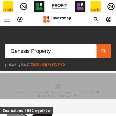
pokaż tylko:
Chcesz dobrych darmowych teści? NIE
BLOKUJ REKLAM
Znaleziono
1062
wyników