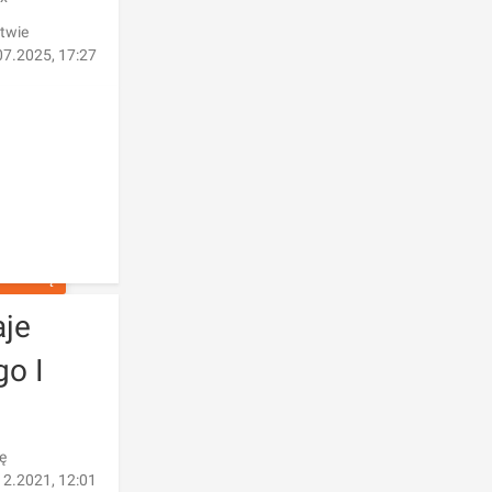
ztwie
07.2025, 17:27
OFERTĘ
aje
go I
ę
12.2021, 12:01