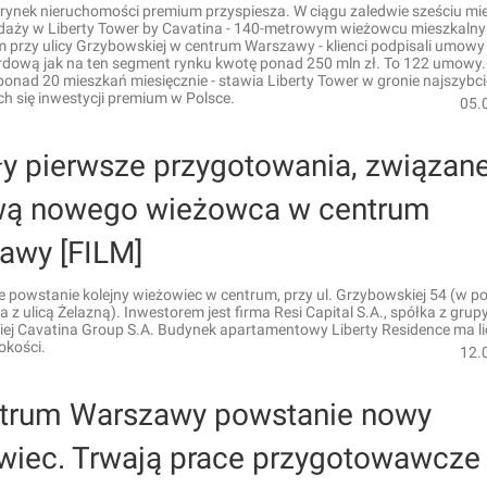
rynek nieruchomości premium przyspiesza. W ciągu zaledwie sześciu mie
edaży w Liberty Tower by Cavatina - 140-metrowym wieżowcu mieszkaln
 przy ulicy Grzybowskiej w centrum Warszawy - klienci podpisali umowy
ordową jak na ten segment rynku kwotę ponad 250 mln zł. To 122 umowy
ponad 20 mieszkań miesięcznie - stawia Liberty Tower w gronie najszybci
h się inwestycji premium w Polsce.
05.
ły pierwsze przygotowania, związane
ą nowego wieżowca w centrum
awy [FILM]
powstanie kolejny wieżowiec w centrum, przy ul. Grzybowskiej 54 (w po
 z ulicą Żelazną). Inwestorem jest firma Resi Capital S.A., spółka z grup
iej Cavatina Group S.A. Budynek apartamentowy Liberty Residence ma l
kości.
12.
trum Warszawy powstanie nowy
wiec. Trwają prace przygotowawcze