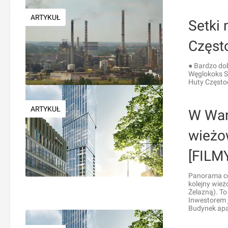
ARTYKUŁ
Setki 
Częst
● Bardzo dob
Węglokoks S
Huty Częst
ARTYKUŁ
W War
wieżo
[FILM
Panorama ce
kolejny wież
Żelazną). To 
Inwestorem j
Budynek apa