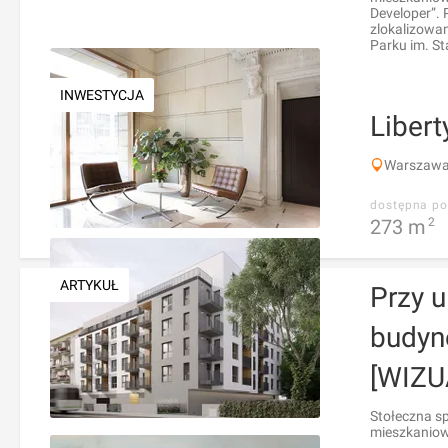
Developer”.
zlokalizowan
Parku im. St
INWESTYCJA
Libert
Warszawa,
dostępna po
273
m
2
ARTYKUŁ
Przy u
budyn
[WIZU
Stołeczna s
mieszkaniową