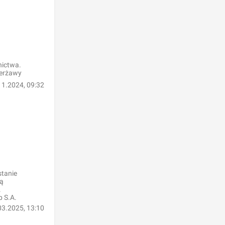
nictwa.
ierżawy
11.2024, 09:32
stanie
cą
.
p S.A.
03.2025, 13:10