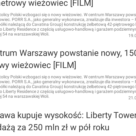
etrowy wieżowiec [FILM]
olicy Polski wzbogaci się o nowy wieżowiec. W centrum Warszawy pows
owiec. PORR S.A., jako generalny wykonawca, zrealizuje dla inwestora –
spółki należącą do Cavatina Group) konstrukcję żelbetową 42-piętroweg
o Liberty Residence z częścią usługowo-handlową i garażem podziemnym
j 54 na warszawskiej Woli.
19.
trum Warszawy powstanie nowy, 15
wy wieżowiec [FILM]
olicy Polski wzbogaci się o nowy wieżowiec. W centrum Warszawy pows
owiec. PORR S.A., jako generalny wykonawca, zrealizuje dla inwestora –
spółki należącą do Cavatina Group) konstrukcję żelbetową 42-piętroweg
o Liberty Residence z częścią usługowo-handlową i garażem podziemnym
j 54 na warszawskiej Woli.
21.
awa kupuje wysokość: Liberty Tower
ażą za 250 mln zł w pół roku