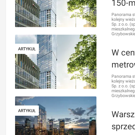
150-m
Panorama st
kolejny wież
Sp. z o.o. (
mieszkalneg
Grzybowskie
ARTYKUŁ
W cen
metro
Panorama st
kolejny wież
Sp. z o.o. (
mieszkalneg
Grzybowskie
ARTYKUŁ
Warsz
sprzed