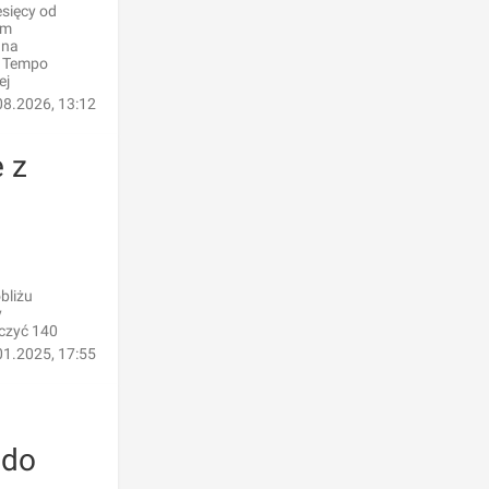
sięcy od
ym
 na
. Tempo
ej
08.2026, 13:12
 z
bliżu
y
iczyć 140
01.2025, 17:55
 do