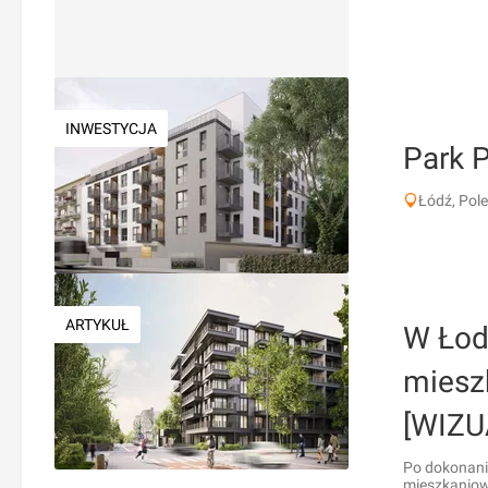
INWESTYCJA
Park 
Łódź, Pole
ARTYKUŁ
W Łod
miesz
[WIZU
Po dokonaniu
mieszkaniowe