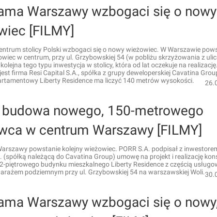
ama Warszawy wzbogaci się o nowy
wiec [FILMY]
ntrum stolicy Polski wzbogaci się o nowy wieżowiec. W Warszawie pow
owiec w centrum, przy ul. Grzybowskiej 54 (w pobliżu skrzyżowania z uli
kolejna tego typu inwestycja w stolicy, która od lat oczekuje na realizację
est firma Resi Capital S.A., spółka z grupy deweloperskiej Cavatina Grou
rtamentowy Liberty Residence ma liczyć 140 metrów wysokości.
26.
 budowa nowego, 150-metrowego
wca w centrum Warszawy [FILMY]
arszawy powstanie kolejny wieżowiec. PORR S.A. podpisał z inwestorem
. (spółką należącą do Cavatina Group) umowę na projekt i realizację kons
42-piętrowego budynku mieszkalnego Liberty Residence z częścią usługo
garażem podziemnym przy ul. Grzybowskiej 54 na warszawskiej Woli.
30.
ama Warszawy wzbogaci się o nowy