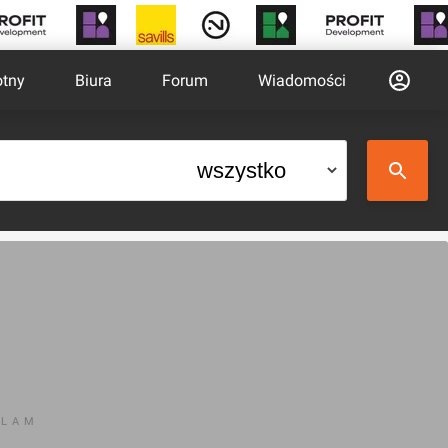
otny
Biura
Forum
Wiadomości
KLAM