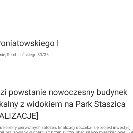
Poniatowskiego I
sie, Rembielińskiego 33/35
zi powstanie nowoczesny budynek
kalny z widokiem na Park Staszica
ALIZACJE]
 korekty pierwotnych założeń, finalizacji doczekał się projekt inwestycji
j, realizowany w oparciu o przepisy tzw. specustawy mieszkaniowej „L