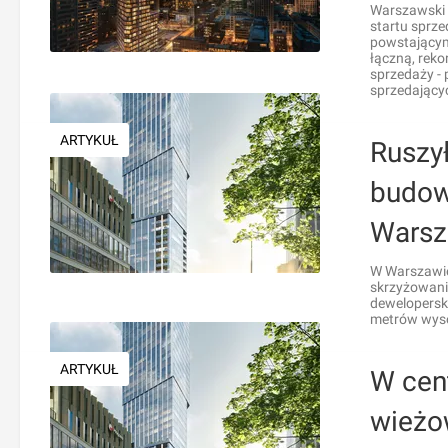
Warszawski 
startu sprz
powstającym
łączną, rek
sprzedaży - 
sprzedającyc
ARTYKUŁ
Ruszy
budow
Warsz
W Warszawie 
skrzyżowania
dewelopersk
metrów wyso
ARTYKUŁ
W cen
wieżo