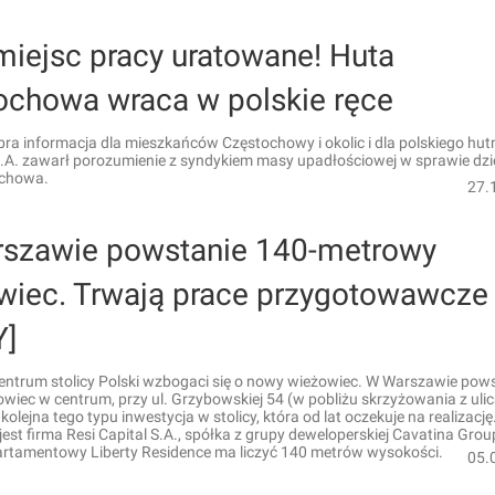
miejsc pracy uratowane! Huta
ochowa wraca w polskie ręce
ra informacja dla mieszkańców Częstochowy i okolic i dla polskiego hut
.A. zawarł porozumienie z syndykiem masy upadłościowej w sprawie dz
ochowa.
27.
szawie powstanie 140-metrowy
wiec. Trwają prace przygotowawcze
Y]
ntrum stolicy Polski wzbogaci się o nowy wieżowiec. W Warszawie pow
owiec w centrum, przy ul. Grzybowskiej 54 (w pobliżu skrzyżowania z uli
kolejna tego typu inwestycja w stolicy, która od lat oczekuje na realizację
est firma Resi Capital S.A., spółka z grupy deweloperskiej Cavatina Grou
rtamentowy Liberty Residence ma liczyć 140 metrów wysokości.
05.