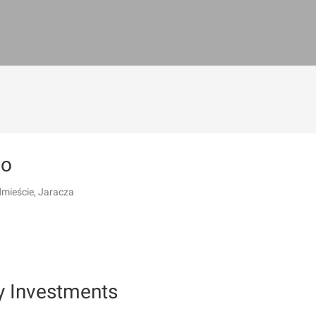
mo
dmieście, Jaracza
y Investments