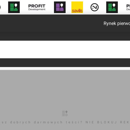
Rynek pierw
esz dobrych darmowych teści? NIE BLOKUJ RE