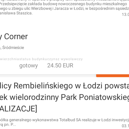
 Przedsięwzięcie zakłada budowę nowoczesnego budynku mieszkalnego
ego u zbiegu ulic Wierzbowej i Jaracza w Łodzi, w bezpośrednim sąsied
anisława Staszica.
13.
y Corner
 Śródmieście
wierzchnia
status budynku
czynsz wywoławczy
gotowy
24.50 EUR
ZAPYTAJ O 
licy Rembielińskiego w Łodzi powst
ek wielorodzinny Park Poniatowskie
ALIZACJE]
półka generalnego wykonawstwa Totalbud SA realizuje w Łodzi inwestycj
 pn. P...
03.