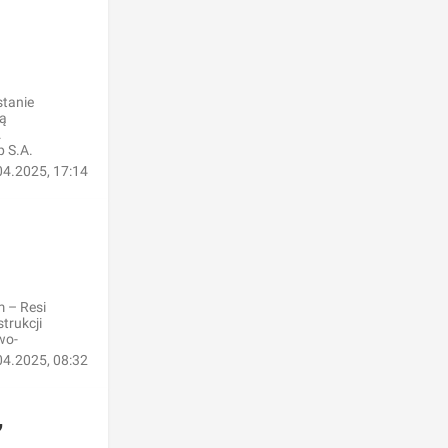
stanie
cą
.
p S.A.
04.2025, 17:14
 – Resi
trukcji
wo-
04.2025, 08:32
,