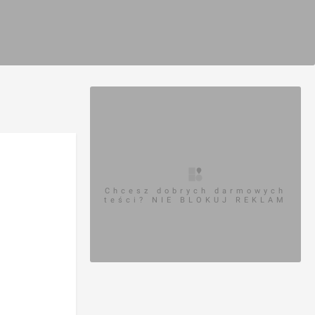
Chcesz dobrych darmowych
teści? NIE BLOKUJ REKLAM