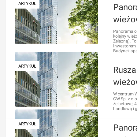
ARTYKUŁ
Panor
wieżo
Panorama ce
kolejny wież
Żelazną). To 
Inwestorem j
Budynek apa
ARTYKUŁ
Rusza
wieżo
W centrum W
GW Sp. z o.o
żelbetowej 
handlową i 
ARTYKUŁ
Panor