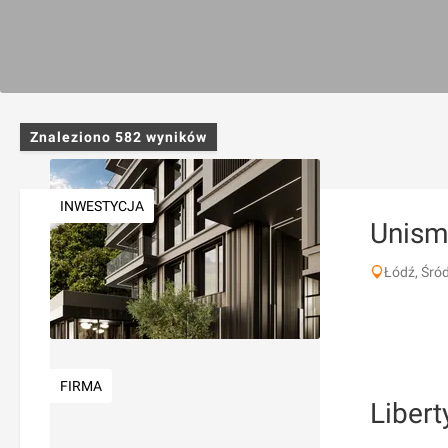
Znaleziono
582
wyników
INWESTYCJA
Unis
Łódź, Śró
FIRMA
Libert