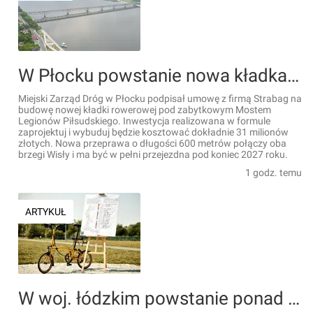
W Płocku powstanie nowa kładka pod zabytkowym Mostem Legionów Piłsudskiego za blisko 31 mln zł
Miejski Zarząd Dróg w Płocku podpisał umowę z firmą Strabag na
budowę nowej kładki rowerowej pod zabytkowym Mostem
Legionów Piłsudskiego. Inwestycja realizowana w formule
zaprojektuj i wybuduj będzie kosztować dokładnie 31 milionów
złotych. Nowa przeprawa o długości 600 metrów połączy oba
brzegi Wisły i ma być w pełni przejezdna pod koniec 2027 roku.
1 godz. temu
ARTYKUŁ
W woj. łódzkim powstanie ponad 200 km nowej trasy rowerowej Velo Warta. Połączy 19 gmin