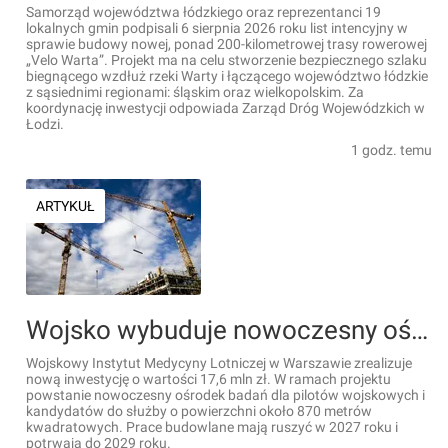
Samorząd województwa łódzkiego oraz reprezentanci 19
lokalnych gmin podpisali 6 sierpnia 2026 roku list intencyjny w
sprawie budowy nowej, ponad 200-kilometrowej trasy rowerowej
„Velo Warta”. Projekt ma na celu stworzenie bezpiecznego szlaku
biegnącego wzdłuż rzeki Warty i łączącego województwo łódzkie
z sąsiednimi regionami: śląskim oraz wielkopolskim. Za
koordynację inwestycji odpowiada Zarząd Dróg Wojewódzkich w
Łodzi.
1 godz. temu
ARTYKUŁ
Wojsko wybuduje nowoczesny ośrodek badań dla pilotów wojskowych i kandydatów do służby w Warszawie
Wojskowy Instytut Medycyny Lotniczej w Warszawie zrealizuje
nową inwestycję o wartości 17,6 mln zł. W ramach projektu
powstanie nowoczesny ośrodek badań dla pilotów wojskowych i
kandydatów do służby o powierzchni około 870 metrów
kwadratowych. Prace budowlane mają ruszyć w 2027 roku i
potrwają do 2029 roku.