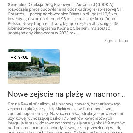
Generalna Dyrekcja Dróg Krajowych i Autostrad (GDDKiA)
rozpoczęła prace budowlane na odcinku drogi ekspresowej S11
Gotartów – początek obwodnicy Olesna o długości 10,5 km.
Inwestycję o wartości ponad 98 mln zł realizuje firma Duna
Polska. Nowy fragment trasy, będący częścią dłuższego, 46-
kilometrowego połączenia Kępna z Olesnem, ma zostać
udostępniony kierowcom w 2028 roku.
3 godz. temu
ARTYKUŁ
Nowe zejście na plażę w nadmorskim Pobierowie. Powstał taras widokowy na klifie
Gmina Rewal sfinalizowała budowę nowego, bezbarierowego
zejścia na plażę przy ulicy Mickiewicza w Pobierowie (woj.
zachodniopomorskie). Nowoczesna konstrukcja o powierzchni
użytkowej wynoszącej blisko 175 metrów kwadratowych
integruje taras widokowy wznoszący się na wysokość 9 metrów
nad poziomem morza, schody, zewnętrzną przeszkloną windę
oraz specjalną pochylnię zjazdową. Cała inwestycja ma na celu