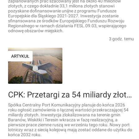
zaplanowanych prac szacowany jest na około 40 milionów
złotych, z czego dokładnie 33,1 miliona złotych stanowi
pozyskane dofinansowanie unijne z programu Fundusze
Europejskie dla Śląskiego 2021-2027. Inwestycja zostanie
sfinansowana ze środków Europejskiego Funduszu Rozwoju
Regionalnego w ramach działania FESL.09.03, wspierającego
odnowę obszarów miejskich.
3 godz. temu
ARTYKUŁ
CPK: Przetargi za 54 miliardy złotych i start prac w Baranowie we wrześniu
Spółka Centralny Port Komunikacyjny planuje do końca 2026
roku ogłosić zamówienia o łącznej wartości przekraczającej 54
miliardy złotych. Inwestycja zlokalizowana na terenie gmin
Baranów, Wiskitki i Teresin wkracza w fazę realizacyjną, a
pierwsze prace ziemne ruszą we wrześniu tego roku. Nowy port
lotniczy wraz z siecią kolejową mają zostać oddane do użytku do
końca 2032 roku.