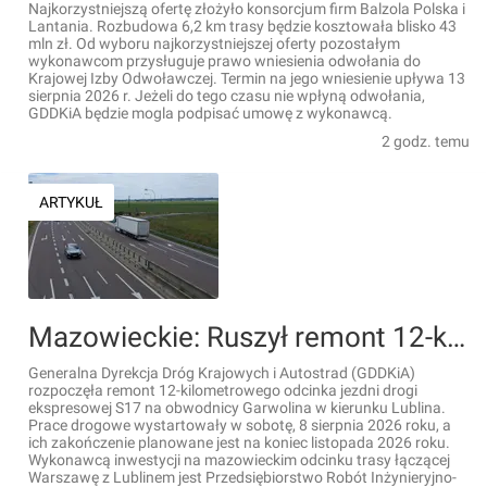
Najkorzystniejszą ofertę złożyło konsorcjum firm Balzola Polska i
Lantania. Rozbudowa 6,2 km trasy będzie kosztowała blisko 43
mln zł. Od wyboru najkorzystniejszej oferty pozostałym
wykonawcom przysługuje prawo wniesienia odwołania do
Krajowej Izby Odwoławczej. Termin na jego wniesienie upływa 13
sierpnia 2026 r. Jeżeli do tego czasu nie wpłyną odwołania,
GDDKiA będzie mogla podpisać umowę z wykonawcą.
2 godz. temu
ARTYKUŁ
Mazowieckie: Ruszył remont 12-kilometrowego odcinka jezdni drogi ekspresowej S17
Generalna Dyrekcja Dróg Krajowych i Autostrad (GDDKiA)
rozpoczęła remont 12-kilometrowego odcinka jezdni drogi
ekspresowej S17 na obwodnicy Garwolina w kierunku Lublina.
Prace drogowe wystartowały w sobotę, 8 sierpnia 2026 roku, a
ich zakończenie planowane jest na koniec listopada 2026 roku.
Wykonawcą inwestycji na mazowieckim odcinku trasy łączącej
Warszawę z Lublinem jest Przedsiębiorstwo Robót Inżynieryjno-