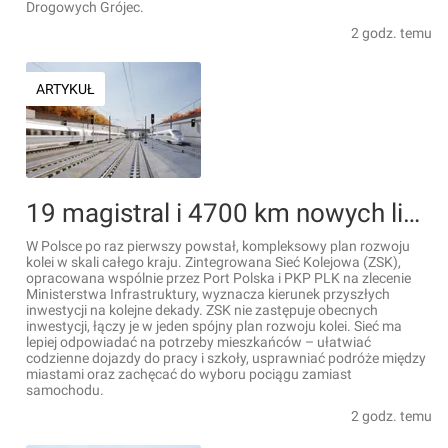
Drogowych Grójec.
2 godz. temu
ARTYKUŁ
19 magistral i 4700 km nowych linii. Tak będzie wyglądać kolej przyszłości w Polsce
W Polsce po raz pierwszy powstał, kompleksowy plan rozwoju
kolei w skali całego kraju. Zintegrowana Sieć Kolejowa (ZSK),
opracowana wspólnie przez Port Polska i PKP PLK na zlecenie
Ministerstwa Infrastruktury, wyznacza kierunek przyszłych
inwestycji na kolejne dekady. ZSK nie zastępuje obecnych
inwestycji, łączy je w jeden spójny plan rozwoju kolei. Sieć ma
lepiej odpowiadać na potrzeby mieszkańców – ułatwiać
codzienne dojazdy do pracy i szkoły, usprawniać podróże między
miastami oraz zachęcać do wyboru pociągu zamiast
samochodu.
2 godz. temu