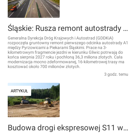
Śląskie: Rusza remont autostrady A1 między Pyrzowicami a Piekarami za 700 mln zł
Generalna Dyrekcja Dróg Krajowych i Autostrad (GDDKiA)
rozpoczęła gruntowny remont pierwszego odcinka autostrady A1
między Pyrzowicami a Piekarami Śląskimi. Prace na 3-
kilometrowym fragmencie jezdni w kierunku Gliwic potrwają do
końca sierpnia 2027 roku i pochłoną 36,3 miliona złotych. Cała
modernizacja mocno zdeformowanej, 16-kilometrowej trasy ma
kosztować około 700 milionów złotych.
3 godz. temu
ARTYKUŁ
Budowa drogi ekspresowej S11 w woj. Opolskim: Ruszyły prace na 10,5-kilometrowym odcinku Gotartów – Olesno