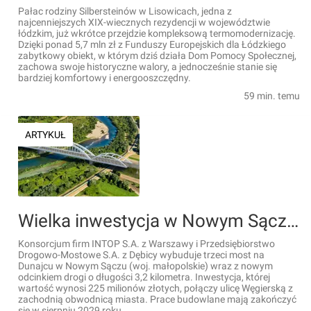
Pałac rodziny Silbersteinów w Lisowicach, jedna z
najcenniejszych XIX-wiecznych rezydencji w województwie
łódzkim, już wkrótce przejdzie kompleksową termomodernizację.
Dzięki ponad 5,7 mln zł z Funduszy Europejskich dla Łódzkiego
zabytkowy obiekt, w którym dziś działa Dom Pomocy Społecznej,
zachowa swoje historyczne walory, a jednocześnie stanie się
bardziej komfortowy i energooszczędny.
59 min. temu
ARTYKUŁ
Wielka inwestycja w Nowym Sączu. Powstanie trzeci most na Dunajcu [FILMY]
Konsorcjum firm INTOP S.A. z Warszawy i Przedsiębiorstwo
Drogowo-Mostowe S.A. z Dębicy wybuduje trzeci most na
Dunajcu w Nowym Sączu (woj. małopolskie) wraz z nowym
odcinkiem drogi o długości 3,2 kilometra. Inwestycja, której
wartość wynosi 225 milionów złotych, połączy ulicę Węgierską z
zachodnią obwodnicą miasta. Prace budowlane mają zakończyć
się w sierpniu 2029 roku.