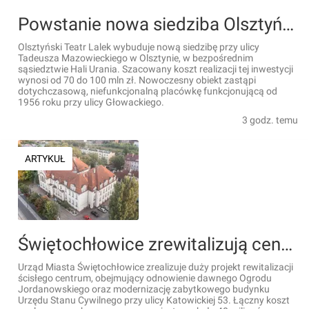
Powstanie nowa siedziba Olsztyńskiego Teatru Lalek. Znamy szczegóły inwestycji [WIZUALIZACJE]
Olsztyński Teatr Lalek wybuduje nową siedzibę przy ulicy
Tadeusza Mazowieckiego w Olsztynie, w bezpośrednim
sąsiedztwie Hali Urania. Szacowany koszt realizacji tej inwestycji
wynosi od 70 do 100 mln zł. Nowoczesny obiekt zastąpi
dotychczasową, niefunkcjonalną placówkę funkcjonującą od
1956 roku przy ulicy Głowackiego.
3 godz. temu
ARTYKUŁ
Świętochłowice zrewitalizują centrum za 40 mln zł. Ponad 33 mln zł unijnego dofinansowania
Urząd Miasta Świętochłowice zrealizuje duży projekt rewitalizacji
ścisłego centrum, obejmujący odnowienie dawnego Ogrodu
Jordanowskiego oraz modernizację zabytkowego budynku
Urzędu Stanu Cywilnego przy ulicy Katowickiej 53. Łączny koszt