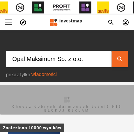
pokaż tylko:
Chcesz dobrych darmowych teści? NIE
BLOKUJ REKLAM
Znaleziono
10000
wyników