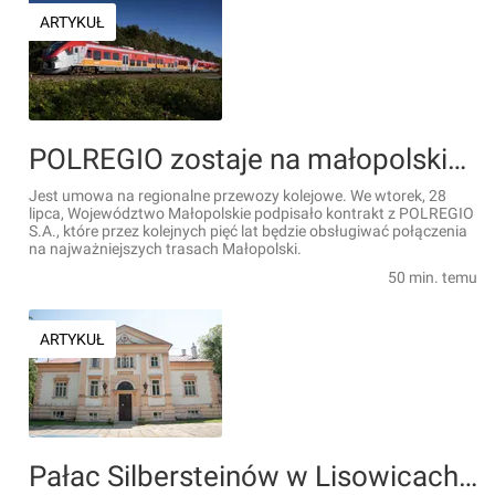
ARTYKUŁ
POLREGIO zostaje na małopolskich torach [FILM]
Jest umowa na regionalne przewozy kolejowe. We wtorek, 28
lipca, Województwo Małopolskie podpisało kontrakt z POLREGIO
S.A., które przez kolejnych pięć lat będzie obsługiwać połączenia
na najważniejszych trasach Małopolski.
50 min. temu
ARTYKUŁ
Pałac Silbersteinów w Lisowicach odzyska dawny blask. Zabytkowa rezydencja w woj. łódzkim z unijnym wsparciem [ZDJĘCIA]