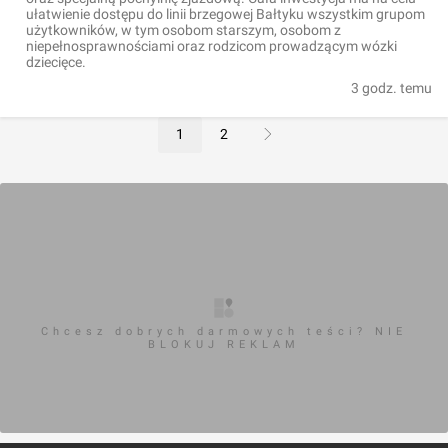
ułatwienie dostępu do linii brzegowej Bałtyku wszystkim grupom
użytkowników, w tym osobom starszym, osobom z
niepełnosprawnościami oraz rodzicom prowadzącym wózki
dziecięce.
3 godz. temu
1
2
Chcesz dobrych darmowych teści? NIE
BLOKUJ REKLAM