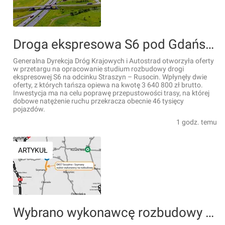
Droga ekspresowa S6 pod Gdańskiem zostanie rozbudowana
Generalna Dyrekcja Dróg Krajowych i Autostrad otworzyła oferty
w przetargu na opracowanie studium rozbudowy drogi
ekspresowej S6 na odcinku Straszyn – Rusocin. Wpłynęły dwie
oferty, z których tańsza opiewa na kwotę 3 640 800 zł brutto.
Inwestycja ma na celu poprawę przepustowości trasy, na której
dobowe natężenie ruchu przekracza obecnie 46 tysięcy
pojazdów.
1 godz. temu
ARTYKUŁ
Wybrano wykonawcę rozbudowy DK57 Szczytno - Szymany, głównej drogi do Portu Lotniczego Olsztyn-Mazury w Szymanach