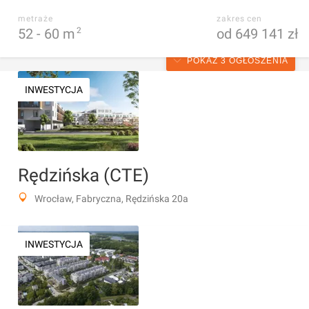
metraże
zakres cen
52 -
60
m
2
od 649 141 zł
POKAŻ 3 OGŁOSZENIA
INWESTYCJA
Rędzińska (CTE)
Wrocław, Fabryczna, Rędzińska 20a
INWESTYCJA