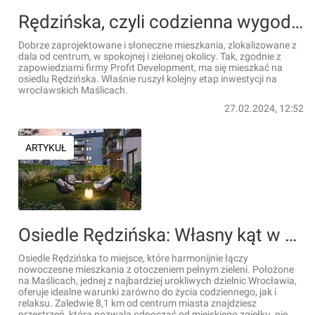
Rędzińska, czyli codzienna wygoda na zielonych Maślicach. Ruszył kolejny etap [FILM]
Dobrze zaprojektowane i słoneczne mieszkania, zlokalizowane z
dala od centrum, w spokojnej i zielonej okolicy. Tak, zgodnie z
zapowiedziami firmy Profit Development, ma się mieszkać na
osiedlu Rędzińska. Właśnie ruszył kolejny etap inwestycji na
wrocławskich Maślicach.
27.02.2024, 12:52
ARTYKUŁ
Osiedle Rędzińska: Własny kąt w zielonym zakątku Maślic [FILM]
Osiedle Rędzińska to miejsce, które harmonijnie łączy
nowoczesne mieszkania z otoczeniem pełnym zieleni. Położone
na Maślicach, jednej z najbardziej urokliwych dzielnic Wrocławia,
oferuje idealne warunki zarówno do życia codziennego, jak i
relaksu. Zaledwie 8,1 km od centrum miasta znajdziesz
przestrzeń, która pozwala odpocząć od miejskiego zgiełku, nie