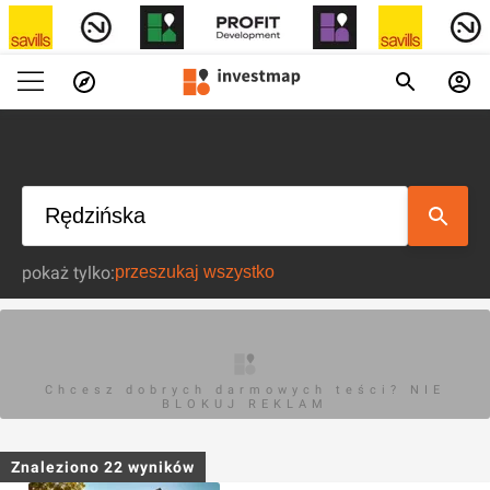
pokaż tylko:
Chcesz dobrych darmowych teści? NIE
BLOKUJ REKLAM
Znaleziono
22
wyników