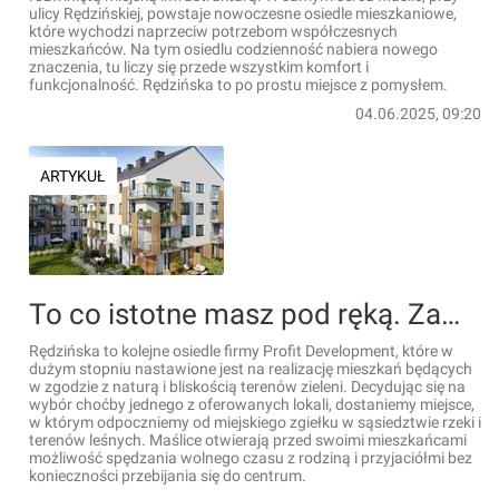
ulicy Rędzińskiej, powstaje nowoczesne osiedle mieszkaniowe,
które wychodzi naprzeciw potrzebom współczesnych
mieszkańców. Na tym osiedlu codzienność nabiera nowego
znaczenia, tu liczy się przede wszystkim komfort i
funkcjonalność. Rędzińska to po prostu miejsce z pomysłem.
04.06.2025, 09:20
ARTYKUŁ
To co istotne masz pod ręką. Zamieszkaj na zielonych Maślicach
Rędzińska to kolejne osiedle firmy Profit Development, które w
dużym stopniu nastawione jest na realizację mieszkań będących
w zgodzie z naturą i bliskością terenów zieleni. Decydując się na
wybór choćby jednego z oferowanych lokali, dostaniemy miejsce,
w którym odpoczniemy od miejskiego zgiełku w sąsiedztwie rzeki i
terenów leśnych. Maślice otwierają przed swoimi mieszkańcami
możliwość spędzania wolnego czasu z rodziną i przyjaciółmi bez
konieczności przebijania się do centrum.