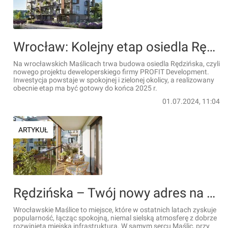
Wrocław: Kolejny etap osiedla Rędzińska rośnie w zielonej części Maślic
Na wrocławskich Maślicach trwa budowa osiedla Rędzińska, czyli
nowego projektu deweloperskiego firmy PROFIT Development.
Inwestycja powstaje w spokojnej i zielonej okolicy, a realizowany
obecnie etap ma być gotowy do końca 2025 r.
01.07.2024, 11:04
ARTYKUŁ
Rędzińska – Twój nowy adres na Maślicach [FILM]
Wrocławskie Maślice to miejsce, które w ostatnich latach zyskuje
popularność, łącząc spokojną, niemal sielską atmosferę z dobrze
rozwiniętą miejską infrastrukturą. W samym sercu Maślic, przy