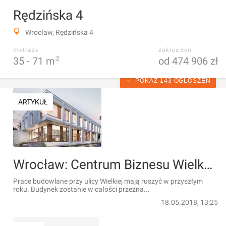
Rędzińska 4
Wrocław, Rędzińska 4
metraże
zakres cen
35 -
71
m
2
od 474 906 zł
POKAŻ 143 OGŁOSZEŃ
ARTYKUŁ
Wrocław: Centrum Biznesu Wielka – CTE wybuduje biurowiec obok Sky Tower [WIZUALIZACJA]
Prace budowlane przy ulicy Wielkiej mają ruszyć w przyszłym
roku. Budynek zostanie w całości przezna...
18.05.2018, 13:25