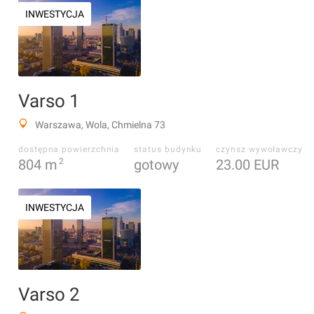
INWESTYCJA
Varso 1
Warszawa, Wola, Chmielna 73
dostępna powierzchnia
status budynku
czynsz wywoławczy
804
m
2
gotowy
23.00 EUR
INWESTYCJA
Varso 2