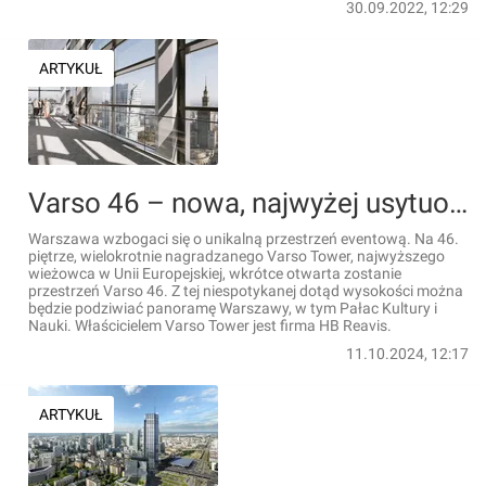
30.09.2022, 12:29
ARTYKUŁ
Varso 46 – nowa, najwyżej usytuowana przestrzeń eventowa w Polsce i Unii Europejskiej [FILM]
Warszawa wzbogaci się o unikalną przestrzeń eventową. Na 46.
piętrze, wielokrotnie nagradzanego Varso Tower, najwyższego
wieżowca w Unii Europejskiej, wkrótce otwarta zostanie
przestrzeń Varso 46. Z tej niespotykanej dotąd wysokości można
będzie podziwiać panoramę Warszawy, w tym Pałac Kultury i
Nauki. Właścicielem Varso Tower jest firma HB Reavis.
11.10.2024, 12:17
ARTYKUŁ