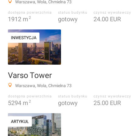
Warszawa, Wola, Chmielna 73
dostępna powierzchnia
status budynku
czynsz wywoławczy
1912
m
2
gotowy
24.00 EUR
INWESTYCJA
Varso Tower
Warszawa, Wola, Chmielna 73
dostępna powierzchnia
status budynku
czynsz wywoławczy
5294
m
2
gotowy
25.00 EUR
ARTYKUŁ