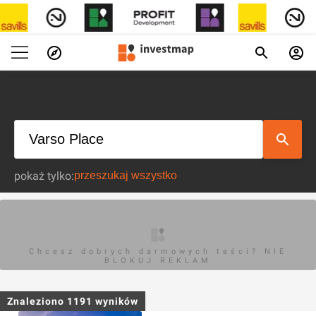
pokaż tylko:
Chcesz dobrych darmowych teści? NIE
BLOKUJ REKLAM
Znaleziono
1191
wyników