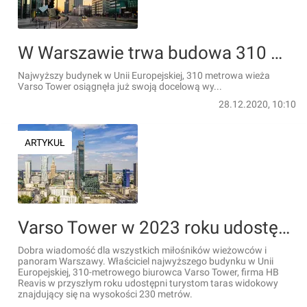
W Warszawie trwa budowa 310 metrowej wieży Varso Tower [ZDJĘCIA + FILM]
Najwyższy budynek w Unii Europejskiej, 310 metrowa wieża
Varso Tower osiągnęła już swoją docelową wy...
28.12.2020, 10:10
ARTYKUŁ
Varso Tower w 2023 roku udostępni dla turystów taras widokowy na wysokości 230 metrów
Dobra wiadomość dla wszystkich miłośników wieżowców i
panoram Warszawy. Właściciel najwyższego budynku w Unii
Europejskiej, 310-metrowego biurowca Varso Tower, firma HB
Reavis w przyszłym roku udostępni turystom taras widokowy
znajdujący się na wysokości 230 metrów.