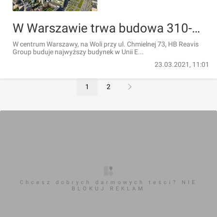
W Warszawie trwa budowa 310-metrowej wieży Varso Tower [FILM]
W centrum Warszawy, na Woli przy ul. Chmielnej 73, HB Reavis
Group buduje najwyższy budynek w Unii E...
23.03.2021, 11:01
1
2
Chcesz dobrych darmowych teści? NIE
BLOKUJ REKLAM