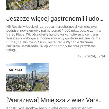
Jeszcze więcej gastronomii i udogodnień w Varso Place
HB Reavis, właściciel i zarządca nieruchomości komercyjnych,
podpisał nowe umowy najmu ponad 1 000 mkw. powierzchni w
Varso Place. Wkrótce ofertę handlową kompleksu w centrum
Warszawy wzbogacą modne koncepty gastronomiczne Palms
Burger, Tai Din, Yashi Sushi, restauracja Wybitnie Nieznani,
cukiernia Semifreddo i sklep Vino&amp;Vino oraz przydatne
usługi.
19.09.2024, 09:34
ARTYKUŁ
[Warszawa] Mniejsza z wież Varso Tower wynajęta już w 85%
Konstrukcja środkowego budynku Varso Place, w którym